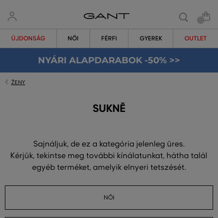
ÚJDONSÁG
NŐI
FÉRFI
GYEREK
OUTLET
NYÁRI ALAPDARABOK -50% >>
ŽENY
SUKNĚ
Sajnáljuk, de ez a kategória jelenleg üres.
Kérjük, tekintse meg további kínálatunkat, hátha talál
egyéb terméket, amelyik elnyeri tetszését.
NŐI