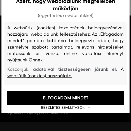
Azért, hogy weboldalunk megfelelően
működjön
(egyetértés a websütikkel)
MINDEN RAKTÁRON
A websütik (cookies) kezelésének beleegyezésével
A webáruházban lévő összes áru raktáron van.
hozzájárul weboldalunk fejlesztéséhez. Az „Elfogadom
mindet" gombra kattintva beleegyezik abba, hogy
AZ EREDETISÉG GARANCIÁJA
személyre szabott tartalmat, releváns hirdetéseket
Cégünk 1999-től a Gant márka exkluzív forgalmazója Magyarországon.
mutassunk és vonzó, online vásárlási élményt
Nálunk mindig 100%-ban eredeti terméket vásárol.
nyújtsunk Önnek.
adataival tisztességesen járunk el.
Köszönjük,
A
INGYENES SZÁLLÍTÁST ÉS VISSZAKÜLDÉS
websütik (cookies) használata
29 990 Ft feletti szállítás mindig ingyenes, az áru visszaküldéséért soha
nem kell fizetnie.
ELFOGADOM MINDET
17 ÜZLET MAGYARORSZÁGON
A webáruházunk széles kínálatán kívül az üzleteinkben is
RÉSZLETES BEÁLLÍTÁSOK
megvásárolhatja egyes termékeinket.