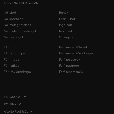
KEDVENC KATEGÓRIÁK
Női cipők
Ruhák
Női sportcipő
Nyári ruhák
Női melegítőfelsők
Ingruhák
Női melegítőnadrágok
Női trikók
Női nadrágok
Szoknyák
Férfi cipők
Férfi melegítőfelsők
Férfi sportcipő
Férfi melegítőnadrágok
Férfi ingek
Férfi pulóverek
Férfi trikók
Férfi nadrágok
Férfi rövidnadrágok
Férfi fehérneműk
KAPCSOLAT
RÓLUNK
VERMONT Services Slovakia s. r. o.
Vlčie hrdlo 53
A VÁSÁRLÁSRÓL
Cégünkről