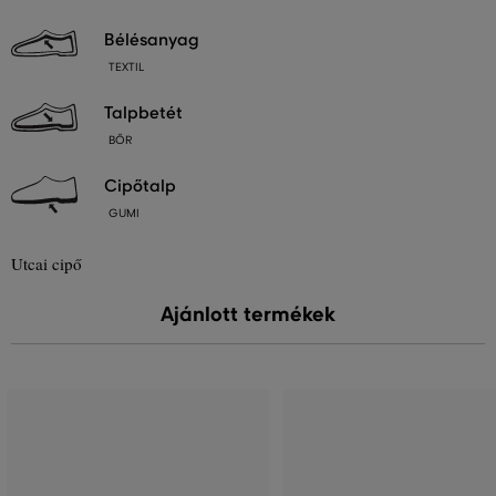
bélésanyag
TEXTIL
talpbetét
BŐR
cipőtalp
GUMI
Utcai cipő
Ajánlott termékek