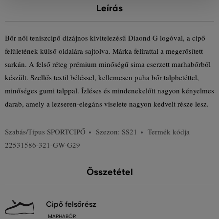
Leírás
Bőr női teniszcipő dizájnos kivitelezésű Diaond G logóval, a cipő
felületének külső oldalára sajtolva. Márka felirattal a megerősített
sarkán. A felső réteg prémium minőségű sima cserzett marhabőrből
készült. Szellős textil béléssel, kellemesen puha bőr talpbetéttel,
minőséges gumi talppal. Ízléses és mindenekelőtt nagyon kényelmes
darab, amely a lezseren-elegáns viselete nagyon kedvelt része lesz.
Szabás/Típus
SPORTCIPŐ
Szezon: SS21
Termék kódja
22531586-321-GW-G29
Összetétel
cipő felsőrész
MARHABŐR