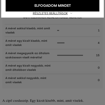
ELFOGADOM MINDET
Recenziók
RÉSZLETES BEÁLLÍTÁSOK
ÜGYFELEINKNEK ÁLTAL ÉRTÉKELT MÉRETEK
A méret sokkal kisebb, mint amit
1
viselek
A méret egy kicsit kisebb, mint
4
amit viselek
A méret megegyezik az általam
15
szokásosan viselt mérettel
A méret egy kicsit nagyobb, mint
0
amit általában viselek
A méret sokkal nagyobb, mint
0
amit viselek
A cipő csodaszép. Egy kicsit kisebb, mint, amit viselek.