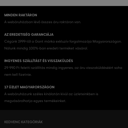
MINDEN RAKTÁRON
A webáruházban lévő összes áru raktáron van.
AZ EREDETISÉG GARANCIÁJA
Cégünk 1999-től a Gant márka exkluzív forgalmazója Magyarországon.
Nálunk mindig 100%-ban eredeti terméket vásárol.
INGYENES SZÁLLÍTÁST ÉS VISSZAKÜLDÉS
29 990 Ft feletti szállítás mindig ingyenes, az áru visszaküldéséért soha
nem kell fizetnie.
17 ÜZLET MAGYARORSZÁGON
A webáruházunk széles kínálatán kívül az üzleteinkben is
megvásárolhatja egyes termékeinket.
KEDVENC KATEGÓRIÁK