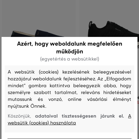
Azért, hogy weboldalunk megfelelően
működjön
(egyetértés a websütikkel)
A websütik (cookies) kezelésének beleegyezésével
hozzájárul weboldalunk fejlesztéséhez. Az „Elfogadom
mindet" gombra kattintva beleegyezik abba, hogy
ESPADRILLES GANT RAFFIAVILLE
SPORTCIPŐ GANT BEVINDA
személyre szabott tartalmat, releváns hirdetéseket
32 990 Ft
44
mutassunk és vonzó, online vásárlási élményt
+1
+1
23 090 Ft
31
nyújtsunk Önnek.
Elérhető méretek:
Elérhető méretek:
+2 további
+2 további
adataival tisztességesen járunk el.
Köszönjük,
A
36
,
37
,
38
,
39
,
40
36
,
37
,
38
,
39
,
40
websütik (cookies) használata