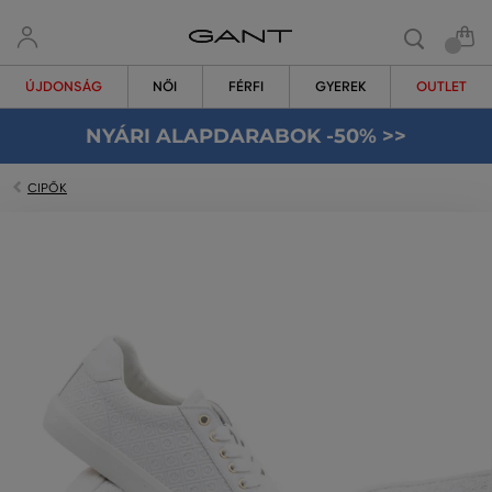
ÚJDONSÁG
NŐI
FÉRFI
GYEREK
OUTLET
NYÁRI ALAPDARABOK -50% >>
CIPŐK