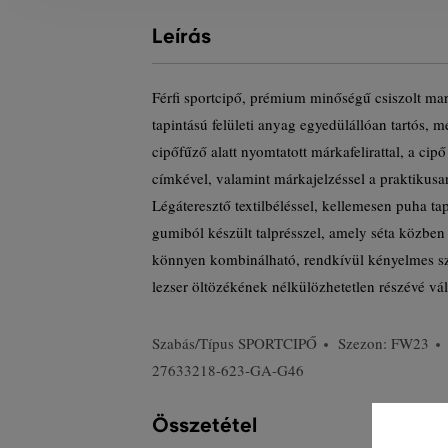
Leírás
Férfi sportcipő, prémium minőségű csiszolt m
tapintású felületi anyag egyedülállóan tartós, 
cipőfűző alatt nyomtatott márkafelirattal, a c
címkével, valamint márkajelzéssel a praktikusa
Légáteresztő textilbéléssel, kellemesen puha tap
gumiból készült talprésszel, amely séta közbe
könnyen kombinálható, rendkívül kényelmes sz
lezser öltözékének nélkülözhetetlen részévé vál
Szabás/Típus
SPORTCIPŐ
Szezon: FW23
27633218-623-GA-G46
Összetétel