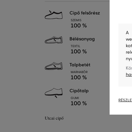
cipő felsőrész
SZEMIS
100 %
A 
bélésanyag
we
ka
TEXTIL
100 %
re
ny
talpbetét
Kö
MARHABŐR
ha
100 %
cipőtalp
GUMI
RÉSZLE
100 %
Utcai cipő