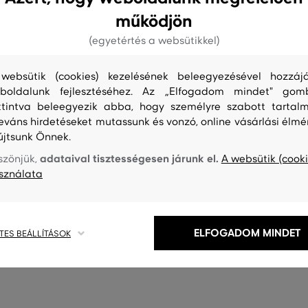
működjön
(egyetértés a websütikkel)
websütik (cookies) kezelésének beleegyezésével hozzájá
boldalunk fejlesztéséhez. Az „Elfogadom mindet" gom
ttintva beleegyezik abba, hogy személyre szabott tartalm
leváns hirdetéseket mutassunk és vonzó, online vásárlási élmé
újtsunk Önnek.
adataival tisztességesen járunk el.
szönjük,
A websütik (cooki
sználata
ELFOGADOM MINDET
TES BEÁLLÍTÁSOK