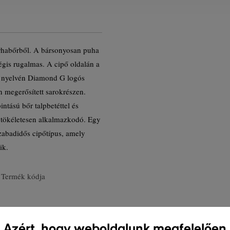
arhabőrből. A bársonyosan puha
mégis rugalmas. A cipő oldalán a
ipő nyelvén Diamond G logós
n megerősített sarokrészen.
intású bőr talpbetéttel és
n tökéletesen alkalmazkodó. Egy
abadidős cipőtípus, amely
ik.
Termék kódja
Azért, hogy weboldalunk megfelelően