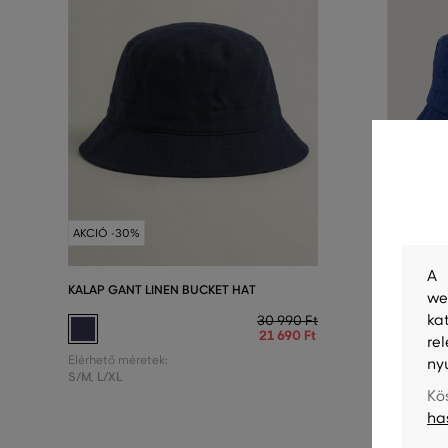
AKCIÓ -30%
AKCIÓ -5
A 
KALAP GANT LINEN BUCKET HAT
KALAP GA
we
BUCKET H
ka
30 990 Ft
21 690 Ft
re
Elérhető méretek:
ny
S/M
,
L/XL
Elérhető m
S/M
,
L/XL
Kö
ha