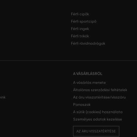
Férfi cipők
Férfi sportcipő
Férfi ingek
Férfi trikók
Férfi rövidnadrágok
A VÁSÁRLÁSRÓL
A vásárlás menete
Általános szerződési feltételek
ink
Az áru visszatérítése/visszáru
Panaszok
A sütik (cookies) használata
Személyes adatok kezelése
AZ ÁRU VISSZATÉRÍTÉSE