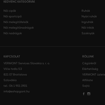
KEDVENC KATEGÓRIÁK
Női cipők
Ruhák
Női sportcipő
Nyári ruhák
Női melegítőfelsők
Ingruhák
Női melegítőnadrágok
Női trikók
Női nadrágok
Szoknyák
KAPCSOLAT
RÓLUNK
VERMONT Services Slovakia s. r. o.
Cégünkről
Vlčie hrdlo 53
Elérhetőség
821 07 Bratislava
VERMONT üzlete
Szlovákia
Affiliate
tel.:
06 1 901 1901
Sajtó
info@eshopgant.hu