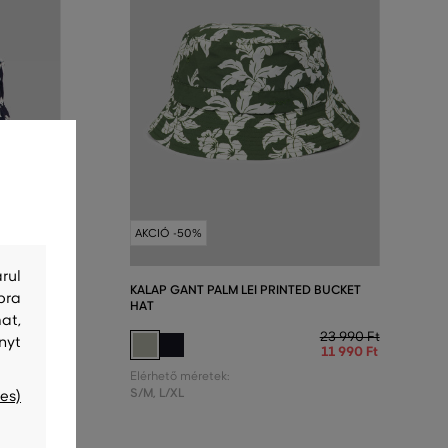
AKCIÓ -50%
rul
 BUCKET
KALAP GANT PALM LEI PRINTED BUCKET
bra
HAT
at,
23 990 Ft
23 990 Ft
nyt
11 990 Ft
11 990 Ft
Elérhető méretek:
S/M
,
L/XL
es)