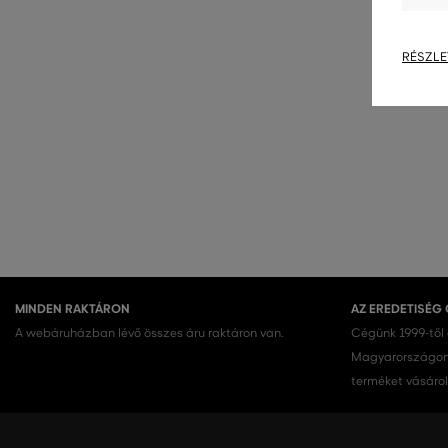
RÉSZLE
MINDEN RAKTÁRON
AZ EREDETISÉG
A webáruházban lévő összes áru raktáron van.
Cégünk 1999-től
Magyarországon.
terméket vásárol