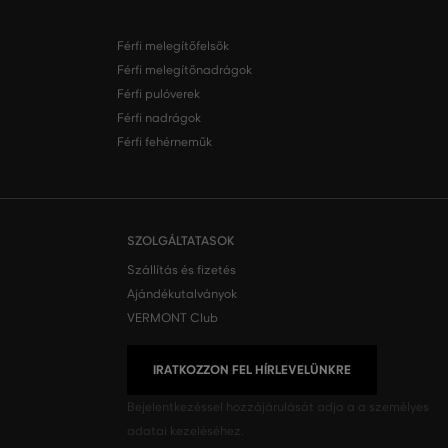
Férfi melegítőfelsők
Férfi melegítőnadrágok
Férfi pulóverek
Férfi nadrágok
Férfi fehérneműk
SZOLGÁLTATASOK
Szállítás és fizetés
Ajándékutalványok
VERMONT Club
IRATKOZZON FEL HÍRLEVELÜNKRE
Bejelentkezéssel hozzájárulását adja a
a személyes
adatai kezeléséhez.