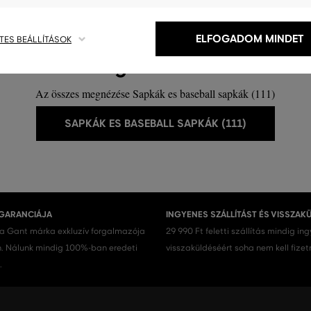
ELFOGADOM MINDET
TES BEÁLLÍTÁSOK
Ez még nem minden!
Az összes megnézése Sapkák es baseball sapkák (111)
SAPKÁK ES BASEBALL SAPKÁK (111)
 GARANCIÁJA
INGYENES SZÁLLÍTÁST ÉS VISSZAK
 a Gant márka exkluzív forgalmazója
29 990 Ft feletti szállítás mindig in
 Nálunk mindig 100%-ban eredeti
visszaküldéséért soha nem kell fizet
.