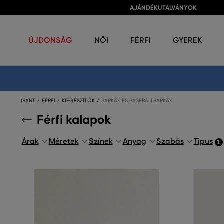
AJÁNDÉKUTALVÁNYOK
ÚJDONSÁG
NŐI
FÉRFI
GYEREK
GANT
FÉRFI
KIEGÉSZÍTŐK
SAPKÁK ES BASEBALLSAPKÁK
Férfi kalapok
Árak
Méretek
Színek
Anyag
Szabás
Tipus
1