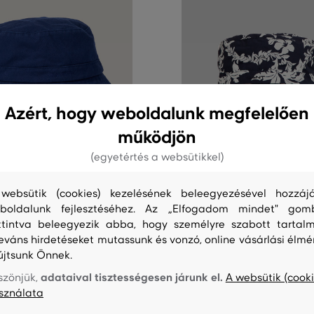
Azért, hogy weboldalunk megfelelően
működjön
(egyetértés a websütikkel)
0%
AKCIÓ -50%
websütik (cookies) kezelésének beleegyezésével hozzájá
NT SUNFADED COTTON TWILL
KALAP GANT PALM LEI PRINTED
boldalunk fejlesztéséhez. Az „Elfogadom mindet" gom
AT
HAT
ttintva beleegyezik abba, hogy személyre szabott tartalm
26 990 Ft
leváns hirdetéseket mutassunk és vonzó, online vásárlási élmé
13 490 Ft
újtsunk Önnek.
éretek:
Elérhető méretek:
S/M
,
L/XL
adataival tisztességesen járunk el.
szönjük,
A websütik (cooki
sználata