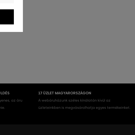
ÜLDÉS
17 ÜZLET MAGYARORSZÁGON
gyenes, az áru
A webáruházunk széles kínálatán kívül az
nie.
üzleteinkben is megvásárolhatja egyes termékeinket.