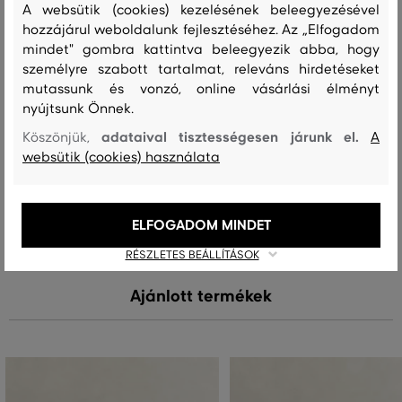
A websütik (cookies) kezelésének beleegyezésével
hozzájárul weboldalunk fejlesztéséhez. Az „Elfogadom
felső anyag
mindet" gombra kattintva beleegyezik abba, hogy
PAMUT
személyre szabott tartalmat, releváns hirdetéseket
100 %
mutassunk és vonzó, online vásárlási élményt
nyújtsunk Önnek.
adataival tisztességesen járunk el.
Köszönjük,
A
Kezelési útmutató
websütik (cookies) használata
MOSÁS
FEHÉRÍTÉS
SZÁRÍTÁS
VASALÁS
TISZTÍTÁS
ELFOGADOM MINDET
RÉSZLETES BEÁLLÍTÁSOK
Ajánlott termékek