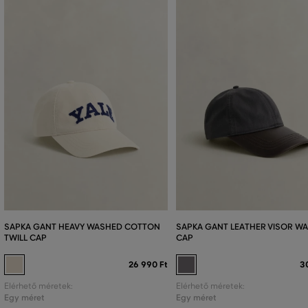
SAPKA GANT HEAVY WASHED COTTON
SAPKA GANT LEATHER VISOR W
TWILL CAP
CAP
26 990 Ft
3
Elérhető méretek:
Elérhető méretek:
Egy méret
Egy méret