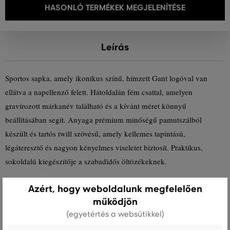
HASONLÓ TERMÉKEK MEGJELENÍTÉSE
Leírás
Sportos sapka, amely ikonikus színű, hímzett Gant logóval van
ellátva a napellenző felett. Hátoldalán fém csattal, amelyen
gravírozott márkanév található és a kívánt méret könnyű
beállításában segít. Anyaga prémium minőségű pamutszálból
készült és tartós twill szövésű, amely kellemes tapintású,
légáteresztő és nagyon kényelmes viseletet biztosít. Praktikus,
sokoldalú kiegészítője a szabadidős öltözékeknek.
Azért, hogy weboldalunk megfelelően
Szezon: SS24
Termék kódja
9900111-324-GC-706
működjön
(egyetértés a websütikkel)
Összetétel