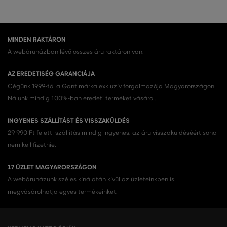
MINDEN RAKTÁRON
A webáruházban lévő összes áru raktáron van.
AZ EREDETISÉG GARANCIÁJA
Cégünk 1999-től a Gant márka exkluzív forgalmazója Magyarországon.
Nálunk mindig 100%-ban eredeti terméket vásárol.
INGYENES SZÁLLÍTÁST ÉS VISSZAKÜLDÉS
29 990 Ft feletti szállítás mindig ingyenes, az áru visszaküldéséért soha
nem kell fizetnie.
17 ÜZLET MAGYARORSZÁGON
A webáruházunk széles kínálatán kívül az üzleteinkben is
megvásárolhatja egyes termékeinket.