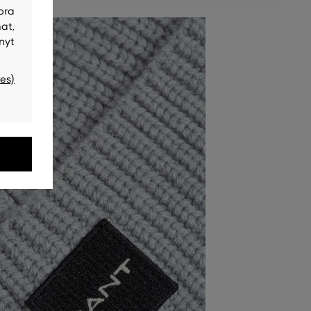
bra
at,
nyt
es)