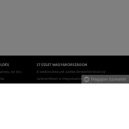
ÜLDÉS
17 ÜZLET MAGYARORSZÁGON
gyenes, az áru
A webáruházunk széles kínálatán kívül az
nie.
üzleteinkben is megvásárolhatja egyes termékeinket.
Hagyjon üzenetet
Férfi melegítőfelsők
Férfi melegítőnadrágok