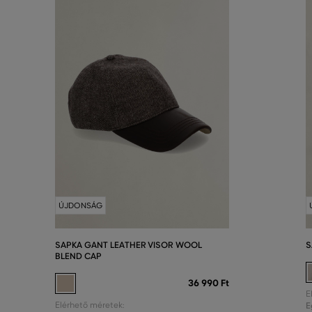
ÚJDONSÁG
SAPKA GANT LEATHER VISOR WOOL
S
BLEND CAP
36 990 Ft
E
Elérhető méretek:
E