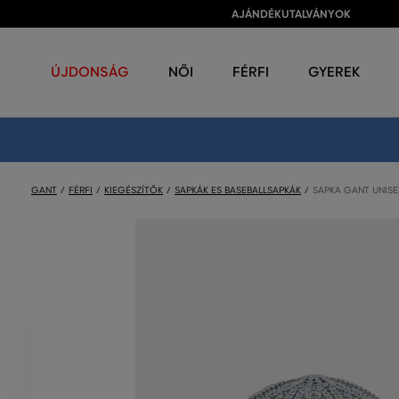
AJÁNDÉKUTALVÁNYOK
ÚJDONSÁG
NŐI
FÉRFI
GYEREK
GANT
FÉRFI
KIEGÉSZÍTŐK
SAPKÁK ES BASEBALLSAPKÁK
SAPKA GANT UNISEX