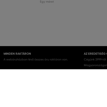
Egy méret
MINDEN RAKTÁRON
AZ EREDETISÉG
A webáruházban lévő összes áru raktáron van.
Cégünk 1999-től
Magyarországon.
terméket vásárol
KEDVENC KATEGÓRIÁK
Női cipők
Ruhák
Női sportcipő
Nyári ruhák