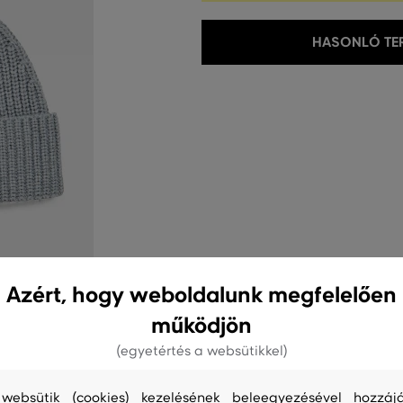
HASONLÓ TER
Azért, hogy weboldalunk megfelelően
működjön
(egyetértés a websütikkel)
websütik (cookies) kezelésének beleegyezésével hozzájá