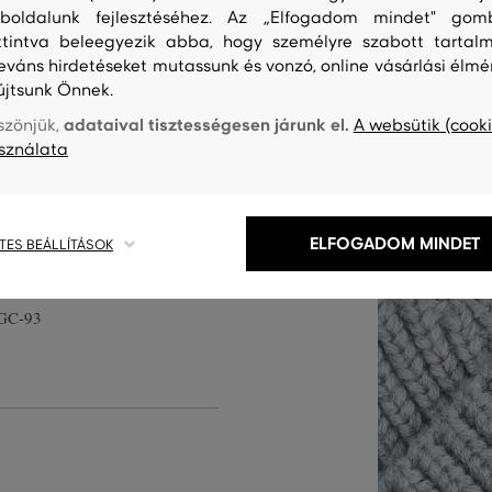
boldalunk fejlesztéséhez. Az „Elfogadom mindet" gom
ttintva beleegyezik abba, hogy személyre szabott tartalm
leváns hirdetéseket mutassunk és vonzó, online vásárlási élmé
újtsunk Önnek.
apka elülső, állítható alsó
adataival tisztességesen járunk el.
szönjük,
A websütik (cooki
puha, texturált kötött anyag
sználata
 készült. A kiváló minőségű
akkor légáteresztő. A viselési
sokoldalú kiegészítőjévé válik
ELFOGADOM MINDET
TES BEÁLLÍTÁSOK
GC-93