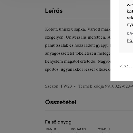
we
Leírás
ka
re
ny
Kötött, uniszex sapka. Varrott márkajelzéssel a s
Kö
szegélyén. Univerzális méretben. A kellemesen 
ha
pamutszálak és hozzáadott gyapjú keverékéből
anyagösszetétel tökéletesen melegen tart, ugyan
kényelem magától értetődő. Nagyon kényelmes, 
RÉSZLE
sportos, ugyanakkor lezser öltözékének.
Szezon: FW23
Termék kódja
9910022-623-
Összetétel
felső anyag
PAMUT
POLIAMID
GYAPJÚ