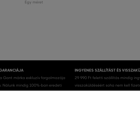
Egy méret
 GARANCIÁJA
INGYENES SZÁLLÍTÁST ÉS VISSZAK
 a Gant márka exkluzív forgalmazója
29 990 Ft feletti szállítás mindig in
 Nálunk mindig 100%-ban eredeti
visszaküldéséért soha nem kell fizet
.
Férfi cipők
Férfi sportcipő