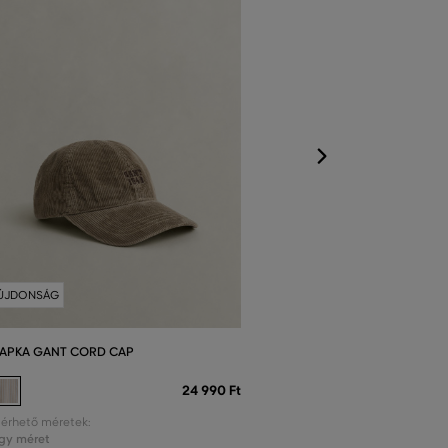
Elérhető méretek
Egy méret
ÚJDONSÁG
APKA GANT CORD CAP
24 990 Ft
lérhető méretek:
gy méret