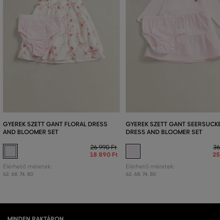
GYEREK SZETT GANT FLORAL DRESS
GYEREK SZETT GANT SEERSUCK
AND BLOOMER SET
DRESS AND BLOOMER SET
26 990 Ft
36
18 890 Ft
25
Elérhető méretek:
Elérhető méretek:
62
,
68
,
74
,
80
62
,
68
,
74
,
80
MINDEN RAKTÁRON