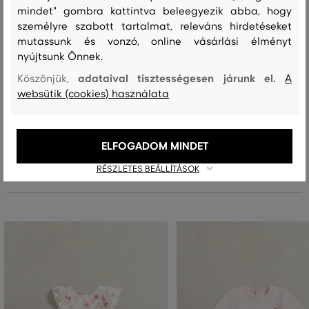
100 %
mindet" gombra kattintva beleegyezik abba, hogy
személyre szabott tartalmat, releváns hirdetéseket
mutassunk és vonzó, online vásárlási élményt
nyújtsunk Önnek.
Kezelési útmutató
adataival tisztességesen járunk el.
Köszönjük,
A
websütik (cookies) használata
MOSÁS
FEHÉRÍTÉS
SZÁRÍTÁS
VASALÁS
TISZTÍTÁS
ELFOGADOM MINDET
RÉSZLETES BEÁLLÍTÁSOK
Ajánlott termékek