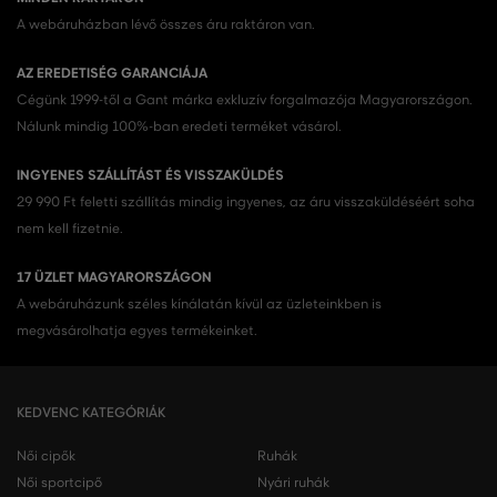
A webáruházban lévő összes áru raktáron van.
AZ EREDETISÉG GARANCIÁJA
Cégünk 1999-től a Gant márka exkluzív forgalmazója Magyarországon.
Nálunk mindig 100%-ban eredeti terméket vásárol.
INGYENES SZÁLLÍTÁST ÉS VISSZAKÜLDÉS
29 990 Ft feletti szállítás mindig ingyenes, az áru visszaküldéséért soha
nem kell fizetnie.
17 ÜZLET MAGYARORSZÁGON
A webáruházunk széles kínálatán kívül az üzleteinkben is
megvásárolhatja egyes termékeinket.
KEDVENC KATEGÓRIÁK
Női cipők
Ruhák
Női sportcipő
Nyári ruhák