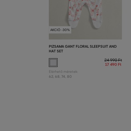
AKCIÓ -30%
PIZSAMA GANT FLORAL SLEEPSUIT AND
HAT SET
24 990 Ft
17 490 Ft
Elérhető méretek:
62
,
68
,
74
,
80