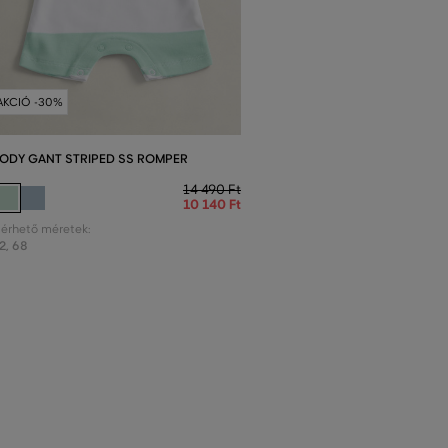
AKCIÓ -30%
ODY GANT STRIPED SS ROMPER
14 490 Ft
10 140 Ft
lérhető méretek:
2
,
68