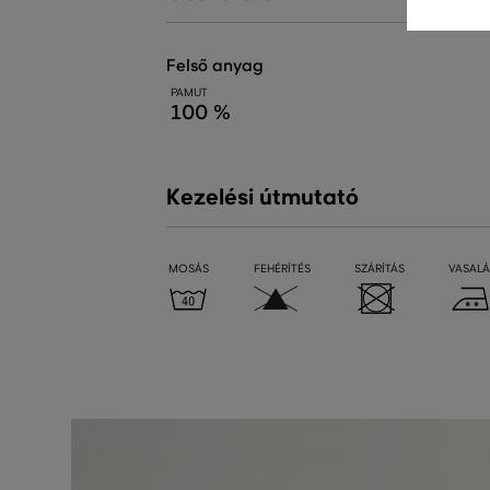
felső anyag
PAMUT
100 %
Kezelési útmutató
MOSÁS
FEHÉRÍTÉS
SZÁRÍTÁS
VASALÁ