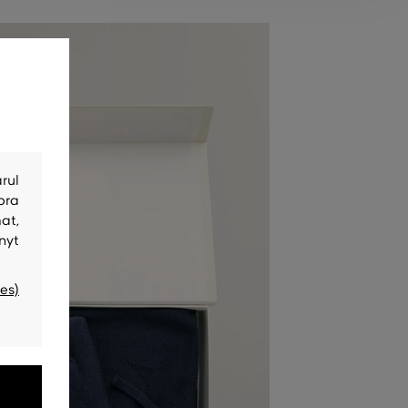
rul
bra
at,
nyt
es)