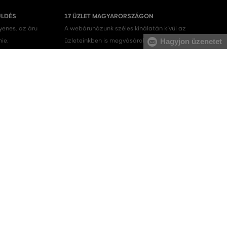
ÜLDÉS
17 ÜZLET MAGYARORSZÁGON
gyenes, az áru
A webáruházunk széles kínálatán kívül az
Hagyjon üzenetet
nie.
üzleteinkben is megvásárolhatja egyes termékeinket.
Férfi melegítőfelsők
Férfi melegítőnadrágok
Férfi pulóverek
Férfi nadrágok
Férfi fehérneműk
SZOLGÁLTATASOK
Szállítás és fizetés