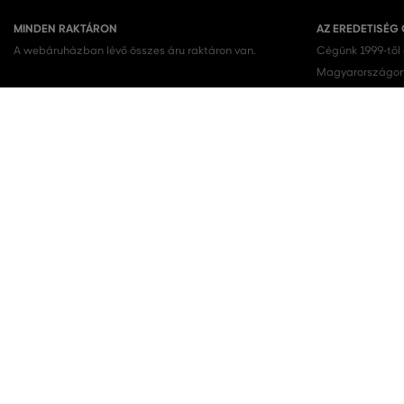
MINDEN RAKTÁRON
AZ EREDETISÉG
A webáruházban lévő összes áru raktáron van.
Cégünk 1999-től
Magyarországon.
terméket vásárol
KEDVENC KATEGÓRIÁK
Női cipők
Ruhák
Női sportcipő
Nyári ruhák
Női melegítőfelsők
Ingruhák
Női melegítőnadrágok
Női trikók
Női nadrágok
Szoknyák
KAPCSOLAT
RÓLUNK
VERMONT Services Slovakia s. r. o.
Cégünkről