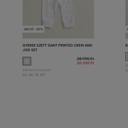
AKCIÓ -30%
GYEREK SZETT GANT PRINTED CREW AND
B
JOG SET
28 990 Ft
20 290 Ft
E
Elérhető méretek:
6
62
,
68
,
74
,
80