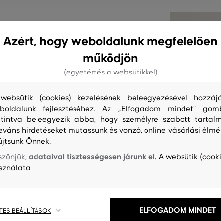
Azért, hogy weboldalunk megfelelően
 és egy zsinórral ellátott
működjön
amint a kontrasztos szegélyek
(egyetértés a websütikkel)
rsonyosan puha tapintású anyag
n tart, tökéletesen légáteresztő
websütik (cookies) kezelésének beleegyezésével hozzájá
légedettséget viselés közben.
boldalunk fejlesztéséhez. Az „Elfogadom mindet" gom
fog azonnal beleszeretni.
ttintva beleegyezik abba, hogy személyre szabott tartalm
leváns hirdetéseket mutassunk és vonzó, online vásárlási élmé
újtsunk Önnek.
adataival tisztességesen járunk el.
szönjük,
A websütik (cooki
sználata
-433-0
ELFOGADOM MINDET
TES BEÁLLÍTÁSOK