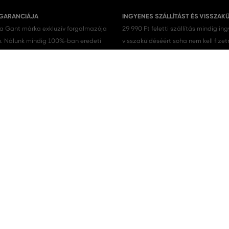
 GARANCIÁJA
INGYENES SZÁLLÍTÁST ÉS VISSZAK
 a Gant márka exkluzív forgalmazója
29 990 Ft feletti szállítás mindig in
 Nálunk mindig 100%-ban eredeti
visszaküldéséért soha nem kell fizet
.
Férfi cipők
Férfi sportcipő
Férfi ingek
Férfi trikók
Férfi rövidnadrágok
A VÁSÁRLÁSRÓL
A vásárlás menete