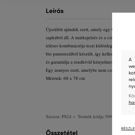
Leírás
Újszülött ajándék szett, amely egy babatakaróból
sapkából áll. A márkajelzés és a csillagok, val
ízléses kombinációja teszi különlegessé. A bá
bio pamutszálból készült, így kellemesen melege
A 
és garantálja a rendkívül kényelmes érzést és e
we
Egy aranyos szett, amelybe nem csak kisbabája 
ka
Méretek: 68 x 78 cm
re
ny
Kö
ha
Szezon: PS24
Termék kódja
599133-723-GC
RÉSZLE
Összetétel