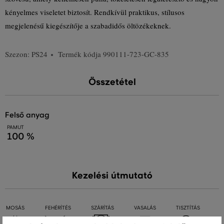
kényelmes viseletet biztosít. Rendkívül praktikus, stílusos
megjelenésű kiegészítője a szabadidős öltözékeknek.
Szezon: PS24
Termék kódja
990111-723-GC-835
Összetétel
felső anyag
PAMUT
100 %
Kezelési útmutató
MOSÁS
FEHÉRÍTÉS
SZÁRÍTÁS
VASALÁS
TISZTÍTÁS