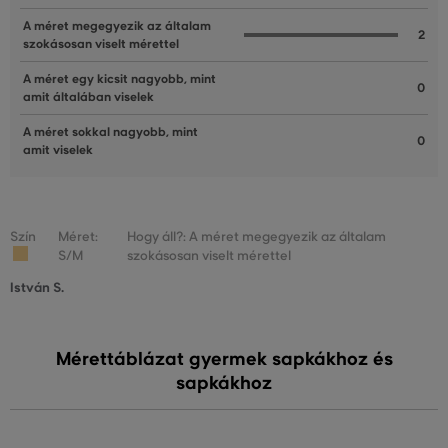
A méret megegyezik az általam
2
szokásosan viselt mérettel
A méret egy kicsit nagyobb, mint
0
amit általában viselek
A méret sokkal nagyobb, mint
0
amit viselek
Szín
Méret:
Hogy áll?: A méret megegyezik az általam
S/M
szokásosan viselt mérettel
István S.
Mérettáblázat gyermek sapkákhoz és
sapkákhoz