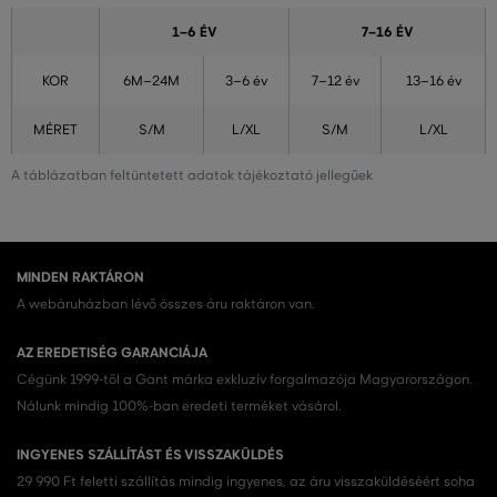
1–6 ÉV
7–16 ÉV
KOR
6M–24M
3–6 év
7–12 év
13–16 év
MÉRET
S/M
L/XL
S/M
L/XL
A táblázatban feltüntetett adatok tájékoztató jellegűek
MINDEN RAKTÁRON
A webáruházban lévő összes áru raktáron van.
AZ EREDETISÉG GARANCIÁJA
Cégünk 1999-től a Gant márka exkluzív forgalmazója Magyarországon.
Nálunk mindig 100%-ban eredeti terméket vásárol.
INGYENES SZÁLLÍTÁST ÉS VISSZAKÜLDÉS
29 990 Ft feletti szállítás mindig ingyenes, az áru visszaküldéséért soha