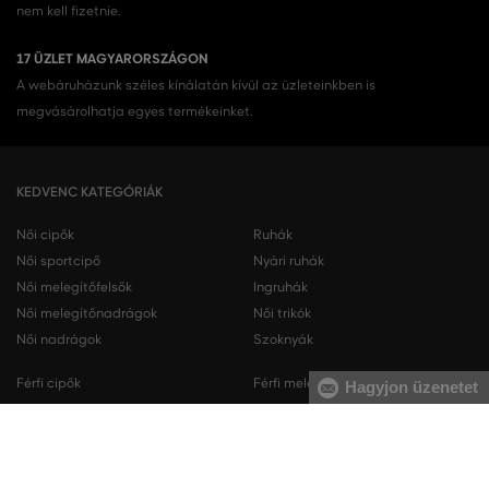
nem kell fizetnie.
17 ÜZLET MAGYARORSZÁGON
A webáruházunk széles kínálatán kívül az üzleteinkben is
megvásárolhatja egyes termékeinket.
KEDVENC KATEGÓRIÁK
Női cipők
Ruhák
Női sportcipő
Nyári ruhák
Női melegítőfelsők
Ingruhák
Női melegítőnadrágok
Női trikók
Női nadrágok
Szoknyák
Férfi cipők
Férfi melegítőfelsők
Hagyjon üzenetet
Férfi sportcipő
Férfi melegítőnadrágok
Férfi ingek
Férfi pulóverek
Férfi trikók
Férfi nadrágok
Férfi rövidnadrágok
Férfi fehérneműk