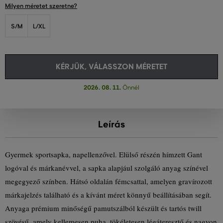
Milyen méretet szeretne?
S/M
L/XL
KÉRJÜK, VÁLASSZON MÉRETET
2026. 08. 11.
Önnél
Leírás
Gyermek sportsapka, napellenzővel. Elülső részén hímzett Gant
logóval és márkanévvel, a sapka alapjául szolgáló anyag színével
megegyező színben. Hátsó oldalán fémcsattal, amelyen gravírozott
márkajelzés található és a kívánt méret könnyű beállításában segít.
Anyaga prémium minőségű pamutszálból készült és tartós twill
szövésű, amely kellemesen puha, tökéletesen légáteresztő és nagyon