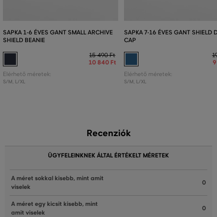
SAPKA 1-6 ÉVES GANT SMALL ARCHIVE
SAPKA 7-16 ÉVES GANT SHIELD 
SHIELD BEANIE
CAP
15 490 Ft
1
10 840 Ft
9
Elérhető méretek:
Elérhető méretek:
S/M
,
L/XL
S/M
,
L/XL
Recenziók
ÜGYFELEINKNEK ÁLTAL ÉRTÉKELT MÉRETEK
A méret sokkal kisebb, mint amit
0
viselek
A méret egy kicsit kisebb, mint
0
amit viselek