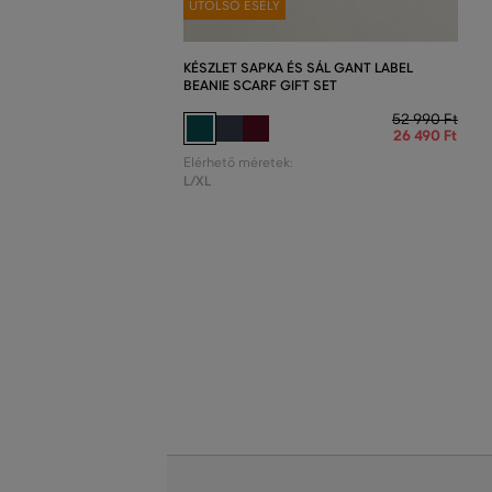
UTOLSÓ ESÉLY
KÉSZLET SAPKA ÉS SÁL GANT LABEL
BEANIE SCARF GIFT SET
52 990 Ft
26 490 Ft
Elérhető méretek:
L/XL