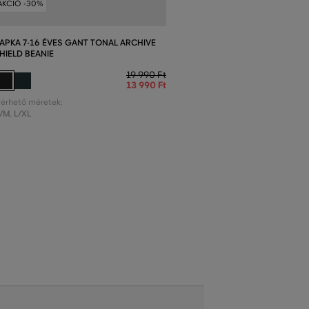
AKCIÓ -30%
APKA 7-16 ÉVES GANT TONAL ARCHIVE
HIELD BEANIE
19 990 Ft
13 990 Ft
lérhető méretek:
/M
,
L/XL