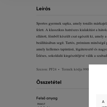
Leírás
Sportos gyermek sapka, amely tonális márkajelz
felett. A klasszikus hatrészes kialakítást a háto
ellátott, fémből készült csat egészíti ki, amely
beállításában segít. Tartós, prémium minőségű
amely kellemes tapintású, légáteresztő és nagyo
Ízléses, sokoldalú kiegészítőjévé válik a szaba
Szezon: PF24
Termék kódja
990111-424-G
Összetétel
felső anyag
A 
PAMUT
we