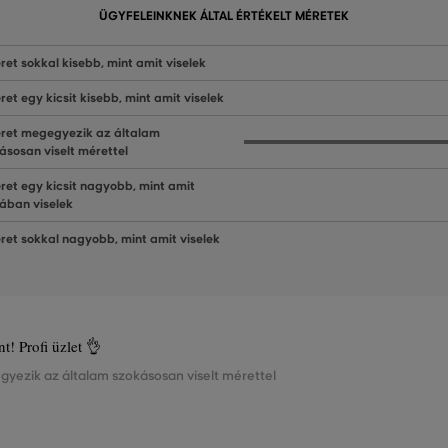
ÜGYFELEINKNEK ÁLTAL ÉRTÉKELT MÉRETEK
ret sokkal kisebb, mint amit viselek
ret egy kicsit kisebb, mint amit viselek
ret megegyezik az általam
ásosan viselt mérettel
ret egy kicsit nagyobb, mint amit
lában viselek
ret sokkal nagyobb, mint amit viselek
t! Profi üzlet 👌
gyezik az általam szokásosan viselt mérettel