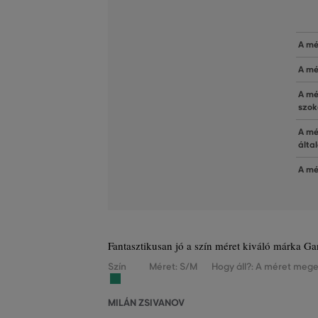
A mé
A mé
A mé
szok
A mé
álta
A mé
Fantasztikusan jó a szín méret kiváló márka Gan
Szín
Méret: S/M
Hogy áll?: A méret mege
MILÁN ZSIVANOV