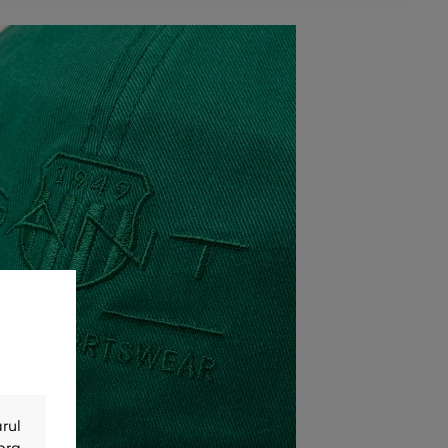
rul
bra