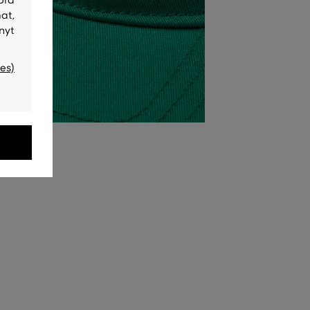
at,
nyt
es)