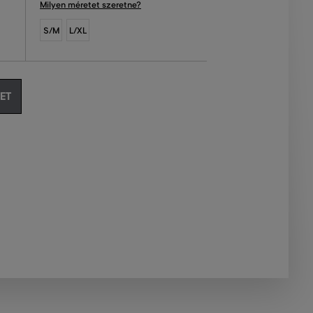
Milyen méretet szeretne?
S/M
L/XL
ET