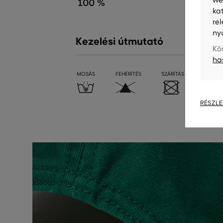
100 %
ka
re
ny
Kezelési útmutató
Kö
ha
MOSÁS
FEHÉRÍTÉS
SZÁRÍTÁS
VASALÁ
RÉSZLE