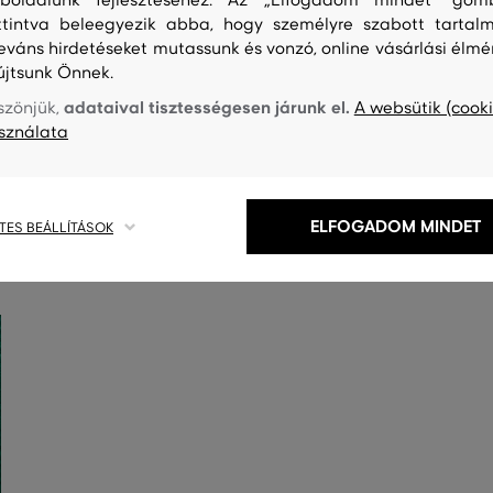
ttintva beleegyezik abba, hogy személyre szabott tartalm
leváns hirdetéseket mutassunk és vonzó, online vásárlási élmé
újtsunk Önnek.
adataival tisztességesen járunk el.
szönjük,
A websütik (cooki
sználata
S
TISZTÍTÁS
ELFOGADOM MINDET
TES BEÁLLÍTÁSOK