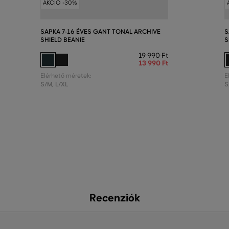
AKCIÓ -30%
SAPKA 7-16 ÉVES GANT TONAL ARCHIVE
S
SHIELD BEANIE
S
19 990 Ft
13 990 Ft
Elérhető méretek:
E
S/M
,
L/XL
S
Recenziók