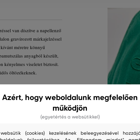
éssel van díszítve a napellenző
ldalon gravírozott márkajelzéssel
 a kívánt méretre könnyű
 pamutszálas anyagból készült,
n kényelmes viseletet biztosít.
didős öltözékeknek.
C-344
Azért, hogy weboldalunk megfelelően
működjön
(egyetértés a websütikkel)
websütik (cookies) kezelésének beleegyezésével hozzájá
boldalunk fejlesztéséhez. Az „Elfogadom mindet" gom