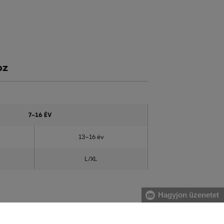
oz
7–16 ÉV
13–16 év
L/XL
Hagyjon üzenetet