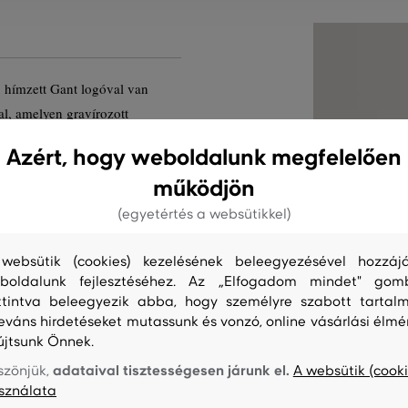
 hímzett Gant logóval van
tal, amelyen gravírozott
állításában segít. Prémium
Azért, hogy weboldalunk megfelelően
kötésű anyagból, amely kellemes
működjön
letet biztosít. Praktikus,
ek, amely sportoláshoz is
(egyetértés a websütikkel)
websütik (cookies) kezelésének beleegyezésével hozzájá
boldalunk fejlesztéséhez. Az „Elfogadom mindet" gom
C-113
ttintva beleegyezik abba, hogy személyre szabott tartalm
leváns hirdetéseket mutassunk és vonzó, online vásárlási élmé
újtsunk Önnek.
adataival tisztességesen járunk el.
szönjük,
A websütik (cooki
sználata