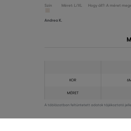
Szín
Méret: L/XL
Hogy áll?: A méret mege
Andrea K.
M
KOR
6
MÉRET
A táblázatban feltüntetett adatok tájékoztató jel