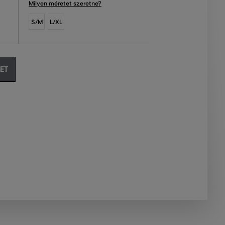
Milyen méretet szeretne?
S/M
L/XL
ET