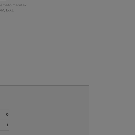
lérhető méretek:
/M
,
L/XL
0
1