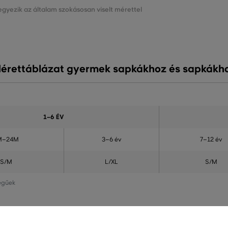
gyezik az általam szokásosan viselt mérettel
érettáblázat gyermek sapkákhoz és sapkákh
1–6 ÉV
M–24M
3–6 év
7–12 év
S/M
L/XL
S/M
legűek