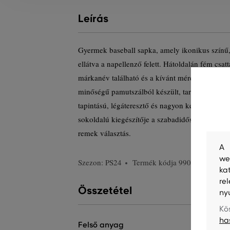
Leírás
Gyermek baseball sapka, amely ikonikus színű,
ellátva a napellenző felett. Hátoldalán fém csat
márkanév található és a kívánt méret könnyű be
minőségű pamutszálból készült, tartós, sávoly
tapintású, légáteresztő és nagyon kényelmes vise
sokoldalú kiegészítője a szabadidős öltözékekn
remek választás.
A 
we
Szezon: PS24
Termék kódja
990108-723-G
ka
re
Összetétel
ny
Kö
ha
felső anyag