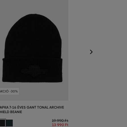
SAPKA 1-6 ÉVE
SHIELD BEANIE
Elérhető méretek
S/M
,
L/XL
AKCIÓ -30%
APKA 7-16 ÉVES GANT TONAL ARCHIVE
HIELD BEANIE
19 990 Ft
13 990 Ft