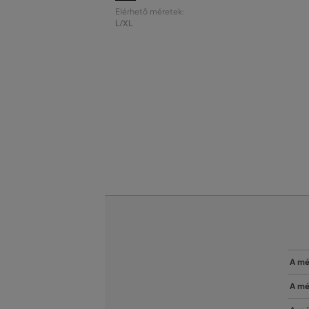
Elérhető méretek:
L/XL
A mé
A mé