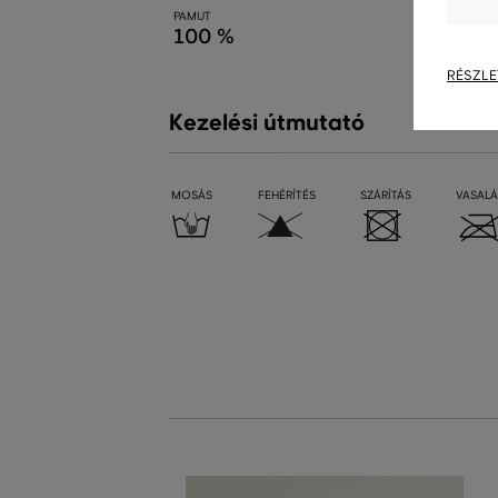
PAMUT
100 %
RÉSZLE
Kezelési útmutató
MOSÁS
FEHÉRÍTÉS
SZÁRÍTÁS
VASALÁ