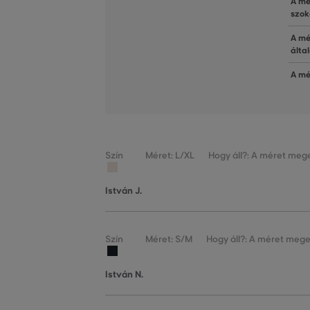
A mé
szok
A mé
álta
A mé
Szín
Méret: L/XL
Hogy áll?: A méret mege
István J.
Szín
Méret: S/M
Hogy áll?: A méret mege
István N.