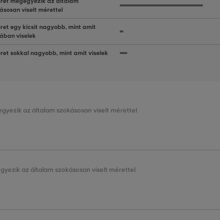
ret megegyezik az általam
ásosan viselt mérettel
ret egy kicsit nagyobb, mint amit
lában viselek
ret sokkal nagyobb, mint amit viselek
gyezik az általam szokásosan viselt mérettel
gyezik az általam szokásosan viselt mérettel