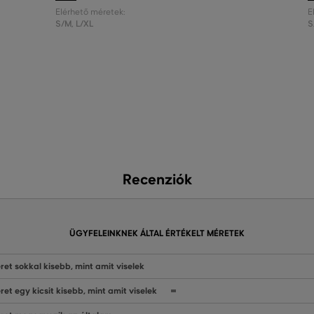
Elérhető méretek:
E
S/M
,
L/XL
S
Recenziók
ÜGYFELEINKNEK ÁLTAL ÉRTÉKELT MÉRETEK
ret sokkal kisebb, mint amit viselek
ret egy kicsit kisebb, mint amit viselek