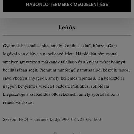
HASONLÓ TERMÉKEK MEGJELENÍTÉSE
Leírás
Gyermek baseball sapka, amely ikonikus színű, hímzett Gant
logóval van ellátva a napellenző felett. Hátoldalán fém csattal,
amelyen gravírozott márkanév található és a kívánt méret könnyű
beállításában segít. Prémium minőségű pamutszálból készült, tartós,
sávolykötésű anyagból, amely kellemes tapintású, légáteresztő és
nagyon kényelmes viseletet biztosít. Praktikus, sokoldalú
kiegészítője a szabadidős öltözékeknek, amely sportoláshoz is
remek választás.
Szezon: PS24
Termék kódja
990108-723-GC-600