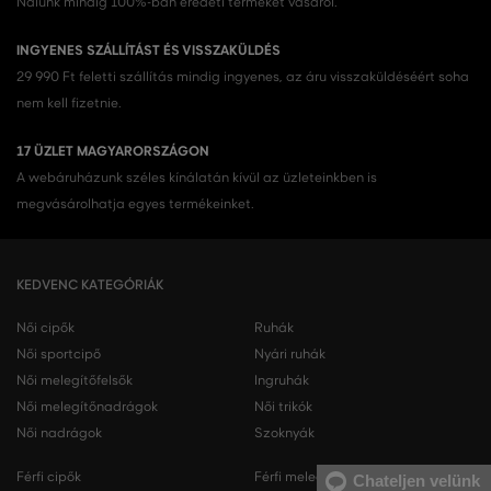
Nálunk mindig 100%-ban eredeti terméket vásárol.
INGYENES SZÁLLÍTÁST ÉS VISSZAKÜLDÉS
29 990 Ft feletti szállítás mindig ingyenes, az áru visszaküldéséért soha
nem kell fizetnie.
17 ÜZLET MAGYARORSZÁGON
A webáruházunk széles kínálatán kívül az üzleteinkben is
megvásárolhatja egyes termékeinket.
KEDVENC KATEGÓRIÁK
Női cipők
Ruhák
Női sportcipő
Nyári ruhák
Női melegítőfelsők
Ingruhák
Női melegítőnadrágok
Női trikók
Női nadrágok
Szoknyák
Férfi cipők
Férfi melegítőfelsők
Chateljen velünk