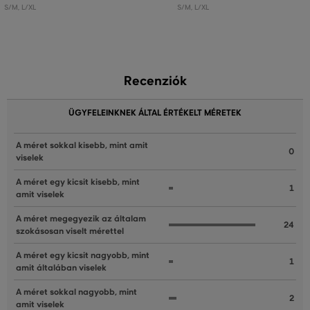
S/M
,
L/XL
S/M
,
L/XL
Recenziók
ÜGYFELEINKNEK ÁLTAL ÉRTÉKELT MÉRETEK
A méret sokkal kisebb, mint amit
0
viselek
A méret egy kicsit kisebb, mint
1
amit viselek
A méret megegyezik az általam
24
szokásosan viselt mérettel
A méret egy kicsit nagyobb, mint
1
amit általában viselek
A méret sokkal nagyobb, mint
2
amit viselek