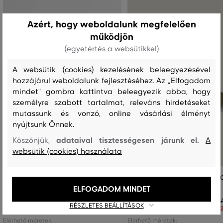
Azért, hogy weboldalunk megfelelően
működjön
(egyetértés a websütikkel)
A websütik (cookies) kezelésének beleegyezésével
hozzájárul weboldalunk fejlesztéséhez. Az „Elfogadom
mindet" gombra kattintva beleegyezik abba, hogy
személyre szabott tartalmat, releváns hirdetéseket
mutassunk és vonzó, online vásárlási élményt
nyújtsunk Önnek.
adataival tisztességesen járunk el.
Köszönjük,
A
websütik (cookies) használata
SAPKA 7-16 ÉVES GANT SHIELD CORD
SAPKA 7-16 ÉVES GANT GRAPHI
CAP
COTTON CAP
ELFOGADOM MINDET
19 990 Ft
17
RÉSZLETES BEÁLLÍTÁSOK
13 990 Ft
12
Elérhető méretek:
Elérhető méretek: