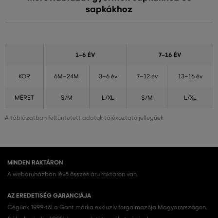
sapkákhoz
1–6 ÉV
7–16 ÉV
KOR
6M–24M
3–6 év
7–12 év
13–16 év
MÉRET
S/M
L/XL
S/M
L/XL
A táblázatban feltüntetett adatok tájékoztató jellegűek
MINDEN RAKTÁRON
A webáruházban lévő összes áru raktáron van.
AZ EREDETISÉG GARANCIÁJA
Cégünk 1999-től a Gant márka exkluzív forgalmazója Magyarországon.