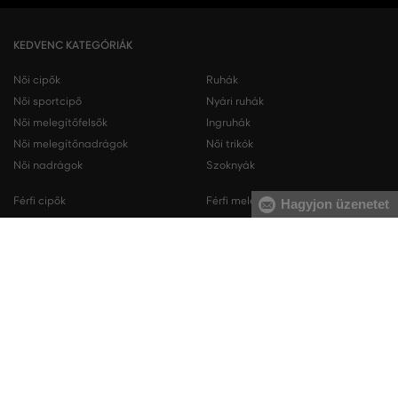
KEDVENC KATEGÓRIÁK
Női cipők
Ruhák
Női sportcipő
Nyári ruhák
Női melegítőfelsők
Ingruhák
Női melegítőnadrágok
Női trikók
Női nadrágok
Szoknyák
Férfi cipők
Férfi melegítőfelsők
Hagyjon üzenetet
Férfi sportcipő
Férfi melegítőnadrágok
Férfi ingek
Férfi pulóverek
Férfi trikók
Férfi nadrágok
Férfi rövidnadrágok
Férfi fehérneműk
KAPCSOLAT