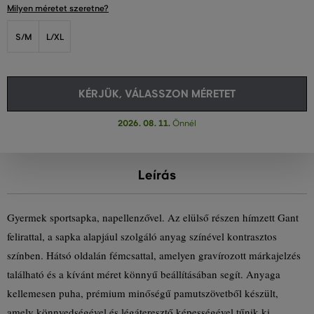
Milyen méretet szeretne?
S/M
L/XL
KÉRJÜK, VÁLASSZON MÉRETET
2026. 08. 11.
Önnél
Leírás
Gyermek sportsapka, napellenzővel. Az elülső részen hímzett Gant
felirattal, a sapka alapjául szolgáló anyag színével kontrasztos
színben. Hátsó oldalán fémcsattal, amelyen gravírozott márkajelzés
található és a kívánt méret könnyű beállításában segít. Anyaga
kellemesen puha, prémium minőségű pamutszövetből készült,
amely könnyedségével és légáteresztő képességével tűnik ki.