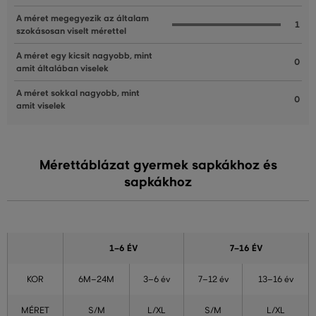
A méret megegyezik az általam
1
szokásosan viselt mérettel
A méret egy kicsit nagyobb, mint
0
amit általában viselek
A méret sokkal nagyobb, mint
0
amit viselek
Mérettáblázat gyermek sapkákhoz és
sapkákhoz
1–6 ÉV
7–16 ÉV
KOR
6M–24M
3–6 év
7–12 év
13–16 év
MÉRET
S/M
L/XL
S/M
L/XL