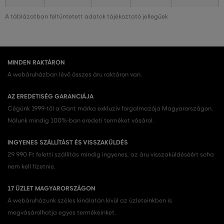
A táblázatban feltüntetett adatok tájékoztató jellegűek
MINDEN RAKTÁRON
A webáruházban lévő összes áru raktáron van.
AZ EREDETISÉG GARANCIÁJA
Cégünk 1999-től a Gant márka exkluzív forgalmazója Magyarországon.
Nálunk mindig 100%-ban eredeti terméket vásárol.
INGYENES SZÁLLÍTÁST ÉS VISSZAKÜLDÉS
29 990 Ft feletti szállítás mindig ingyenes, az áru visszaküldéséért soha
nem kell fizetnie.
17 ÜZLET MAGYARORSZÁGON
A webáruházunk széles kínálatán kívül az üzleteinkben is
megvásárolhatja egyes termékeinket.