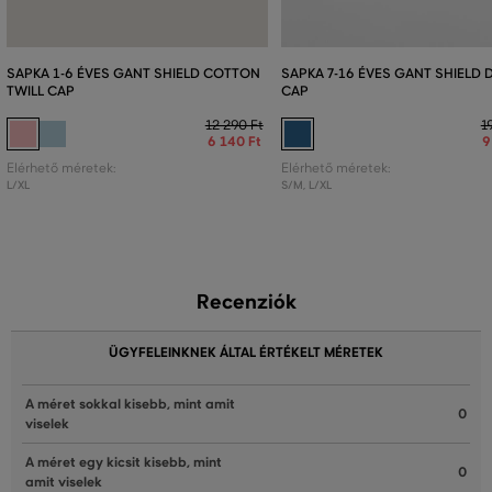
SAPKA 1-6 ÉVES GANT SHIELD COTTON
SAPKA 7-16 ÉVES GANT SHIELD 
TWILL CAP
CAP
12 290 Ft
1
6 140 Ft
9
Elérhető méretek:
Elérhető méretek:
L/XL
S/M
,
L/XL
Recenziók
ÜGYFELEINKNEK ÁLTAL ÉRTÉKELT MÉRETEK
A méret sokkal kisebb, mint amit
0
viselek
A méret egy kicsit kisebb, mint
0
amit viselek