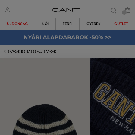
ÚJDONSÁG
NŐI
FÉRFI
GYEREK
OUTLET
NYÁRI ALAPDARABOK -50% >>
SAPKÁK ES BASEBALL SAPKÁK