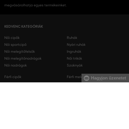
megvásárolhatja egyes termékeinket.
KEDVENC KATEGÓRIÁK
Női cipők
Ruhák
Női sportcipő
Nyári ruhák
Női melegítőfelsők
Ingruhák
Női melegítőnadrágok
Női trikók
Női nadrágok
Szoknyák
Férfi cipők
Férfi melegítőfelsők
Hagyjon üzenetet
Férfi sportcipő
Férfi melegítőnadrágok
Férfi ingek
Férfi pulóverek
Férfi trikók
Férfi nadrágok
Férfi rövidnadrágok
Férfi fehérneműk