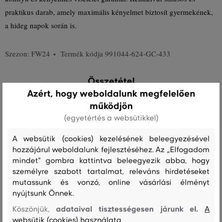
praktikus darab, amely maximális kényelmet biztosít gyermekének,
a hideg napok során is.
Szezon: FW24
Termék kódja
991044-624-GC-433
Összetétel
Azért, hogy weboldalunk megfelelően
működjön
felső anyag
(egyetértés a websütikkel)
GYAPJÚ
POLIAMID
80 %
20 %
A websütik (cookies) kezelésének beleegyezésével
hozzájárul weboldalunk fejlesztéséhez. Az „Elfogadom
mindet" gombra kattintva beleegyezik abba, hogy
személyre szabott tartalmat, releváns hirdetéseket
Kezelési útmutató
mutassunk és vonzó, online vásárlási élményt
nyújtsunk Önnek.
MOSÁS
FEHÉRÍTÉS
SZÁRÍTÁS
VASALÁS
TISZTÍTÁS
adataival tisztességesen járunk el.
Köszönjük,
A
websütik (cookies) használata