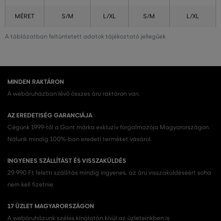
MÉRET
S/M
L/XL
S/M
L/XL
A táblázatban feltüntetett adatok tájékoztató jellegűek
MINDEN RAKTÁRON
A webáruházban lévő összes áru raktáron van.
AZ EREDETISÉG GARANCIÁJA
Cégünk 1999-től a Gant márka exkluzív forgalmazója Magyarországon.
Nálunk mindig 100%-ban eredeti terméket vásárol.
INGYENES SZÁLLÍTÁST ÉS VISSZAKÜLDÉS
29 990 Ft feletti szállítás mindig ingyenes, az áru visszaküldéséért soha
nem kell fizetnie.
17 ÜZLET MAGYARORSZÁGON
A webáruházunk széles kínálatán kívül az üzleteinkben is