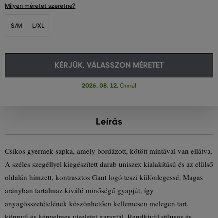
Milyen méretet szeretne?
S/M
L/XL
KÉRJÜK, VÁLASSZON MÉRETET
2026. 08. 12.
Önnél
Leírás
Csíkos gyermek sapka, amely bordázott, kötött mintával van ellátva.
A széles szegéllyel kiegészített darab uniszex kialakítású és az elülső
oldalán hímzett, kontrasztos Gant logó teszi különlegessé. Magas
arányban tartalmaz kiváló minőségű gyapjút, így
anyagösszetételének köszönhetően kellemesen melegen tart,
könnyű és kényelmes viseletet garantál. Rendkívül stílusos és