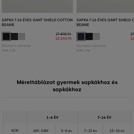
SAPKA 7-16 ÉVES GANT SHIELD COTTON
SAPKA 7-16 ÉVES GANT SHIELD
BEANIE
BEANIE
17 490 Ft
17
12 240 Ft
12
Elérhető méretek:
Elérhető méretek:
S/M
,
L/XL
S/M
,
L/XL
Mérettáblázat gyermek sapkákhoz és
sapkákhoz
1–6 ÉV
7–16 ÉV
KOR
6M–24M
3–6 év
7–12 év
13–16 év