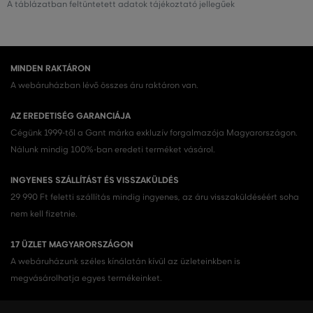
A táblázatban feltüntetett adatok tájékoztató jellegűek
MINDEN RAKTÁRON
A webáruházban lévő összes áru raktáron van.
AZ EREDETISÉG GARANCIÁJA
Cégünk 1999-től a Gant márka exkluzív forgalmazója Magyarországon.
Nálunk mindig 100%-ban eredeti terméket vásárol.
INGYENES SZÁLLÍTÁST ÉS VISSZAKÜLDÉS
29 990 Ft feletti szállítás mindig ingyenes, az áru visszaküldéséért soha
nem kell fizetnie.
17 ÜZLET MAGYARORSZÁGON
A webáruházunk széles kínálatán kívül az üzleteinkben is
megvásárolhatja egyes termékeinket.