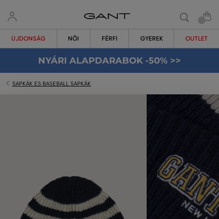
ÚJDONSÁG
NŐI
FÉRFI
GYEREK
OUTLET
NYÁRI ALAPDARABOK -50% >>
SAPKÁK ES BASEBALL SAPKÁK