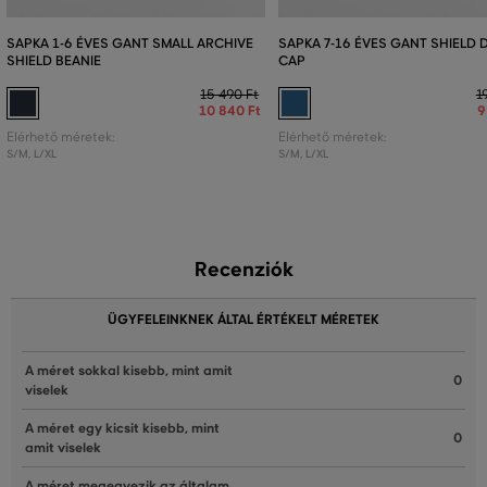
SAPKA 1-6 ÉVES GANT SMALL ARCHIVE
SAPKA 7-16 ÉVES GANT SHIELD 
SHIELD BEANIE
CAP
15 490 Ft
1
10 840 Ft
9
Elérhető méretek:
Elérhető méretek:
S/M
,
L/XL
S/M
,
L/XL
Recenziók
ÜGYFELEINKNEK ÁLTAL ÉRTÉKELT MÉRETEK
A méret sokkal kisebb, mint amit
0
viselek
A méret egy kicsit kisebb, mint
0
amit viselek
A méret megegyezik az általam