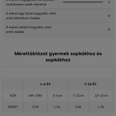
1
szokásosan viselt mérettel
A méret egy kicsit nagyobb, mint
0
amit általában viselek
A méret sokkal nagyobb, mint
0
amit viselek
Mérettáblázat gyermek sapkákhoz és
sapkákhoz
1–6 ÉV
7–16 ÉV
KOR
6M–24M
3–6 év
7–12 év
13–16 év
MÉRET
S/M
L/XL
S/M
L/XL