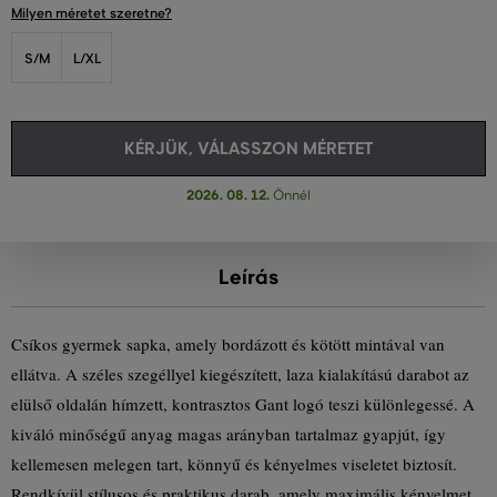
Milyen méretet szeretne?
S/M
L/XL
KÉRJÜK, VÁLASSZON MÉRETET
2026. 08. 12.
Önnél
Leírás
Csíkos gyermek sapka, amely bordázott és kötött mintával van
ellátva. A széles szegéllyel kiegészített, laza kialakítású darabot az
elülső oldalán hímzett, kontrasztos Gant logó teszi különlegessé. A
kiváló minőségű anyag magas arányban tartalmaz gyapjút, így
kellemesen melegen tart, könnyű és kényelmes viseletet biztosít.
Rendkívül stílusos és praktikus darab, amely maximális kényelmet