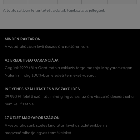
A táblázatban feltüntetett adatok tájékoztató jellegűek
MINDEN RAKTÁRON
A webáruházban lévő összes áru raktáron van.
AZ EREDETISÉG GARANCIÁJA
Cégünk 1999-től a Gant márka exkluzív forgalmazója Magyarországon.
Nálunk mindig 100%-ban eredeti terméket vásárol.
INGYENES SZÁLLÍTÁST ÉS VISSZAKÜLDÉS
29 990 Ft feletti szállítás mindig ingyenes, az áru visszaküldéséért soha
nem kell fizetnie.
17 ÜZLET MAGYARORSZÁGON
A webáruházunk széles kínálatán kívül az üzleteinkben is
megvásárolhatja egyes termékeinket.