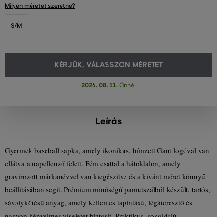
Milyen méretet szeretne?
S/M
KÉRJÜK, VÁLASSZON MÉRETET
2026. 08. 11.
Önnél
Leírás
Gyermek baseball sapka, amely ikonikus, hímzett Gant logóval van
ellátva a napellenző felett. Fém csattal a hátoldalon, amely
gravírozott márkanévvel van kiegészítve és a kívánt méret könnyű
beállításában segít. Prémium minőségű pamutszálból készült, tartós,
sávolykötésű anyag, amely kellemes tapintású, légáteresztő és
nagyon kényelmes viseletet biztosít. Praktikus, sokoldalú