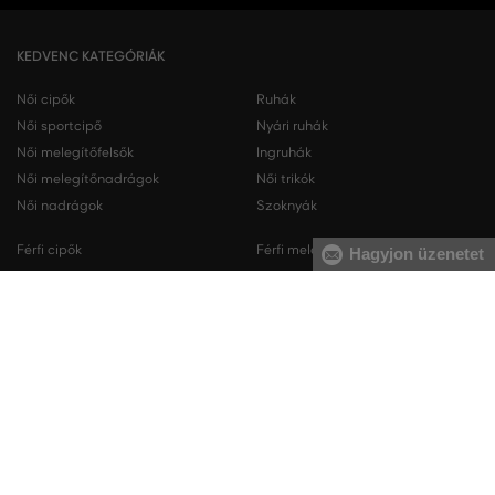
KEDVENC KATEGÓRIÁK
Női cipők
Ruhák
Női sportcipő
Nyári ruhák
Női melegítőfelsők
Ingruhák
Női melegítőnadrágok
Női trikók
Női nadrágok
Szoknyák
Férfi cipők
Férfi melegítőfelsők
Hagyjon üzenetet
Férfi sportcipő
Férfi melegítőnadrágok
Férfi ingek
Férfi pulóverek
Férfi trikók
Férfi nadrágok
Férfi rövidnadrágok
Férfi fehérneműk
KAPCSOLAT