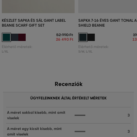
KÉSZLET SAPKA ÉS SÁL GANT LABEL
SAPKA 7-16 ÉVES GANT TONAL 
BEANIE SCARF GIFT SET
SHIELD BEANIE
52 990 Ft
19
26 490 Ft
13
Elérhető méretek:
Elérhető méretek:
L/XL
S/M
,
L/XL
Recenziók
ÜGYFELEINKNEK ÁLTAL ÉRTÉKELT MÉRETEK
A méret sokkal kisebb, mint amit
3
viselek
A méret egy kicsit kisebb, mint
3
amit viselek