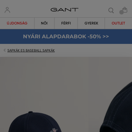
ÚJDONSÁG
NŐI
FÉRFI
GYEREK
OUTLET
NYÁRI ALAPDARABOK -50% >>
SAPKÁK ES BASEBALL SAPKÁK