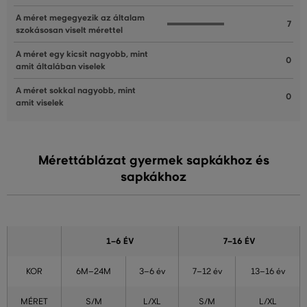
A méret megegyezik az általam
7
szokásosan viselt mérettel
A méret egy kicsit nagyobb, mint
0
amit általában viselek
A méret sokkal nagyobb, mint
0
amit viselek
Mérettáblázat gyermek sapkákhoz és
sapkákhoz
1–6 ÉV
7–16 ÉV
KOR
6M–24M
3–6 év
7–12 év
13–16 év
MÉRET
S/M
L/XL
S/M
L/XL