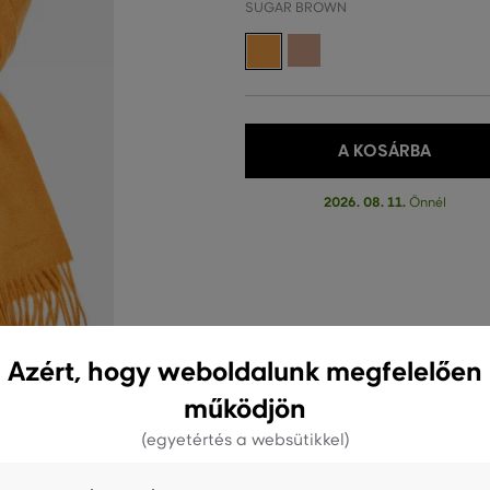
SUGAR BROWN
A KOSÁRBA
2026. 08. 11.
Önnél
Azért, hogy weboldalunk megfelelően
működjön
(egyetértés a websütikkel)