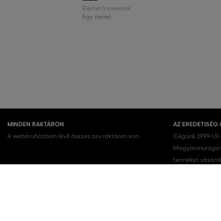
Elérhető méretek:
Egy méret
MINDEN RAKTÁRON
AZ EREDETISÉG
A webáruházban lévő összes áru raktáron van.
Cégünk 1999-től
Magyarországon.
terméket vásárol
KEDVENC KATEGÓRIÁK
Női cipők
Ruhák