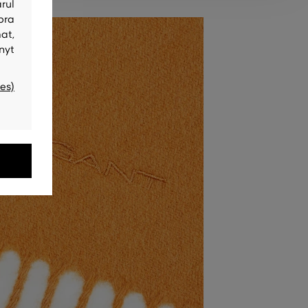
rul
bra
at,
nyt
es)