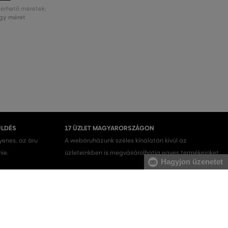
lérhető méretek:
gy méret
ÜLDÉS
17 ÜZLET MAGYARORSZÁGON
gyenes, az áru
A webáruházunk széles kínálatán kívül az
nie.
üzleteinkben is megvásárolhatja egyes termékeinket.
Hagyjon üzenetet
Férfi melegítőfelsők