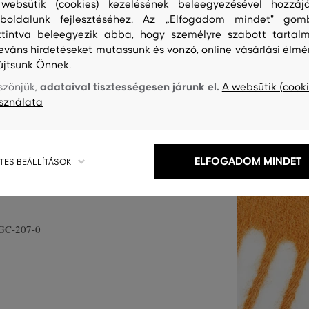
websütik (cookies) kezelésének beleegyezésével hozzájá
boldalunk fejlesztéséhez. Az „Elfogadom mindet" gom
ttintva beleegyezik abba, hogy személyre szabott tartalm
leváns hirdetéseket mutassunk és vonzó, online vásárlási élmé
újtsunk Önnek.
es méretű sima sál. Hímzett
ntával, amely összhangban van a
adataival tisztességesen járunk el.
szönjük,
A websütik (cooki
sználata
ombinálhatóságával. Anyaga
, amely tökéletesen melegen
hoz képest nem szúr. Ízléses
ns stílusának.
ELFOGADOM MINDET
TES BEÁLLÍTÁSOK
GC-207-0