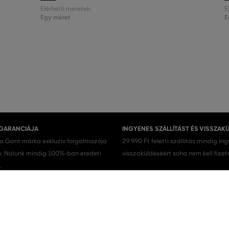
Elérhető méretek:
E
Egy méret
E
 GARANCIÁJA
INGYENES SZÁLLÍTÁST ÉS VISSZAK
 a Gant márka exkluzív forgalmazója
29 990 Ft feletti szállítás mindig in
 Nálunk mindig 100%-ban eredeti
visszaküldéséért soha nem kell fizet
.
Férfi cipők