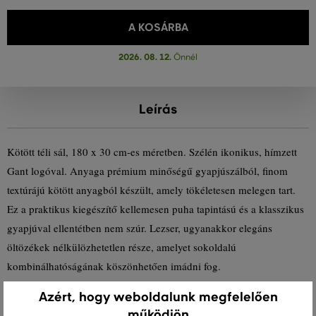
A KOSÁRBA
2026. 08. 12.
Önnél
Leírás
Kötött téli sál, 180 x 30 cm-es méretben. Szélén ikonikus, hímzett
Gant logóval. Anyaga prémium minőségű gyapjúszálból, finom
textúrájú kötött anyagból készült, amely tökéletesen melegen tart.
Ez a praktikus kiegészítő kellemesen puha tapintású és a klasszikus
gyapjúval ellentétben nem szúr. Lezser, ugyanakkor elegáns
öltözékek nélkülözhetetlen része, amelyet sokoldalú
kombinálhatóságának köszönhetően imádni fog.
Azért, hogy weboldalunk megfelelően
Méretek: 180 x 30 cm
működjön