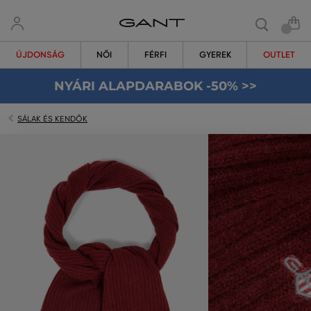
ÚJDONSÁG
NŐI
FÉRFI
GYEREK
OUTLET
NYÁRI ALAPDARABOK -50% >>
SÁLAK ÉS KENDŐK