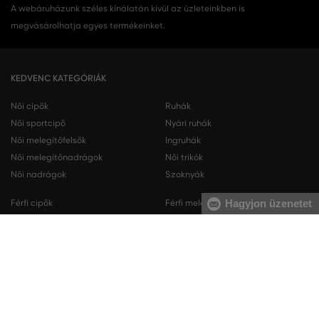
A webáruházunk széles kínálatán kívül az üzleteinkben is
megvásárolhatja egyes termékeinket.
KEDVENC KATEGÓRIÁK
Női cipők
Ruhák
Női sportcipő
Nyári ruhák
Női melegítőfelsők
Ingruhák
Női melegítőnadrágok
Női trikók
Női nadrágok
Szoknyák
Hagyjon üzenetet
Férfi cipők
Férfi melegítőfelsők
Férfi sportcipő
Férfi melegítőnadrágok
Férfi ingek
Férfi pulóverek
Férfi trikók
Férfi nadrágok
Férfi rövidnadrágok
Férfi fehérneműk