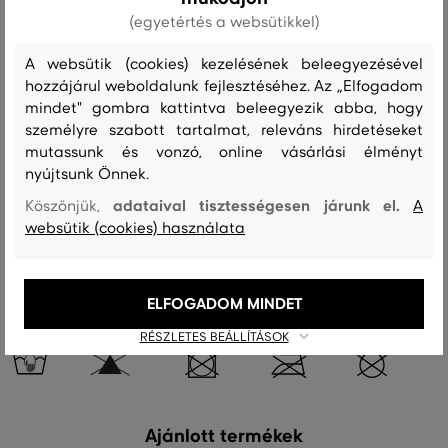
(egyetértés a websütikkel)
Szezon: FW23
Termék kódja
9920205-623-GC-604-0
A websütik (cookies) kezelésének beleegyezésével
Összetétel
hozzájárul weboldalunk fejlesztéséhez. Az „Elfogadom
mindet" gombra kattintva beleegyezik abba, hogy
személyre szabott tartalmat, releváns hirdetéseket
felső anyag
mutassunk és vonzó, online vásárlási élményt
nyújtsunk Önnek.
GYAPJÚ
POLIAMID
80 %
20 %
adataival tisztességesen járunk el.
Köszönjük,
A
websütik (cookies) használata
Kezelési útmutató
ELFOGADOM MINDET
RÉSZLETES BEÁLLÍTÁSOK
MOSÁS
FEHÉRÍTÉS
SZÁRÍTÁS
VASALÁS
TISZTÍTÁS
Ajánlott termékek