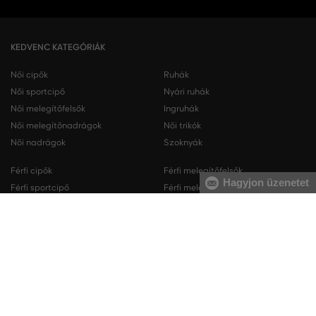
KEDVENC KATEGÓRIÁK
Női cipők
Ruhák
Női sportcipő
Nyári ruhák
Női melegítőfelsők
Ingruhák
Női melegítőnadrágok
Női trikók
Női nadrágok
Szoknyák
Férfi cipők
Férfi melegítőfelsők
Hagyjon üzenetet
Férfi sportcipő
Férfi melegítőnadrágok
Férfi ingek
Férfi pulóverek
Férfi trikók
Férfi nadrágok
Férfi rövidnadrágok
Férfi fehérneműk
KAPCSOLAT