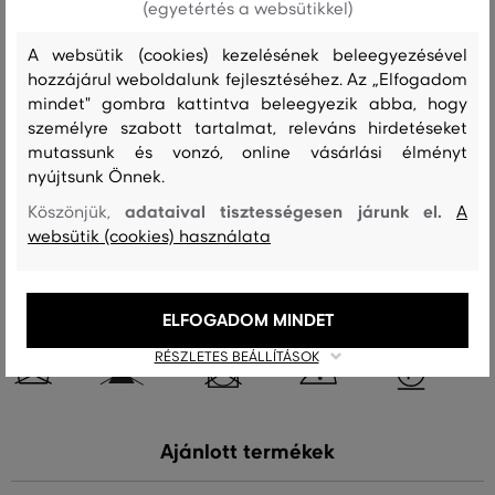
Szezon: FW23
Termék kódja
9920204-623-GC-349-0
(egyetértés a websütikkel)
A websütik (cookies) kezelésének beleegyezésével
Összetétel
hozzájárul weboldalunk fejlesztéséhez. Az „Elfogadom
mindet" gombra kattintva beleegyezik abba, hogy
személyre szabott tartalmat, releváns hirdetéseket
felső anyag
mutassunk és vonzó, online vásárlási élményt
GYAPJÚ
nyújtsunk Önnek.
100 %
adataival tisztességesen járunk el.
Köszönjük,
A
websütik (cookies) használata
Kezelési útmutató
ELFOGADOM MINDET
MOSÁS
FEHÉRÍTÉS
SZÁRÍTÁS
VASALÁS
TISZTÍTÁS
RÉSZLETES BEÁLLÍTÁSOK
Ajánlott termékek