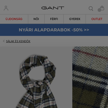
ÚJDONSÁG
NŐI
FÉRFI
GYEREK
OUTLET
NYÁRI ALAPDARABOK -50% >>
SÁLAK ÉS KENDŐK