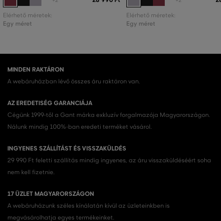
28 990 Ft
2
+2
+2
Elérhető méretek:
Elérhető méretek:
Egy méret
Egy méret
MINDEN RAKTÁRON
A webáruházban lévő összes áru raktáron van.
AZ EREDETISÉG GARANCIÁJA
Cégünk 1999-től a Gant márka exkluzív forgalmazója Magyarországon.
Nálunk mindig 100%-ban eredeti terméket vásárol.
INGYENES SZÁLLÍTÁST ÉS VISSZAKÜLDÉS
29 990 Ft feletti szállítás mindig ingyenes, az áru visszaküldéséért soha
nem kell fizetnie.
17 ÜZLET MAGYARORSZÁGON
A webáruházunk széles kínálatán kívül az üzleteinkben is
megvásárolhatja egyes termékeinket.