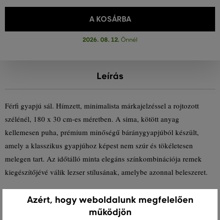
A KOSÁRBA
2026. 08. 12.
Önnél
Leírás
Férfi gyapjú sál. Hímzett, minimalista márkajelzéssel a rojtozott
szélénél, 180 x 30 cm-es méretben. A sima, kötött anyag
kellemesen puha, prémium minőségű báránygyapjúból készült,
amely a klasszikus gyapjúhoz képest nem szúr és tökéletesen
melegen tart. Az időtálló minta elegáns színkombinációja remek
kiegészítőjévé válik lezser stílusának, amelybe azonnal beleszeret.
Méretek: 180 x 30 cm
Azért, hogy weboldalunk megfelelően
működjön