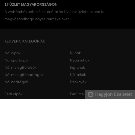
17 ÜZLET MAGYARORSZÁGON
A webáruházunk széles kínálatán kívül az üzleteinkben is
megvásárolhatja egyes termékeinket.
KEDVENC KATEGÓRIÁK
Női cipők
Ruhák
Női sportcipő
Nyári ruhák
Női melegítőfelsők
Ingruhák
Női melegítőnadrágok
Női trikók
Női nadrágok
Szoknyák
Hagyjon üzenetet
Férfi cipők
Férfi melegítőfelsők
Férfi sportcipő
Férfi melegítőnadrágok
Férfi ingek
Férfi pulóverek
Férfi trikók
Férfi nadrágok
Férfi rövidnadrágok
Férfi fehérneműk