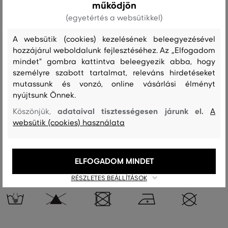
működjön
(egyetértés a websütikkel)
Szezon: FW23
Termék kódja
4920200-623-GC-95-0
A websütik (cookies) kezelésének beleegyezésével
hozzájárul weboldalunk fejlesztéséhez. Az „Elfogadom
Összetétel
mindet" gombra kattintva beleegyezik abba, hogy
személyre szabott tartalmat, releváns hirdetéseket
mutassunk és vonzó, online vásárlási élményt
felső anyag
nyújtsunk Önnek.
MERINO GYAPJÚ
KASMÍR
adataival tisztességesen járunk el.
90 %
Köszönjük,
10 %
A
websütik (cookies) használata
Kezelési útmutató
ELFOGADOM MINDET
RÉSZLETES BEÁLLÍTÁSOK
MOSÁS
FEHÉRÍTÉS
SZÁRÍTÁS
VASALÁS
TISZTÍTÁS