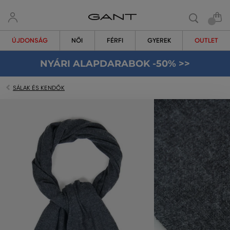
ÚJDONSÁG
NŐI
FÉRFI
GYEREK
OUTLET
NYÁRI ALAPDARABOK -50% >>
SÁLAK ÉS KENDŐK