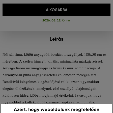
A KOSÁRBA
2026. 08. 12.
Önnél
Leírás
Női sál sima, kötött anyagból, bordázott szegéllyel, 180x50 cm-es
méretben. A szélén hímzett, tonális, minimalista márkajelzéssel.
Anyaga finom merinógyapjú és luxus kasmír kombinációja. A
bársonyosan puha anyagösszetétel kellemesen melegen tart.
Rendkívül kényelmes kiegészítőjévé válik lezser, ugyanakkor
elegáns öltözékének, amelynek első osztályú tulajdonságait
különösen hideg időben fogja majd értékelni. Javasoljuk, hogy
ugyanebből a kollekcióból származó sapkával kombinálja.
Azért, hogy weboldalunk megfelelően
Méretek: 180 x 50 cm