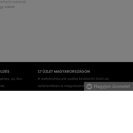
lérhető méretek:
gy méret
ÜLDÉS
17 ÜZLET MAGYARORSZÁGON
gyenes, az áru
A webáruházunk széles kínálatán kívül az
nie.
üzleteinkben is megvásárolhatja egyes termékeinket.
Hagyjon üzenetet
Férfi melegítőfelsők