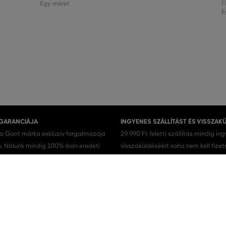
Egy méret
E
E
 GARANCIÁJA
INGYENES SZÁLLÍTÁST ÉS VISSZAK
 a Gant márka exkluzív forgalmazója
29 990 Ft feletti szállítás mindig in
 Nálunk mindig 100%-ban eredeti
visszaküldéséért soha nem kell fizet
.
Férfi cipők