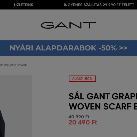
ÜZLETEINK
INGYENES SZÁLLÍTÁS 29 990 FT FELETT
NYÁRI ALAPDARABOK -50% >>
RD WOVEN SCARF
AKCIÓ -50%
SÁL GANT GRA
WOVEN SCARF 
40 990 Ft
20 490 Ft