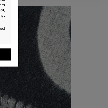
bra
at,
nyt
es)