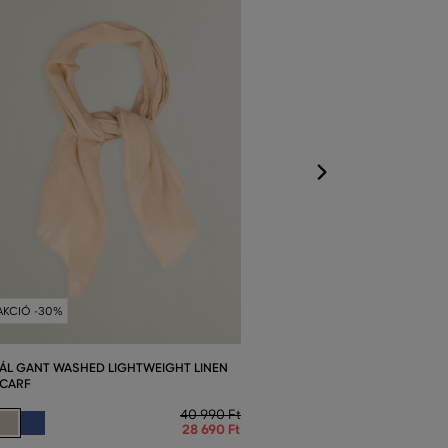
Elérhető méretek
Egy méret
AKCIÓ -30%
ÁL GANT WASHED LIGHTWEIGHT LINEN
CARF
40 990 Ft
28 690 Ft