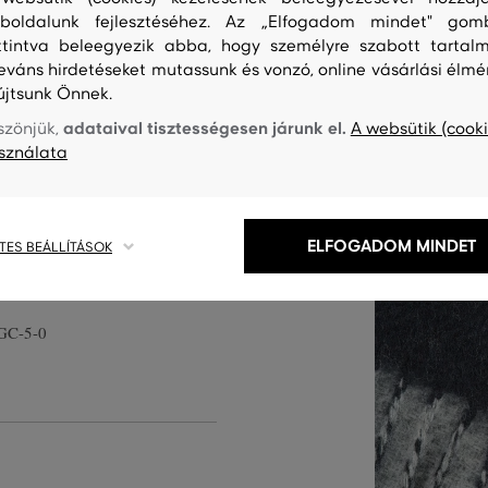
boldalunk fejlesztéséhez. Az „Elfogadom mindet" gom
ttintva beleegyezik abba, hogy személyre szabott tartalm
leváns hirdetéseket mutassunk és vonzó, online vásárlási élmé
újtsunk Önnek.
40 cm-es méretben, rojtozott
adataival tisztességesen járunk el.
szönjük,
A websütik (cooki
i kontrasztot alkot a sál
sználata
émium minőségű gyapjúszálból
elegen tart. Stílusos
gyanakkor elegáns öltözékét.
ELFOGADOM MINDET
TES BEÁLLÍTÁSOK
GC-5-0