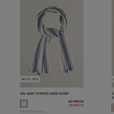
AKCIÓ -30%
SÁL GANT STRIPED LINEN SCARF
S
S
40 990 Ft
28 690 Ft
Elérhető méretek: