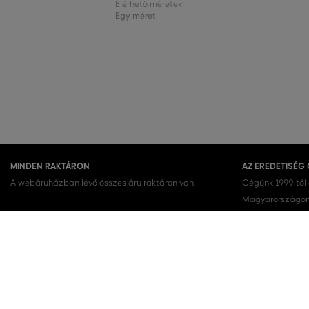
Elérhető méretek:
Egy méret
MINDEN RAKTÁRON
AZ EREDETISÉG
A webáruházban lévő összes áru raktáron van.
Cégünk 1999-től
Magyarországon.
terméket vásárol
KEDVENC KATEGÓRIÁK
Női cipők
Ruhák