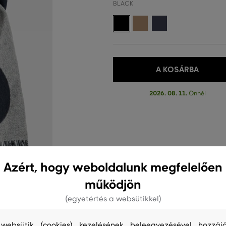
BLACK
A KOSÁRBA
2026. 08. 11.
Önnél
Azért, hogy weboldalunk megfelelően
működjön
(egyetértés a websütikkel)
websütik (cookies) kezelésének beleegyezésével hozzájá