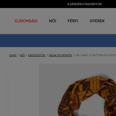
AJÁNDÉKUTALVÁNYOK
ÚJDONSÁG
NŐI
FÉRFI
GYEREK
GANT
NŐI
KIEGÉSZÍTŐK
SÁLAK ÉS KENDŐK
SÁL GANT G PATTERN WOVEN 