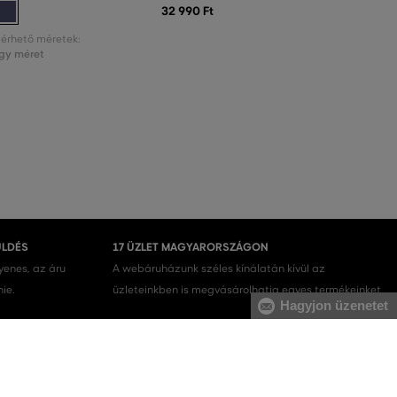
32 990 Ft
lérhető méretek:
gy méret
ÜLDÉS
17 ÜZLET MAGYARORSZÁGON
gyenes, az áru
A webáruházunk széles kínálatán kívül az
nie.
üzleteinkben is megvásárolhatja egyes termékeinket.
Hagyjon üzenetet