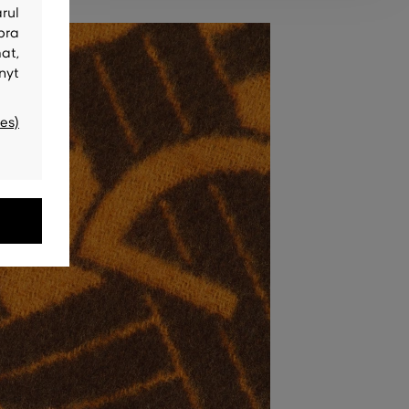
rul
bra
at,
nyt
es)