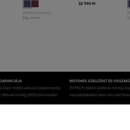
32 990 Ft
Elérhető méretek:
E
Egy méret
E
 GARANCIÁJA
INGYENES SZÁLLÍTÁST ÉS VISSZAK
 a Gant márka exkluzív forgalmazója
29 990 Ft feletti szállítás mindig in
 Nálunk mindig 100%-ban eredeti
visszaküldéséért soha nem kell fizet
.