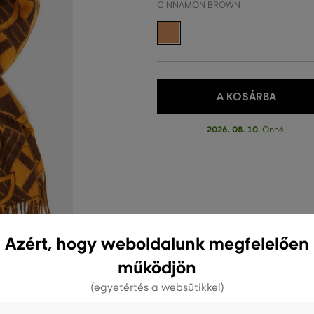
CINNAMON BROWN
A KOSÁRBA
2026. 08. 10.
Önnél
Azért, hogy weboldalunk megfelelően
működjön
(egyetértés a websütikkel)