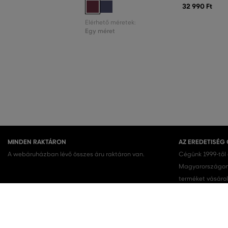
32 990 Ft
Elérhető méretek:
Egy méret
MINDEN RAKTÁRON
AZ EREDETISÉG
A webáruházban lévő összes áru raktáron van.
Cégünk 1999-től
Magyarországon.
terméket vásárol
KEDVENC KATEGÓRIÁK