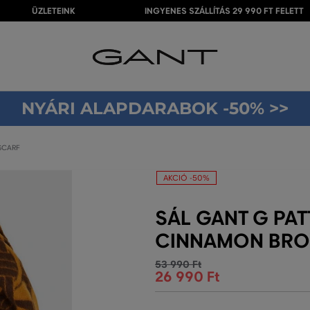
ÜZLETEINK
INGYENES SZÁLLÍTÁS 29 990 FT FELETT
NYÁRI ALAPDARABOK -50% >>
SCARF
AKCIÓ -50%
SÁL GANT G PA
CINNAMON BR
53 990 Ft
26 990 Ft