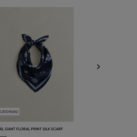
SÁL GANT MONO
Elérhető méretek
Egy méret
ÚJDONSÁG
ÁL GANT FLORAL PRINT SILK SCARF