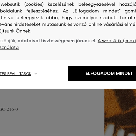
websütik (cookies) kezelésének beleegyezésével hozzájá
boldalunk fejlesztéséhez. Az „Elfogadom mindet" gom
ttintva beleegyezik abba, hogy személyre szabott tartalm
leváns hirdetéseket mutassunk és vonzó, online vásárlási élmé
 amely a márka kezdőbetűjét
újtsunk Önnek.
dez gyönyörű színharmóniában
adataival tisztességesen járunk el.
szönjük,
A websütik (cooki
yag kellemesen puha, prémium
sználata
asszikus gyapjúhoz képest nem
ulajdonságait különösen a
 kiegészítő, amely feldobja
ELFOGADOM MINDET
TES BEÁLLÍTÁSOK
GC-216-0