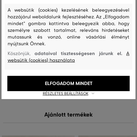
Összetétel
A websütik (cookies) kezelésének beleegyezésével
hozzájárul weboldalunk fejlesztéséhez. Az „Elfogadom
mindet" gombra kattintva beleegyezik abba, hogy
felső anyag
személyre szabott tartalmat, releváns hirdetéseket
GYAPJÚ
mutassunk és vonzó, online vásárlási élményt
100 %
nyújtsunk Önnek.
adataival tisztességesen járunk el.
Köszönjük,
A
websütik (cookies) használata
Kezelési útmutató
ELFOGADOM MINDET
MOSÁS
FEHÉRÍTÉS
SZÁRÍTÁS
VASALÁS
TISZTÍTÁS
RÉSZLETES BEÁLLÍTÁSOK
Ajánlott termékek