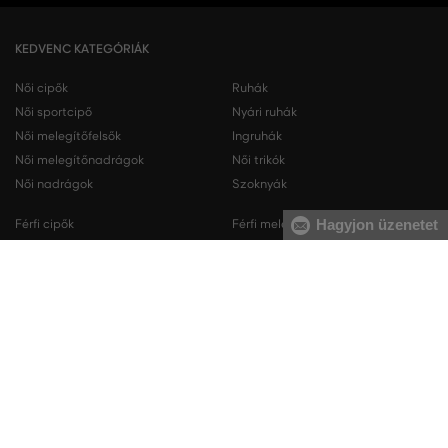
KEDVENC KATEGÓRIÁK
Női cipők
Ruhák
Női sportcipő
Nyári ruhák
Női melegítőfelsők
Ingruhák
Női melegítőnadrágok
Női trikók
Női nadrágok
Szoknyák
Hagyjon üzenetet
Férfi cipők
Férfi melegítőfelsők
Férfi sportcipő
Férfi melegítőnadrágok
Férfi ingek
Férfi pulóverek
Férfi trikók
Férfi nadrágok
Férfi rövidnadrágok
Férfi fehérneműk
KAPCSOLAT
RÓLUNK