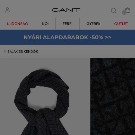
ÚJDONSÁG
NŐI
FÉRFI
GYEREK
OUTLET
NYÁRI ALAPDARABOK -50% >>
SÁLAK ÉS KENDŐK