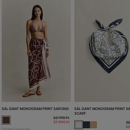
SÁL GANT MONOGRAM PRINT SARONG
SÁL GANT MONOGRAM PRINT SI
SCARF
52 990 Ft
37 090 Ft
32
23
Elérhető méretek: