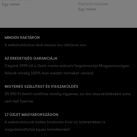
Egy méret
Elérhető méretek:
Egy méret
MINDEN RAKTÁRON
A webáruházban lévő összes áru raktáron van.
AZ EREDETISÉG GARANCIÁJA
Cégünk 1999-től a Gant márka exkluzív forgalmazója Magyarországon.
Nálunk mindig 100%-ban eredeti terméket vásárol.
INGYENES SZÁLLÍTÁST ÉS VISSZAKÜLDÉS
29 990 Ft feletti szállítás mindig ingyenes, az áru visszaküldéséért soha
nem kell fizetnie.
17 ÜZLET MAGYARORSZÁGON
A webáruházunk széles kínálatán kívül az üzleteinkben is
megvásárolhatja egyes termékeinket.