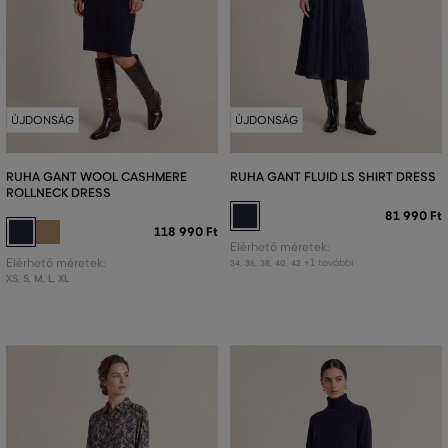
ÚJDONSÁG
ÚJDONSÁG
RUHA GANT WOOL CASHMERE
RUHA GANT FLUID LS SHIRT DRESS
ROLLNECK DRESS
81 990 Ft
118 990 Ft
Elérhető méretek:
Elérhető méretek:
+1 további
34
,
36
,
38
,
40
,
42
XS
,
S
,
M
,
L
,
XL