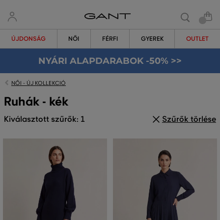
ÚJDONSÁG
NŐI
FÉRFI
GYEREK
OUTLET
NYÁRI ALAPDARABOK -50% >>
NŐI - ÚJ KOLLEKCIÓ
Ruhák - kék
Kiválasztott szűrők: 1
Szűrők törlése