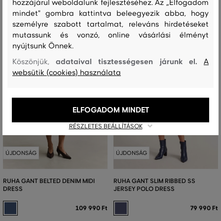
hozzájárul weboldalunk fejlesztéséhez. Az „Elfogadom
mindet" gombra kattintva beleegyezik abba, hogy
személyre szabott tartalmat, releváns hirdetéseket
mutassunk és vonzó, online vásárlási élményt
nyújtsunk Önnek.
adataival tisztességesen járunk el.
Köszönjük,
A
websütik (cookies) használata
ELFOGADOM MINDET
RÉSZLETES BEÁLLÍTÁSOK
ÚJDONSÁG
ÚJDONSÁG
RUHA GANT BELTED DENIM MIDI
RUHA GANT SLIM RIBBED SS
DRESS
JERSEY POLO DRESS
109 990 Ft
79 990 Ft