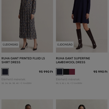
ÚJDONSÁG
ÚJDONSÁG
RUHA GANT PRINTED FLUID LS
RUHA GANT SUPERFINE
SHIRT DRESS
LAMBSWOOL DRESS
95 990 Ft
95 990 Ft
Elérhető méretek:
Elérhető méretek:
+1 további
+1 további
32
,
34
,
36
,
38
,
40
XS
,
S
,
M
,
L
,
XL