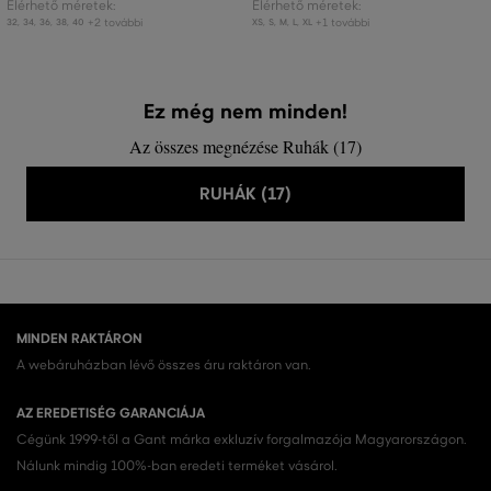
Elérhető méretek:
Elérhető méretek:
+2 további
+1 további
32
,
34
,
36
,
38
,
40
XS
,
S
,
M
,
L
,
XL
Ez még nem minden!
Az összes megnézése Ruhák (17)
RUHÁK (17)
MINDEN RAKTÁRON
A webáruházban lévő összes áru raktáron van.
AZ EREDETISÉG GARANCIÁJA
Cégünk 1999-től a Gant márka exkluzív forgalmazója Magyarországon.
Nálunk mindig 100%-ban eredeti terméket vásárol.