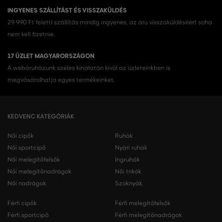
INGYENES SZÁLLÍTÁST ÉS VISSZAKÜLDÉS
29 990 Ft feletti szállítás mindig ingyenes, az áru visszaküldéséért soha
nem kell fizetnie.
17 ÜZLET MAGYARORSZÁGON
A webáruházunk széles kínálatán kívül az üzleteinkben is
megvásárolhatja egyes termékeinket.
KEDVENC KATEGÓRIÁK
Női cipők
Ruhák
Női sportcipő
Nyári ruhák
Női melegítőfelsők
Ingruhák
Női melegítőnadrágok
Női trikók
Női nadrágok
Szoknyák
Férfi cipők
Férfi melegítőfelsők
Férfi sportcipő
Férfi melegítőnadrágok