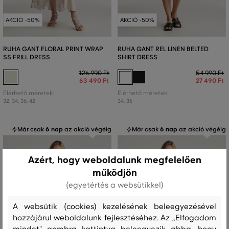
AKCIÓ -50%
AKCIÓ -50%
RUHA GANT FLORAL PRINT WRAP
RUHA GANT REL LINEN BELTED
SS FRILL DRESS
SHIRT DRESS
126 990 Ft
54 990 Ft
63 490 Ft
27 490 Ft
Elérhető méretek:
Elérhető méretek:
32
,
34
,
36
,
42
34
,
36
Már csak
6 nap
az akció végéig
Már csak
6 nap
az akció végéig
Azért, hogy weboldalunk megfelelően
működjön
(egyetértés a websütikkel)
A websütik (cookies) kezelésének beleegyezésével
hozzájárul weboldalunk fejlesztéséhez. Az „Elfogadom
mindet" gombra kattintva beleegyezik abba, hogy