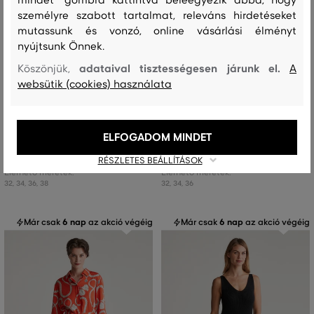
személyre szabott tartalmat, releváns hirdetéseket
mutassunk és vonzó, online vásárlási élményt
nyújtsunk Önnek.
adataival tisztességesen járunk el.
Köszönjük,
A
AKCIÓ -50%
AKCIÓ -50%
websütik (cookies) használata
RUHA GANT REG LINEN STRIPED
RUHA GANT REG LINEN SS SHIRT
SHIRT DRESS
DRESS
ELFOGADOM MINDET
91 990 Ft
87 990 Ft
45 990 Ft
43 990 Ft
RÉSZLETES BEÁLLÍTÁSOK
Elérhető méretek:
Elérhető méretek:
32
,
34
,
36
,
38
32
,
34
,
36
Már csak
6 nap
az akció végéig
Már csak
6 nap
az akció végéig