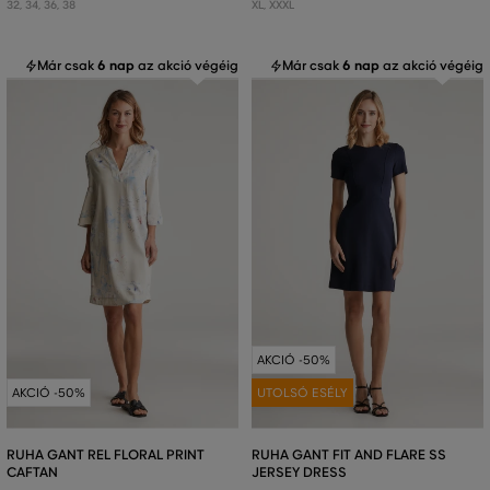
32
,
34
,
36
,
38
XL
,
XXXL
Már csak
6 nap
az akció végéig
Már csak
6 nap
az akció végéig
AKCIÓ -50%
AKCIÓ -50%
UTOLSÓ ESÉLY
RUHA GANT REL FLORAL PRINT
RUHA GANT FIT AND FLARE SS
CAFTAN
JERSEY DRESS