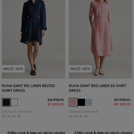
AKCIÓ -50%
AKCIÓ -50%
RUHA GANT REL LINEN BELTED
RUHA GANT REG LINEN SS SHIRT
SHIRT DRESS
DRESS
54 990 Ft
87 990 Ft
27 490 Ft
43 990 Ft
Elérhető méretek:
Elérhető méretek:
32
,
34
,
36
,
38
32
,
34
,
36
,
38
Már csak
6 nap
az akció végéig
Már csak
6 nap
az akció végéig