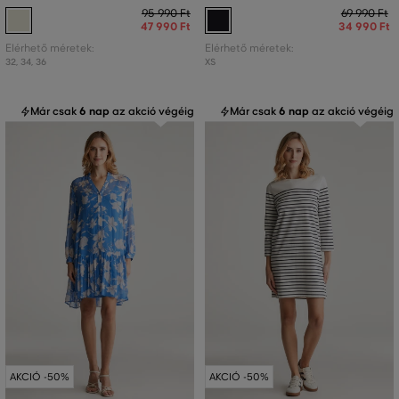
95 990 Ft
69 990 Ft
47 990 Ft
34 990 Ft
Elérhető méretek:
Elérhető méretek:
32
,
34
,
36
XS
Már csak
6 nap
az akció végéig
Már csak
6 nap
az akció végéig
AKCIÓ -50%
AKCIÓ -50%