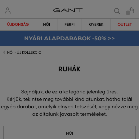
ÚJDONSÁG
NŐI
FÉRFI
GYEREK
OUTLET
NYÁRI ALAPDARABOK -50% >>
NŐI - ÚJ KOLLEKCIÓ
RUHÁK
Sajnáljuk, de ez a kategória jelenleg üres.
Kérjük, tekintse meg további kínálatunkat, hátha talál
egyéb darabot, amelyik elnyeri tetszését, vagy nézze meg
az általunk javasolt termékeket.
NŐI