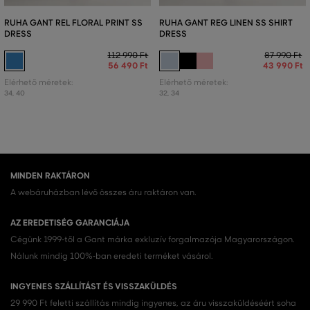
RUHA GANT REL FLORAL PRINT SS
RUHA GANT REG LINEN SS SHIRT
DRESS
DRESS
112 990 Ft
87 990 Ft
56 490 Ft
43 990 Ft
Elérhető méretek:
Elérhető méretek:
34
,
40
32
,
34
MINDEN RAKTÁRON
A webáruházban lévő összes áru raktáron van.
AZ EREDETISÉG GARANCIÁJA
Cégünk 1999-től a Gant márka exkluzív forgalmazója Magyarországon.
Nálunk mindig 100%-ban eredeti terméket vásárol.
INGYENES SZÁLLÍTÁST ÉS VISSZAKÜLDÉS
29 990 Ft feletti szállítás mindig ingyenes, az áru visszaküldéséért soha