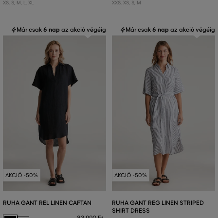
XS
,
S
,
M
,
L
,
XL
XXS
,
XS
,
S
,
M
Már csak
6 nap
az akció végéig
Már csak
6 nap
az akció végéig
AKCIÓ -50%
AKCIÓ -50%
RUHA GANT REL LINEN CAFTAN
RUHA GANT REG LINEN STRIPED
SHIRT DRESS
83 990 Ft