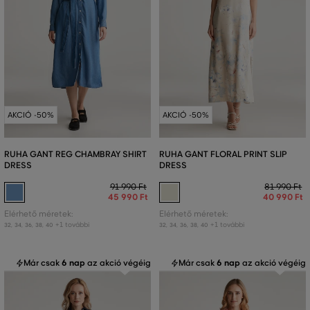
AKCIÓ -50%
AKCIÓ -50%
RUHA GANT REG CHAMBRAY SHIRT
RUHA GANT FLORAL PRINT SLIP
DRESS
DRESS
91 990 Ft
81 990 Ft
45 990 Ft
40 990 Ft
Elérhető méretek:
Elérhető méretek:
+1 további
+1 további
32
,
34
,
36
,
38
,
40
32
,
34
,
36
,
38
,
40
Már csak
6 nap
az akció végéig
Már csak
6 nap
az akció végéig