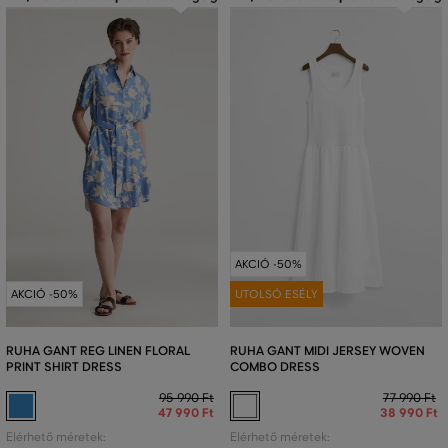
AKCIÓ -50%
AKCIÓ -50%
UTOLSÓ ESÉLY
RUHA GANT REG LINEN FLORAL
RUHA GANT MIDI JERSEY WOVEN
PRINT SHIRT DRESS
COMBO DRESS
95 990 Ft
77 990 Ft
47 990 Ft
38 990 Ft
Elérhető méretek:
Elérhető méretek: