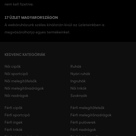
nem kell fizetnie.
17 ÜZLET MAGYARORSZÁGON
A webáruházunk széles kínálatán kívül az üzleteinkben is
megvásárolhatja egyes termékeinket.
KEDVENC KATEGÓRIÁK
Női cipők
Ruhák
Női sportcipő
Nyári ruhák
Női melegítőfelsők
Ingruhák
Női melegítőnadrágok
Női trikók
Női nadrágok
Szoknyák
Férfi cipők
Férfi melegítőfelsők
Férfi sportcipő
Férfi melegítőnadrágok
Férfi ingek
Férfi pulóverek
Férfi trikók
Férfi nadrágok