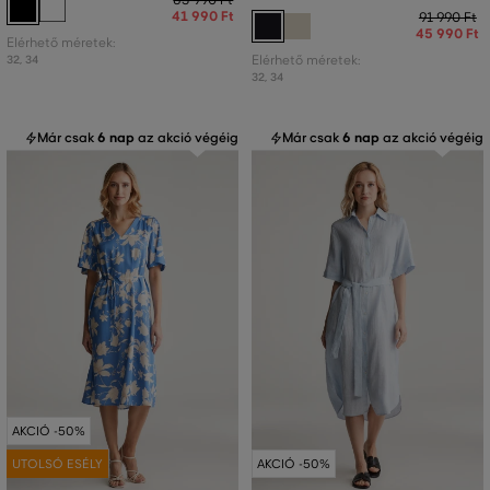
41 990 Ft
91 990 Ft
45 990 Ft
Elérhető méretek:
32
,
34
Elérhető méretek:
32
,
34
Már csak
6 nap
az akció végéig
Már csak
6 nap
az akció végéig
AKCIÓ -50%
UTOLSÓ ESÉLY
AKCIÓ -50%