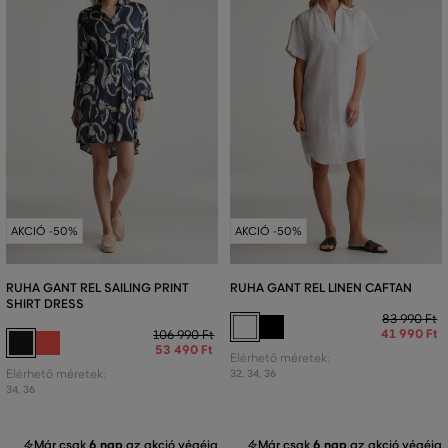
AKCIÓ -50%
AKCIÓ -50%
RUHA GANT REL SAILING PRINT
RUHA GANT REL LINEN CAFTAN
SHIRT DRESS
83 990 Ft
41 990 Ft
106 990 Ft
53 490 Ft
Elérhető méretek:
Elérhető méretek:
32
,
34
,
36
34
,
36
Már csak
6 nap
az akció végéig
Már csak
6 nap
az akció végéig