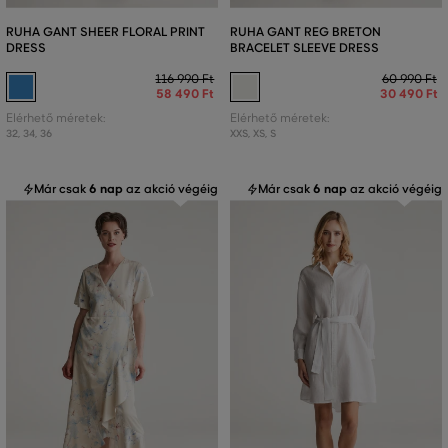
RUHA GANT SHEER FLORAL PRINT
RUHA GANT REG BRETON
DRESS
BRACELET SLEEVE DRESS
116 990 Ft
60 990 Ft
58 490 Ft
30 490 Ft
Elérhető méretek:
Elérhető méretek:
32
,
34
,
36
XXS
,
XS
,
S
Már csak
6 nap
az akció végéig
Már csak
6 nap
az akció végéig