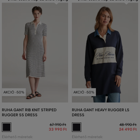
AKCIÓ -50%
AKCIÓ -50%
RUHA GANT RIB KNIT STRIPED
RUHA GANT HEAVY RUGGER LS
RUGGER SS DRESS
DRESS
67 990 Ft
48 990 Ft
33 990 Ft
24 490 Ft
Elérhető méretek:
Elérhető méretek: