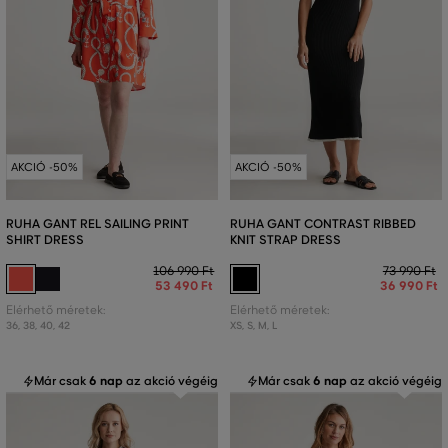
AKCIÓ -50%
AKCIÓ -50%
RUHA GANT REL SAILING PRINT
RUHA GANT CONTRAST RIBBED
SHIRT DRESS
KNIT STRAP DRESS
106 990 Ft
73 990 Ft
53 490 Ft
36 990 Ft
Elérhető méretek:
Elérhető méretek:
36
,
38
,
40
,
42
XS
,
S
,
M
,
L
Már csak
6 nap
az akció végéig
Már csak
6 nap
az akció végéig