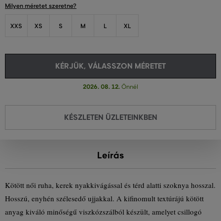
Milyen méretet szeretne?
XXS
XS
S
M
L
XL
KÉRJÜK, VÁLASSZON MÉRETET
2026. 08. 12.
Önnél
KÉSZLETEN ÜZLETEINKBEN
Leírás
Kötött női ruha, kerek nyakkivágással és térd alatti szoknya hosszal.
Hosszú, enyhén szélesedő ujjakkal. A kifinomult textúrájú kötött
anyag kiváló minőségű viszkózszálból készült, amelyet csillogó