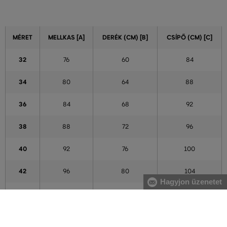
MÉRET
MELLKAS [A]
DERÉK (CM) [B]
CSÍPŐ (CM) [C]
32
76
60
84
34
80
64
88
36
84
68
92
38
88
72
96
40
92
76
100
42
96
80
104
Hagyjon üzenetet
44
100
84
108
46
104
88
112