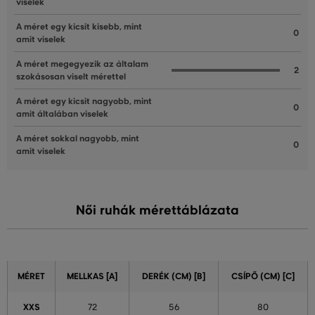
viselek
A méret egy kicsit kisebb, mint
0
amit viselek
A méret megegyezik az általam
2
szokásosan viselt mérettel
A méret egy kicsit nagyobb, mint
0
amit általában viselek
A méret sokkal nagyobb, mint
0
amit viselek
Női ruhák mérettáblázata
MÉRET
MELLKAS [A]
DERÉK (CM) [B]
CSÍPŐ (CM) [C]
XXS
72
56
80