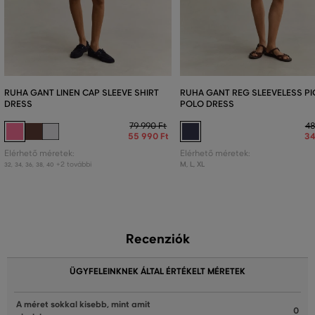
RUHA GANT LINEN CAP SLEEVE SHIRT
RUHA GANT REG SLEEVELESS P
DRESS
POLO DRESS
79 990 Ft
48
55 990 Ft
34
Elérhető méretek:
Elérhető méretek:
+2 további
M
,
L
,
XL
32
,
34
,
36
,
38
,
40
Recenziók
ÜGYFELEINKNEK ÁLTAL ÉRTÉKELT MÉRETEK
A méret sokkal kisebb, mint amit
0