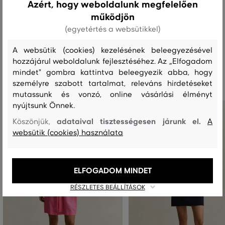
Azért, hogy weboldalunk megfelelően
működjön
MOSÁS
FEHÉRÍTÉS
SZÁRÍTÁS
VASALÁS
TISZTÍTÁS
(egyetértés a websütikkel)
A websütik (cookies) kezelésének beleegyezésével
hozzájárul weboldalunk fejlesztéséhez. Az „Elfogadom
Ajánlott termékek
mindet" gombra kattintva beleegyezik abba, hogy
személyre szabott tartalmat, releváns hirdetéseket
mutassunk és vonzó, online vásárlási élményt
nyújtsunk Önnek.
adataival tisztességesen járunk el.
Köszönjük,
A
websütik (cookies) használata
ELFOGADOM MINDET
RÉSZLETES BEÁLLÍTÁSOK