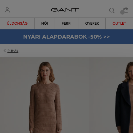
ÚJDONSÁG
NŐI
FÉRFI
GYEREK
OUTLET
NYÁRI ALAPDARABOK -50% >>
RUHÁK