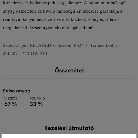
kivitelezés és kellemes puhaság jellemez. A prémium minőségű
anyag összetétele és kiváló minőségű kivitelezése garantálja a
rendkívül kényelmes érzést viselés közben. Előnyös, stílusos
megjelenésű, lezser, ugyanakkor elegáns darab.
Szabás/Típus
RELAXED
Szezon: PS24
Termék kódja
4502071-723-GW-210
Összetétel
felső anyag
VISZKÓZ
POLIAMID
67 %
33 %
Kezelési útmutató