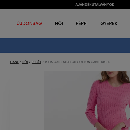
AJÁNDÉKUTALVÁNYOK
ÚJDONSÁG
NŐI
FÉRFI
GYEREK
GANT
NŐI
RUHÁK
RUHA GANT STRETCH COTTON CABLE DRESS