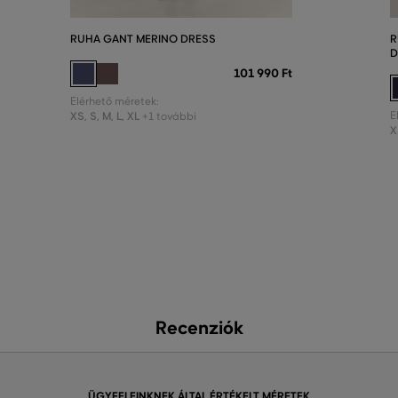
RUHA GANT MERINO DRESS
R
D
101 990 Ft
Elérhető méretek:
XS
,
S
,
M
,
L
,
XL
E
+1 további
X
Recenziók
ÜGYFELEINKNEK ÁLTAL ÉRTÉKELT MÉRETEK