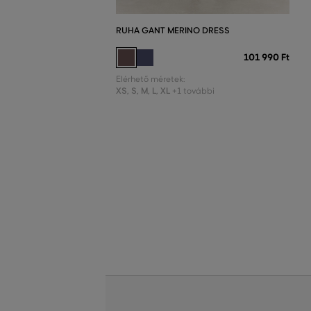
RUHA GANT MERINO DRESS
101 990 Ft
Elérhető méretek:
XS
,
S
,
M
,
L
,
XL
+1 további