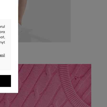
rul
bra
at,
nyt
es)