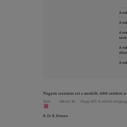
A mé
A mé
A mé
szok
A mé
álta
A mé
Nagyon szeretem ezt a modellt, több színben 
Szín
Méret: M
Hogy áll?: A méret megegy
B. Dr B. Emese