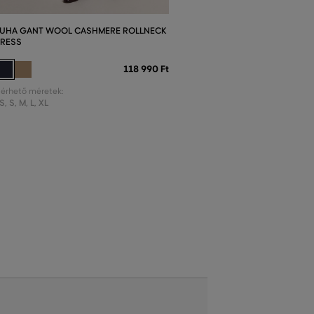
UHA GANT WOOL CASHMERE ROLLNECK
RESS
118 990 Ft
lérhető méretek:
S
,
S
,
M
,
L
,
XL