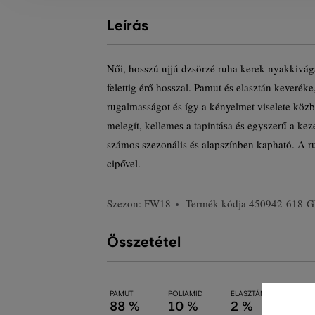
Leírás
Női, hosszú ujjú dzsörzé ruha kerek nyakkivágás
felettig érő hosszal. Pamut és elasztán keveréke,
rugalmasságot és így a kényelmet viselete közb
melegít, kellemes a tapintása és egyszerű a keze
számos szezonális és alapszínben kapható. A ru
cipővel.
Szezon: FW18
Termék kódja
450942-618-
Összetétel
PAMUT
POLIAMID
ELASZTÁN
88 %
10 %
2 %