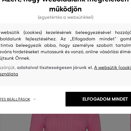
működjön
(egyetértés a websütikkel)
websütik (cookies) kezelésének beleegyezésével hozzájá
S
TISZTÍTÁS
boldalunk fejlesztéséhez. Az „Elfogadom mindet" gom
ttintva beleegyezik abba, hogy személyre szabott tartalm
leváns hirdetéseket mutassunk és vonzó, online vásárlási élmé
újtsunk Önnek.
adataival tisztességesen járunk el.
szönjük,
A websütik (cooki
sználata
ELFOGADOM MINDET
TES BEÁLLÍTÁSOK