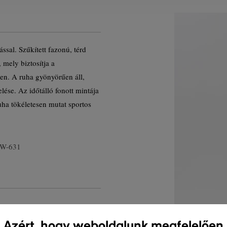
sal. Szűkített fazonú, térd
 mely biztosítja a
en. A ruha gyönyörűen áll,
lése. Az időtálló fonott mintája
ha tökéletesen mutat sportos
GW-631
Azért, hogy weboldalunk megfelelően