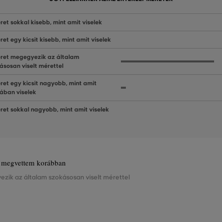
ret sokkal kisebb, mint amit viselek
ret egy kicsit kisebb, mint amit viselek
ret megegyezik az általam
ásosan viselt mérettel
ret egy kicsit nagyobb, mint amit
lában viselek
ret sokkal nagyobb, mint amit viselek
is megvettem korábban
ezik az általam szokásosan viselt mérettel