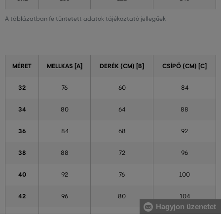
A táblázatban feltüntetett adatok tájékoztató jellegűek
MÉRET
MELLKAS [A]
DERÉK (CM) [B]
CSÍPŐ (CM) [C]
32
76
60
84
34
80
64
88
36
84
68
92
38
88
72
96
40
92
76
100
42
96
80
104
Hagyjon üzenetet
44
100
84
108