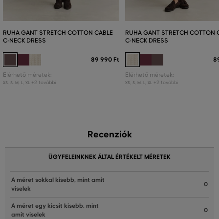
RUHA GANT STRETCH COTTON CABLE
RUHA GANT STRETCH COTTON 
C-NECK DRESS
C-NECK DRESS
89 990 Ft
8
Elérhető méretek:
Elérhető méretek:
+2 további
+2 további
XS
,
S
,
M
,
L
,
XL
XS
,
S
,
M
,
L
,
XL
Recenziók
ÜGYFELEINKNEK ÁLTAL ÉRTÉKELT MÉRETEK
A méret sokkal kisebb, mint amit
0
viselek
A méret egy kicsit kisebb, mint
0
amit viselek