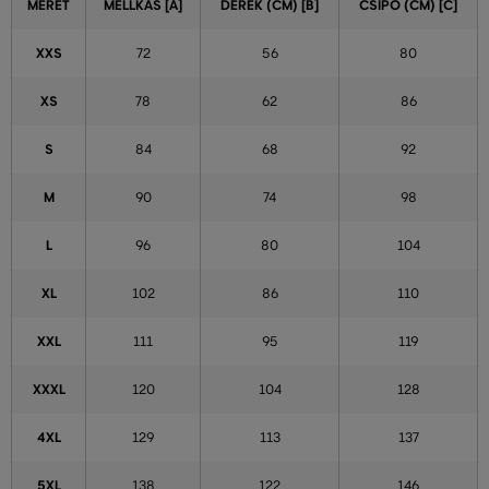
MÉRET
MELLKAS [A]
DERÉK (CM) [B]
CSÍPŐ (CM) [C]
XXS
72
56
80
XS
78
62
86
S
84
68
92
M
90
74
98
L
96
80
104
XL
102
86
110
XXL
111
95
119
XXXL
120
104
128
4XL
129
113
137
5XL
138
122
146