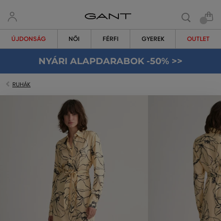
ÚJDONSÁG
NŐI
FÉRFI
GYEREK
OUTLET
NYÁRI ALAPDARABOK -50% >>
RUHÁK