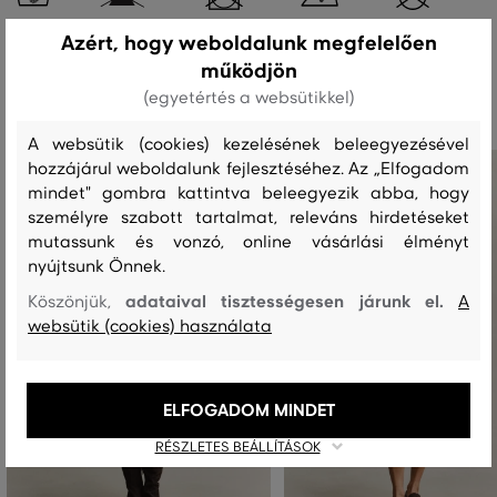
Azért, hogy weboldalunk megfelelően
működjön
Ajánlott termékek
(egyetértés a websütikkel)
A websütik (cookies) kezelésének beleegyezésével
hozzájárul weboldalunk fejlesztéséhez. Az „Elfogadom
mindet" gombra kattintva beleegyezik abba, hogy
személyre szabott tartalmat, releváns hirdetéseket
mutassunk és vonzó, online vásárlási élményt
nyújtsunk Önnek.
adataival tisztességesen járunk el.
Köszönjük,
A
websütik (cookies) használata
ELFOGADOM MINDET
RÉSZLETES BEÁLLÍTÁSOK