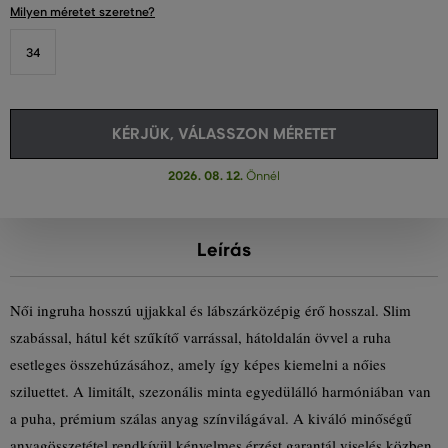
Milyen méretet szeretne?
34
KÉRJÜK, VÁLASSZON MÉRETET
2026. 08. 12.
Önnél
Leírás
Női ingruha hosszú ujjakkal és lábszárközépig érő hosszal. Slim
szabással, hátul két szűkítő varrással, hátoldalán övvel a ruha
esetleges összehúzásához, amely így képes kiemelni a nőies
sziluettet. A limitált, szezonális minta egyedülálló harmóniában van
a puha, prémium szálas anyag színvilágával. A kiváló minőségű
anyagösszetétel rendkívül kényelmes érzést garantál viselés közben.