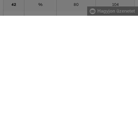
42
96
80
104
Hagyjon üzenetet
44
100
84
108
46
104
88
112
48
108
92
116
50
112
96
120
52
116
100
124
54
122
106
130
56
128
112
136
A táblázatban feltüntetett adatok tájékoztató jellegűek