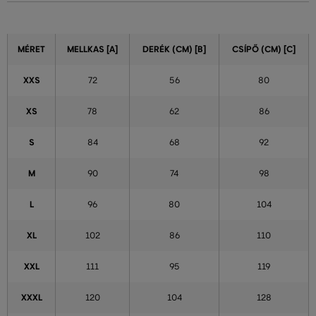
MÉRET
MELLKAS [A]
DERÉK (CM) [B]
CSÍPŐ (CM) [C]
XXS
72
56
80
XS
78
62
86
S
84
68
92
M
90
74
98
L
96
80
104
XL
102
86
110
XXL
111
95
119
XXXL
120
104
128