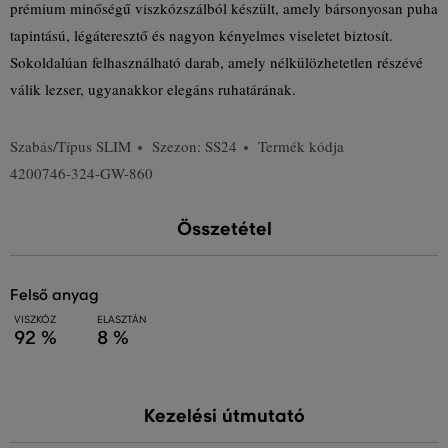
prémium minőségű viszkózszálból készült, amely bársonyosan puha
tapintású, légáteresztő és nagyon kényelmes viseletet biztosít.
Sokoldalúan felhasználható darab, amely nélkülözhetetlen részévé
válik lezser, ugyanakkor elegáns ruhatárának.
Szabás/Típus
SLIM
Szezon: SS24
Termék kódja
4200746-324-GW-860
Összetétel
felső anyag
VISZKÓZ
ELASZTÁN
92 %
8 %
Kezelési útmutató