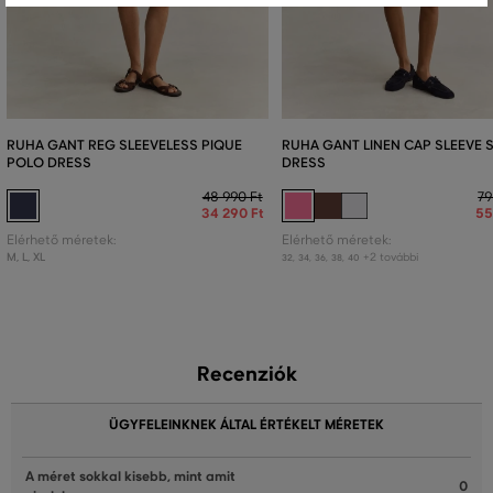
RUHA GANT REG SLEEVELESS PIQUE
RUHA GANT LINEN CAP SLEEVE 
POLO DRESS
DRESS
48 990 Ft
79
34 290 Ft
55
Elérhető méretek:
Elérhető méretek:
M
,
L
,
XL
+2 további
32
,
34
,
36
,
38
,
40
Recenziók
ÜGYFELEINKNEK ÁLTAL ÉRTÉKELT MÉRETEK
A méret sokkal kisebb, mint amit
0