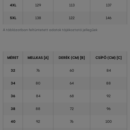
4XL
129
113
137
5XL
138
122
146
A táblázatban feltüntetett adatok tájékoztató jellegűek
MÉRET
MELLKAS [A]
DERÉK (CM) [B]
CSÍPŐ (CM) [C]
32
76
60
84
34
80
64
88
36
84
68
92
38
88
72
96
40
92
76
100