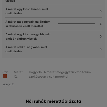
viselek
A méret egy kicsit kisebb, mint
0
amit viselek
A méret megegyezik az általam
1
szokásosan viselt mérettel
A méret egy kicsit nagyobb, mint
0
amit általában viselek
A méret sokkal nagyobb, mint
0
amit viselek
Szín
Méret:
Hogy áll?: A méret megegyezik az általam
XL
szokásosan viselt mérettel
Varga T.
Női ruhák mérettáblázata