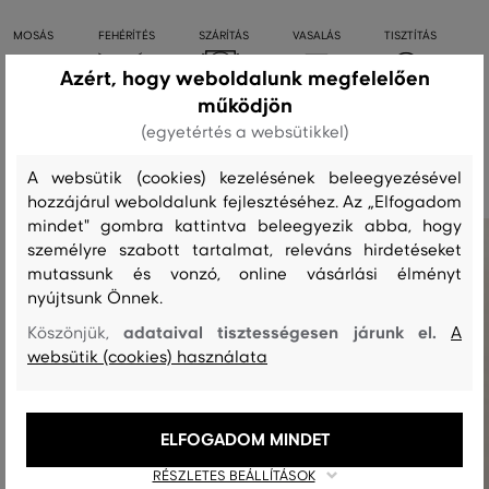
MOSÁS
FEHÉRÍTÉS
SZÁRÍTÁS
VASALÁS
TISZTÍTÁS
Azért, hogy weboldalunk megfelelően
működjön
(egyetértés a websütikkel)
Ajánlott termékek
A websütik (cookies) kezelésének beleegyezésével
hozzájárul weboldalunk fejlesztéséhez. Az „Elfogadom
mindet" gombra kattintva beleegyezik abba, hogy
személyre szabott tartalmat, releváns hirdetéseket
mutassunk és vonzó, online vásárlási élményt
nyújtsunk Önnek.
adataival tisztességesen járunk el.
Köszönjük,
A
websütik (cookies) használata
ELFOGADOM MINDET
RÉSZLETES BEÁLLÍTÁSOK