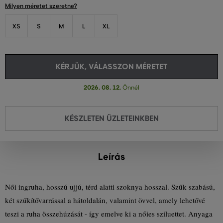
Milyen méretet szeretne?
XS
S
M
L
XL
KÉRJÜK, VÁLASSZON MÉRETET
2026. 08. 12.
Önnél
KÉSZLETEN ÜZLETEINKBEN
Leírás
Női ingruha, hosszú ujjú, térd alatti szoknya hosszal. Szűk szabású,
két szűkítővarrással a hátoldalán, valamint övvel, amely lehetővé
teszi a ruha összehúzását - így emelve ki a nőies sziluettet. Anyaga