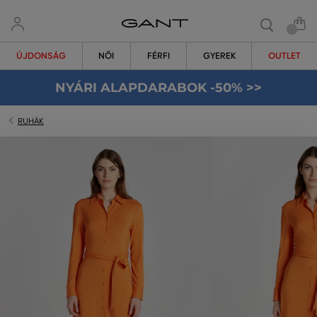
ÚJDONSÁG
NŐI
FÉRFI
GYEREK
OUTLET
NYÁRI ALAPDARABOK -50% >>
RUHÁK