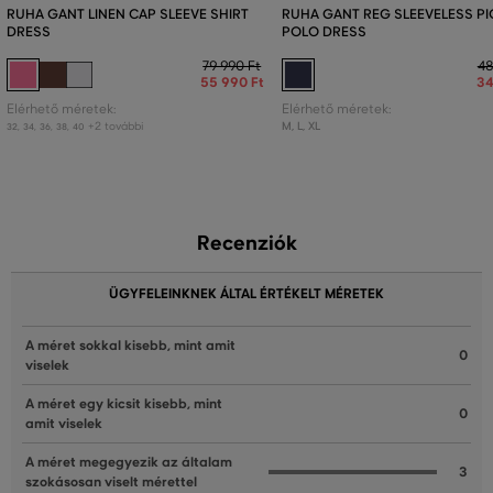
RUHA GANT LINEN CAP SLEEVE SHIRT
RUHA GANT REG SLEEVELESS P
DRESS
POLO DRESS
79 990 Ft
48
55 990 Ft
34
Elérhető méretek:
Elérhető méretek:
+2 további
M
,
L
,
XL
32
,
34
,
36
,
38
,
40
Recenziók
ÜGYFELEINKNEK ÁLTAL ÉRTÉKELT MÉRETEK
A méret sokkal kisebb, mint amit
0
viselek
A méret egy kicsit kisebb, mint
0
amit viselek
A méret megegyezik az általam
3
szokásosan viselt mérettel