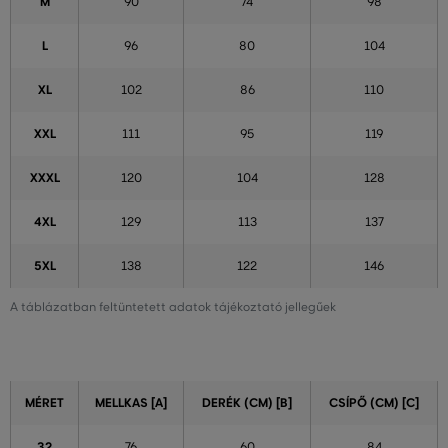
M
90
74
98
L
96
80
104
XL
102
86
110
XXL
111
95
119
XXXL
120
104
128
4XL
129
113
137
5XL
138
122
146
A táblázatban feltüntetett adatok tájékoztató jellegűek
MÉRET
MELLKAS [A]
DERÉK (CM) [B]
CSÍPŐ (CM) [C]
32
76
60
84