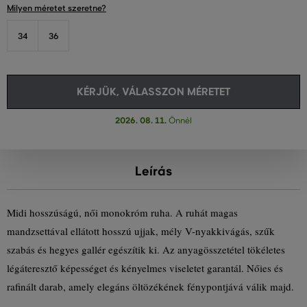
Milyen méretet szeretne?
34
36
KÉRJÜK, VÁLASSZON MÉRETET
2026. 08. 11.
Önnél
Leírás
Midi hosszúságú, női monokróm ruha. A ruhát magas
mandzsettával ellátott hosszú ujjak, mély V-nyakkivágás, szűk
szabás és hegyes gallér egészítik ki. Az anyagösszetétel tökéletes
légáteresztő képességet és kényelmes viseletet garantál. Nőies és
rafinált darab, amely elegáns öltözékének fénypontjává válik majd.