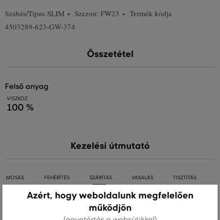
Szabás/Típus
SLIM
Szezon: FW23
Termék kódja
4503289-623-GW-374
Összetétel
felső anyag
VISZKÓZ
100 %
Kezelési útmutató
MOSÁS
FEHÉRÍTÉS
SZÁRÍTÁS
VASALÁS
TISZTÍTÁS
Azért, hogy weboldalunk megfelelően
működjön
(egyetértés a websütikkel)