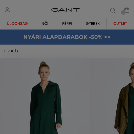
ÚJDONSÁG
NŐI
FÉRFI
GYEREK
OUTLET
NYÁRI ALAPDARABOK -50% >>
RUHÁK