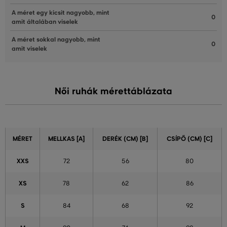
A méret egy kicsit nagyobb, mint
0
amit általában viselek
A méret sokkal nagyobb, mint
0
amit viselek
Női ruhák mérettáblázata
MÉRET
MELLKAS [A]
DERÉK (CM) [B]
CSÍPŐ (CM) [C]
XXS
72
56
80
XS
78
62
86
S
84
68
92