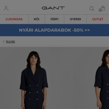
ÚJDONSÁG
NŐI
FÉRFI
GYEREK
OUTLET
NYÁRI ALAPDARABOK -50% >>
RUHÁK