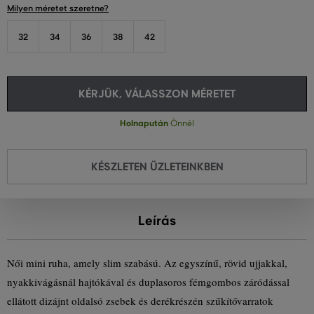
Milyen méretet szeretne?
32
34
36
38
42
KÉRJÜK, VÁLASSZON MÉRETET
Holnapután
Önnél
KÉSZLETEN ÜZLETEINKBEN
Leírás
Női mini ruha, amely slim szabású. Az egyszínű, rövid ujjakkal,
nyakkivágásnál hajtókával és duplasoros fémgombos záródással
ellátott dizájnt oldalsó zsebek és derékrészén szűkítővarratok