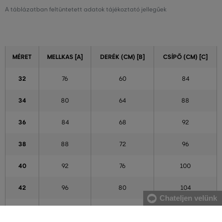
A táblázatban feltüntetett adatok tájékoztató jellegűek
MÉRET
MELLKAS [A]
DERÉK (CM) [B]
CSÍPŐ (CM) [C]
32
76
60
84
34
80
64
88
36
84
68
92
38
88
72
96
40
92
76
100
42
96
80
104
Chateljen velünk
44
100
84
108