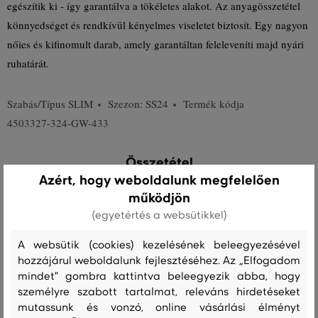
egészítik ki - így garantálva a tökéletes alakot. Az anyagösszetétel
könnyedséget és rendkívül kényelmes viseletet biztosít. Egy nagyon
nőies és kifinomult darab, amely garantáltan feleleveníti majd nyári
ruhatárát.
Szabás/Típus
SLIM
Szezon: SS24
Termék kódja
4503327-324-GW-433
Összetétel
Azért, hogy weboldalunk megfelelően
működjön
felső anyag
(egyetértés a websütikkel)
VISZKÓZ
100 %
A websütik (cookies) kezelésének beleegyezésével
hozzájárul weboldalunk fejlesztéséhez. Az „Elfogadom
mindet" gombra kattintva beleegyezik abba, hogy
személyre szabott tartalmat, releváns hirdetéseket
Kezelési útmutató
mutassunk és vonzó, online vásárlási élményt