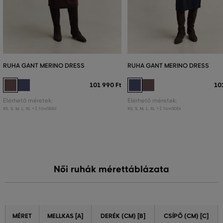
RUHA GANT MERINO DRESS
RUHA GANT MERINO DRESS
101 990 Ft
10
Elérhető méretek:
Elérhető méretek:
+1 további
+1 további
XS
,
S
,
M
,
L
,
XL
XS
,
S
,
M
,
L
,
XL
Női ruhák mérettáblázata
MÉRET
MELLKAS [A]
DERÉK (CM) [B]
CSÍPŐ (CM) [C]