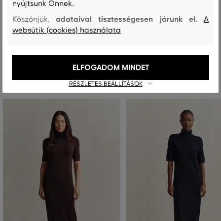
nyújtsunk Önnek.
MOSÁS
FEHÉRÍTÉS
SZÁRÍTÁS
VASALÁS
TISZTÍTÁS
adataival tisztességesen járunk el.
Köszönjük,
A
websütik (cookies) használata
Ajánlott termékek
ELFOGADOM MINDET
RÉSZLETES BEÁLLÍTÁSOK