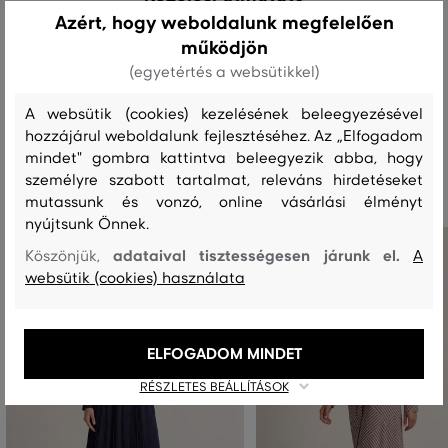
Azért, hogy weboldalunk megfelelően
működjön
MOSÁS
FEHÉRÍTÉS
SZÁRÍTÁS
VASALÁS
TISZTÍTÁS
(egyetértés a websütikkel)
A websütik (cookies) kezelésének beleegyezésével
hozzájárul weboldalunk fejlesztéséhez. Az „Elfogadom
Ajánlott termékek
mindet" gombra kattintva beleegyezik abba, hogy
személyre szabott tartalmat, releváns hirdetéseket
mutassunk és vonzó, online vásárlási élményt
nyújtsunk Önnek.
adataival tisztességesen járunk el.
Köszönjük,
A
websütik (cookies) használata
ELFOGADOM MINDET
RÉSZLETES BEÁLLÍTÁSOK