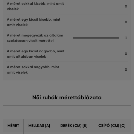
A méret sokkal kisebb, mint amit
0
viselek
A méret egy kicsit kisebb, mint
0
amit viselek
A méret megegyezik az általam
1
szokásosan viselt mérettel
A méret egy kicsit nagyobb, mint
0
amit általában viselek
A méret sokkal nagyobb, mint
0
amit viselek
Női ruhák mérettáblázata
MÉRET
MELLKAS [A]
DERÉK (CM) [B]
CSÍPŐ (CM) [C]