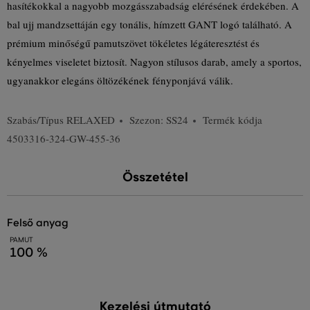
hasítékokkal a nagyobb mozgásszabadság elérésének érdekében. A
bal ujj mandzsettáján egy tonális, hímzett GANT logó található. A
prémium minőségű pamutszövet tökéletes légáteresztést és
kényelmes viseletet biztosít. Nagyon stílusos darab, amely a sportos,
ugyanakkor elegáns öltözékének fényponjává válik.
Szabás/Típus
RELAXED
Szezon: SS24
Termék kódja
4503316-324-GW-455-36
Összetétel
felső anyag
PAMUT
100 %
Kezelési útmutató