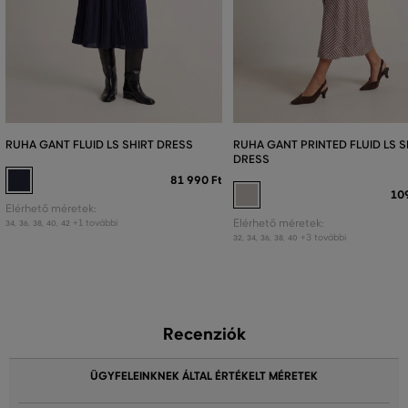
RUHA GANT FLUID LS SHIRT DRESS
RUHA GANT PRINTED FLUID LS S
DRESS
81 990 Ft
10
Elérhető méretek:
+1 további
Elérhető méretek:
34
,
36
,
38
,
40
,
42
+3 további
32
,
34
,
36
,
38
,
40
Recenziók
ÜGYFELEINKNEK ÁLTAL ÉRTÉKELT MÉRETEK