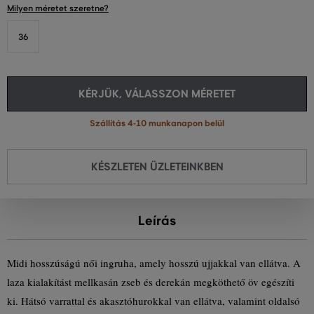
Milyen méretet szeretne?
36
KÉRJÜK, VÁLASSZON MÉRETET
Szállítás 4-10 munkanapon belül
KÉSZLETEN ÜZLETEINKBEN
Leírás
Midi hosszúságú női ingruha, amely hosszú ujjakkal van ellátva. A
laza kialakítást mellkasán zseb és derekán megköthető öv egészíti
ki. Hátsó varrattal és akasztóhurokkal van ellátva, valamint oldalsó