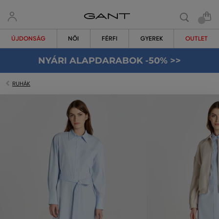
ÚJDONSÁG
NŐI
FÉRFI
GYEREK
OUTLET
NYÁRI ALAPDARABOK -50% >>
RUHÁK