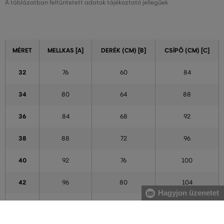
A táblázatban feltüntetett adatok tájékoztató jellegűek
MÉRET
MELLKAS [A]
DERÉK (CM) [B]
CSÍPŐ (CM) [C]
32
76
60
84
34
80
64
88
36
84
68
92
38
88
72
96
40
92
76
100
42
96
80
104
Hagyjon üzenetet
44
100
84
108