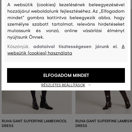
A websütik (cookies) kezelésének beleegyezésével
hozzájárul weboldalunk fejlesztéséhez. Az „Elfogadom
mindet" gombra kattintva beleegyezik abba, hogy
személyre szabott tartalmat, releváns hirdetéseket
mutassunk és vonzó, online vásárlási élményt
nyújtsunk Önnek.
adataival tisztességesen járunk el.
Köszönjük,
A
websütik (cookies) használata
ELFOGADOM MINDET
RÉSZLETES BEÁLLÍTÁSOK
RUHA GANT SUPERFINE LAMBSWOOL
RUHA GANT SUPERFINE LAMBS
DRESS
DRESS