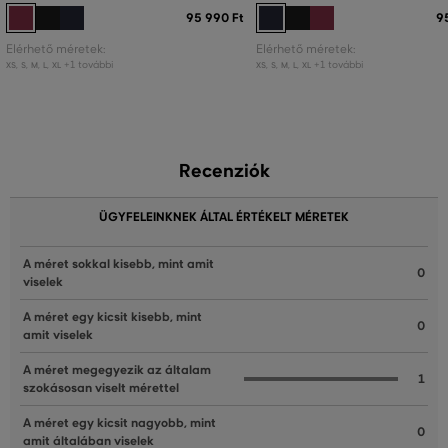
95 990 Ft
9
Elérhető méretek:
Elérhető méretek:
+1 további
+1 további
XS
,
S
,
M
,
L
,
XL
XS
,
S
,
M
,
L
,
XL
Recenziók
ÜGYFELEINKNEK ÁLTAL ÉRTÉKELT MÉRETEK
A méret sokkal kisebb, mint amit
0
viselek
A méret egy kicsit kisebb, mint
0
amit viselek
A méret megegyezik az általam
1
szokásosan viselt mérettel
A méret egy kicsit nagyobb, mint
0
amit általában viselek