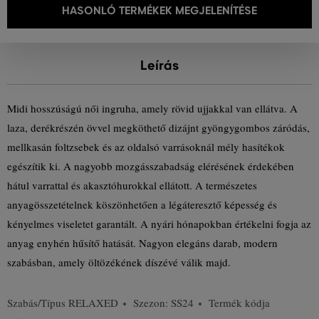
HASONLÓ TERMÉKEK MEGJELENÍTÉSE
Leírás
Midi hosszúságú női ingruha, amely rövid ujjakkal van ellátva. A
laza, derékrészén övvel megköthető dizájnt gyöngygombos záródás,
mellkasán foltzsebek és az oldalsó varrásoknál mély hasítékok
egészítik ki. A nagyobb mozgásszabadság elérésének érdekében
hátul varrattal és akasztóhurokkal ellátott. A természetes
anyagösszetételnek köszönhetően a légáteresztő képesség és
kényelmes viseletet garantált. A nyári hónapokban értékelni fogja az
anyag enyhén hűsítő hatását. Nagyon elegáns darab, modern
szabásban, amely öltözékének díszévé válik majd.
Szabás/Típus
RELAXED
Szezon: SS24
Termék kódja