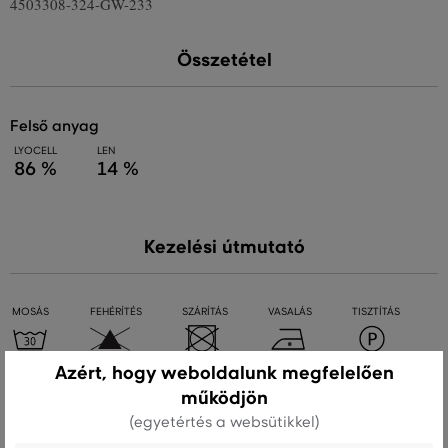
4503308-324-GW-233
Összetétel
felső anyag
LYOCELL
LEN
86 %
14 %
Kezelési útmutató
MOSÁS
FEHÉRÍTÉS
SZÁRÍTÁS
VASALÁS
TISZTÍTÁS
Azért, hogy weboldalunk megfelelően
működjön
Ajánlott termékek
(egyetértés a websütikkel)