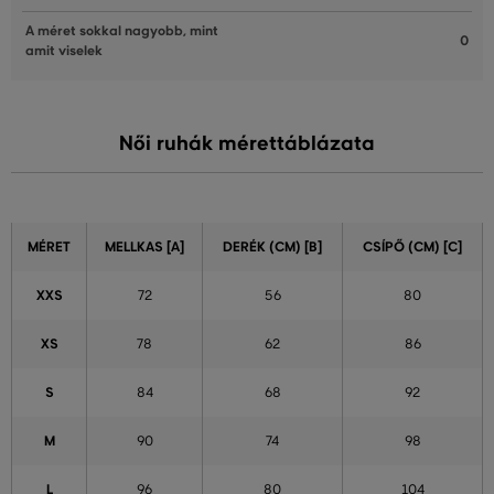
A méret sokkal nagyobb, mint
0
amit viselek
Női ruhák mérettáblázata
MÉRET
MELLKAS [A]
DERÉK (CM) [B]
CSÍPŐ (CM) [C]
XXS
72
56
80
XS
78
62
86
S
84
68
92
M
90
74
98
L
96
80
104