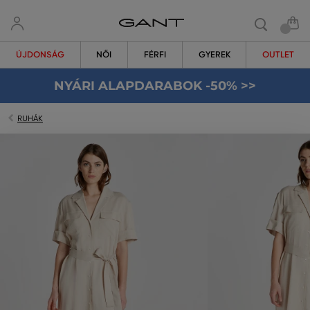
ÚJDONSÁG
NŐI
FÉRFI
GYEREK
OUTLET
NYÁRI ALAPDARABOK -50% >>
RUHÁK