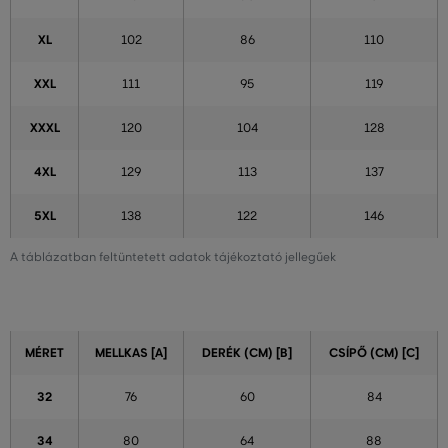
XL
102
86
110
XXL
111
95
119
XXXL
120
104
128
4XL
129
113
137
5XL
138
122
146
A táblázatban feltüntetett adatok tájékoztató jellegűek
MÉRET
MELLKAS [A]
DERÉK (CM) [B]
CSÍPŐ (CM) [C]
32
76
60
84
34
80
64
88