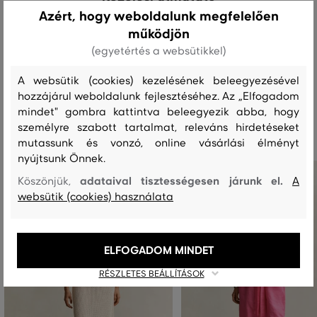
Azért, hogy weboldalunk megfelelően
működjön
MOSÁS
FEHÉRÍTÉS
SZÁRÍTÁS
VASALÁS
TISZTÍTÁS
(egyetértés a websütikkel)
A websütik (cookies) kezelésének beleegyezésével
hozzájárul weboldalunk fejlesztéséhez. Az „Elfogadom
Ajánlott termékek
mindet" gombra kattintva beleegyezik abba, hogy
személyre szabott tartalmat, releváns hirdetéseket
mutassunk és vonzó, online vásárlási élményt
nyújtsunk Önnek.
adataival tisztességesen járunk el.
Köszönjük,
A
websütik (cookies) használata
ELFOGADOM MINDET
RÉSZLETES BEÁLLÍTÁSOK