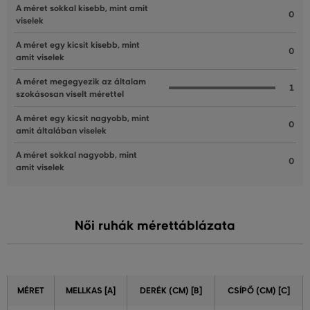
A méret sokkal kisebb, mint amit
0
viselek
A méret egy kicsit kisebb, mint
0
amit viselek
A méret megegyezik az általam
1
szokásosan viselt mérettel
A méret egy kicsit nagyobb, mint
0
amit általában viselek
A méret sokkal nagyobb, mint
0
amit viselek
Női ruhák mérettáblázata
MÉRET
MELLKAS [A]
DERÉK (CM) [B]
CSÍPŐ (CM) [C]