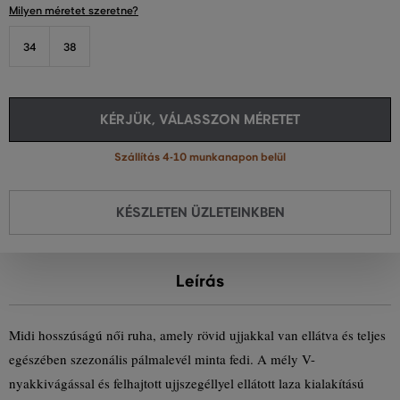
Milyen méretet szeretne?
34
38
KÉRJÜK, VÁLASSZON MÉRETET
Szállítás 4-10 munkanapon belül
KÉSZLETEN ÜZLETEINKBEN
Leírás
Midi hosszúságú női ruha, amely rövid ujjakkal van ellátva és teljes
egészében szezonális pálmalevél minta fedi. A mély V-
nyakkivágással és felhajtott ujjszegéllyel ellátott laza kialakítású