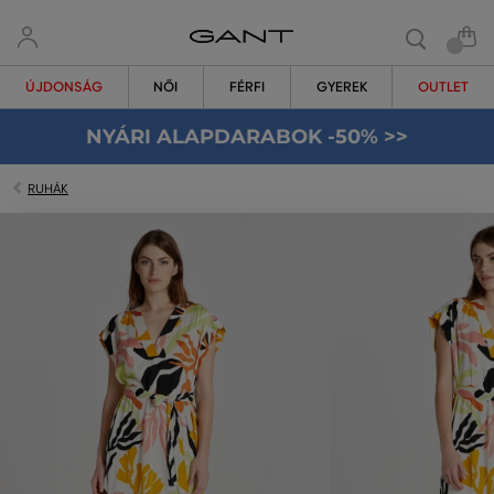
ÚJDONSÁG
NŐI
FÉRFI
GYEREK
OUTLET
NYÁRI ALAPDARABOK -50% >>
RUHÁK