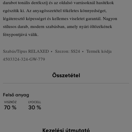
darabot tonális derékszíj és az oldalsó varrásoknál hasítékok
egészítik ki. Az anyagösszetétel tökéletes könnyedséget,
légáteresztő képességet és kellemes viseletet garantál. Nagyon
stílusos darab, modern szabásban, amely nyári öltözékének
fénypontjává válik.
Szabás/Típus
RELAXED
Szezon: SS24
Termék kódja
4503324-324-GW-779
Összetétel
felső anyag
VISZKÓZ
LYOCELL
70 %
30 %
Kezelési útmutató