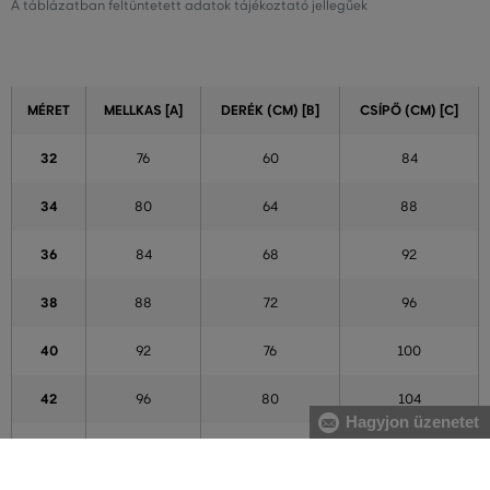
A táblázatban feltüntetett adatok tájékoztató jellegűek
MÉRET
MELLKAS [A]
DERÉK (CM) [B]
CSÍPŐ (CM) [C]
32
76
60
84
34
80
64
88
36
84
68
92
38
88
72
96
40
92
76
100
42
96
80
104
Hagyjon üzenetet
44
100
84
108