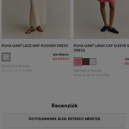
RUHA GANT LACE KNIT RUGGER DRESS
RUHA GANT LINEN CAP SLEEVE 
DRESS
89 990 Ft
62 990 Ft
79
55
Elérhető méretek:
+1 további
Elérhető méretek:
XS
,
S
,
M
,
L
,
XL
+2 további
32
,
34
,
36
,
38
,
40
Recenziók
ÜGYFELEINKNEK ÁLTAL ÉRTÉKELT MÉRETEK