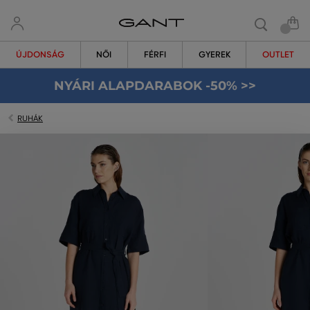
ÚJDONSÁG
NŐI
FÉRFI
GYEREK
OUTLET
NYÁRI ALAPDARABOK -50% >>
RUHÁK