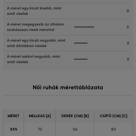
A méret egy kicsit kisebb, mint
0
amit viselek
A méret megegyezik az általam
3
szokásosan viselt mérettel
A méret egy kicsit nagyobb, mint
2
amit általában viselek
A méret sokkal nagyobb, mint
2
amit viselek
Női ruhák mérettáblázata
MÉRET
MELLKAS [A]
DERÉK (CM) [B]
CSÍPŐ (CM) [C]
XXS
72
56
80