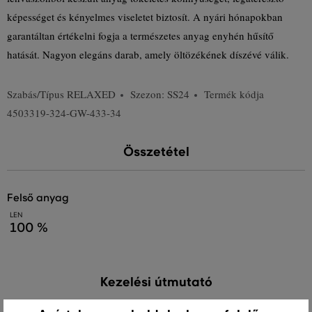
képességet és kényelmes viseletet biztosít. A nyári hónapokban
garantáltan értékelni fogja a természetes anyag enyhén hűsítő
hatását. Nagyon elegáns darab, amely öltözékének díszévé válik.
Szabás/Típus
RELAXED
Szezon: SS24
Termék kódja
4503319-324-GW-433-34
Összetétel
felső anyag
LEN
100 %
Kezelési útmutató