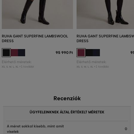
RUHA GANT SUPERFINE LAMBSWOOL
RUHA GANT SUPERFINE LAMBS
DRESS
DRESS
95 990 Ft
9
Elérhető méretek:
Elérhető méretek:
+1 további
+1 további
XS
,
S
,
M
,
L
,
XL
XS
,
S
,
M
,
L
,
XL
Recenziók
ÜGYFELEINKNEK ÁLTAL ÉRTÉKELT MÉRETEK
A méret sokkal kisebb, mint amit
0
viselek