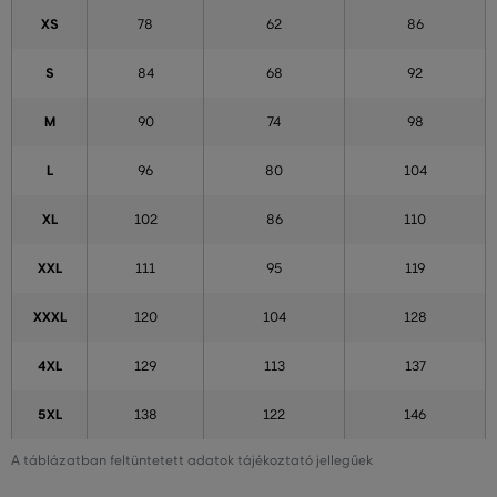
XS
78
62
86
S
84
68
92
M
90
74
98
L
96
80
104
XL
102
86
110
XXL
111
95
119
XXXL
120
104
128
4XL
129
113
137
5XL
138
122
146
A táblázatban feltüntetett adatok tájékoztató jellegűek