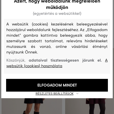
Azért, hogy weboldalunk megfelelően
MOSÁS
FEHÉRÍTÉS
SZÁRÍTÁS
VASALÁS
TISZTÍTÁS
működjön
(egyetértés a websütikkel)
A websütik (cookies) kezelésének beleegyezésével
hozzájárul weboldalunk fejlesztéséhez. Az „Elfogadom
Ajánlott termékek
mindet" gombra kattintva beleegyezik abba, hogy
személyre szabott tartalmat, releváns hirdetéseket
mutassunk és vonzó, online vásárlási élményt
nyújtsunk Önnek.
adataival tisztességesen járunk el.
Köszönjük,
A
websütik (cookies) használata
ELFOGADOM MINDET
RÉSZLETES BEÁLLÍTÁSOK