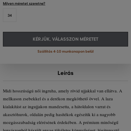
Milyen méretet szeretne?
34
KÉRJÜK, VÁLASSZON MÉRETET
Szállítás 4-10 munkanapon belül
Leírás
Midi hosszúságú női ingruha, amely rövid ujjakkal van ellátva. A
mellkason zsebekkel és a derékon megköthető övvel. A laza
kialakítást az ingujjakon mandzsetta, a hátoldalon varrat és
akasztóhurok, oldalán pedig hasítékok egészítik ki a nagyobb
mozgásszabadság elérésének érdekében. A prémium minőségű
lenvászonból készült anyag tökéletes könnyűséget, légáteresztő