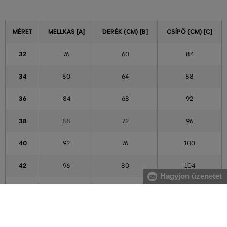
MÉRET
MELLKAS [A]
DERÉK (CM) [B]
CSÍPŐ (CM) [C]
32
76
60
84
34
80
64
88
36
84
68
92
38
88
72
96
40
92
76
100
42
96
80
104
Hagyjon üzenetet
44
100
84
108
46
104
88
112