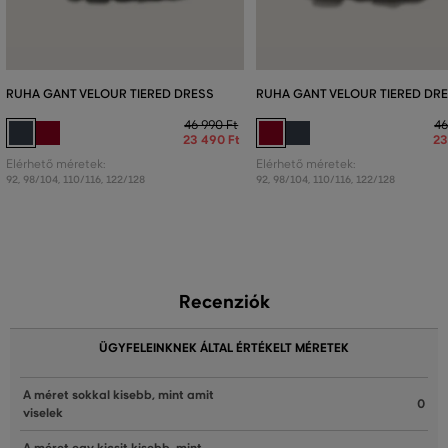
RUHA GANT VELOUR TIERED DRESS
RUHA GANT VELOUR TIERED DR
46 990 Ft
46
23 490 Ft
23
Elérhető méretek:
Elérhető méretek:
92
,
98/104
,
110/116
,
122/128
92
,
98/104
,
110/116
,
122/128
Recenziók
ÜGYFELEINKNEK ÁLTAL ÉRTÉKELT MÉRETEK
A méret sokkal kisebb, mint amit
0
viselek