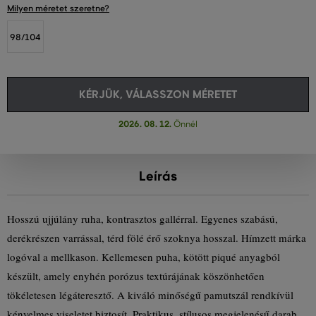
Milyen méretet szeretne?
98/104
KÉRJÜK, VÁLASSZON MÉRETET
2026. 08. 12.
Önnél
Leírás
Hosszú ujjúlány ruha, kontrasztos gallérral. Egyenes szabású,
derékrészen varrással, térd fölé érő szoknya hosszal. Hímzett márka
logóval a mellkason. Kellemesen puha, kötött piqué anyagból
készült, amely enyhén porózus textúrájának köszönhetően
tökéletesen légáteresztő. A kiváló minőségű pamutszál rendkívül
kényelmes viseletet biztosít. Praktikus, stílusos megjelenésű darab,