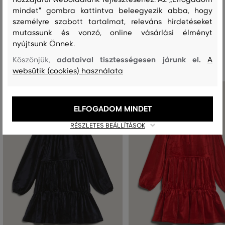
mindet" gombra kattintva beleegyezik abba, hogy
személyre szabott tartalmat, releváns hirdetéseket
mutassunk és vonzó, online vásárlási élményt
nyújtsunk Önnek.
Ajánlott termékek
adataival tisztességesen járunk el.
Köszönjük,
A
websütik (cookies) használata
ELFOGADOM MINDET
RÉSZLETES BEÁLLÍTÁSOK