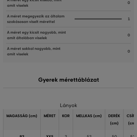
A méret egy kicsit kisebb, mint
0
amit viselek
A méret megegyezik az általam
1
szokásosan viselt mérettel
A méret egy kicsit nagyobb, mint
0
amit általában viselek
A méret sokkal nagyobb, mint
0
amit viselek
Gyerek mérettáblázat
Lányok
MAGASSÁG
(cm)
MÉRET
KOR
MELLKAS
(cm)
DERÉK
CSÍP
(cm)
(cm)
92
XXS
2
52
50
53