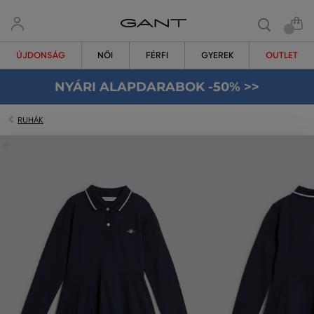
ÚJDONSÁG
NŐI
FÉRFI
GYEREK
OUTLET
NYÁRI ALAPDARABOK -50% >>
RUHÁK