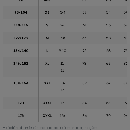
98/104
XS
3-4
57
54
59
110/116
S
5-6
61
56
64
122/128
M
7-8
65
58
69
134/140
L
9-10
72
63
76
146/152
XL
11-
78
65
82
12
158/164
XXL
13-
82
67
88
14
170
XXXL
15
84
68
92
176
XXXL
16+
86
70
94
A táblázatban feltüntetett adatok tájékoztató jellegűek