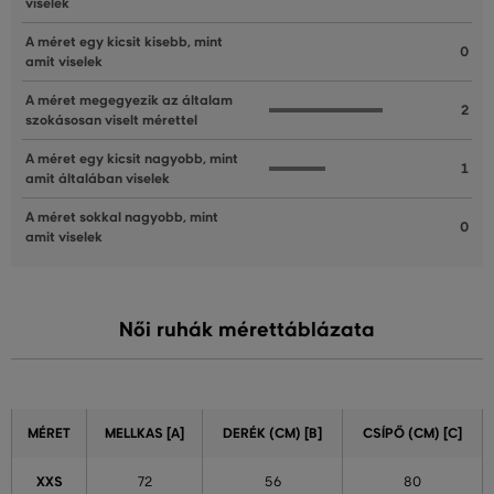
viselek
A méret egy kicsit kisebb, mint
0
amit viselek
A méret megegyezik az általam
2
szokásosan viselt mérettel
A méret egy kicsit nagyobb, mint
1
amit általában viselek
A méret sokkal nagyobb, mint
0
amit viselek
Női ruhák mérettáblázata
MÉRET
MELLKAS [A]
DERÉK (CM) [B]
CSÍPŐ (CM) [C]
XXS
72
56
80