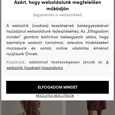
Azért, hogy weboldalunk megfelelően
működjön
MOSÁS
FEHÉRÍTÉS
SZÁRÍTÁS
VASALÁS
TISZTÍTÁS
(egyetértés a websütikkel)
A websütik (cookies) kezelésének beleegyezésével
hozzájárul weboldalunk fejlesztéséhez. Az „Elfogadom
Ajánlott termékek
mindet" gombra kattintva beleegyezik abba, hogy
személyre szabott tartalmat, releváns hirdetéseket
mutassunk és vonzó, online vásárlási élményt
nyújtsunk Önnek.
adataival tisztességesen járunk el.
Köszönjük,
A
websütik (cookies) használata
ELFOGADOM MINDET
RÉSZLETES BEÁLLÍTÁSOK