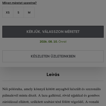
Milyen méretet szeretne?
XS
S
M
KÉRJÜK, VÁLASSZON MÉRETET
2026. 08. 10.
Önnél
KÉSZLETEN ÜZLETEINKBEN
Leírás
Női pólóruha, amely könnyű kötött anyagból készült és szezonális
pálmalevél minta díszít. A laza gallérral, rövid ujjakkal és gombos
záródással ellátott, szűkített szabást térd fölött végződő, A-vonalú