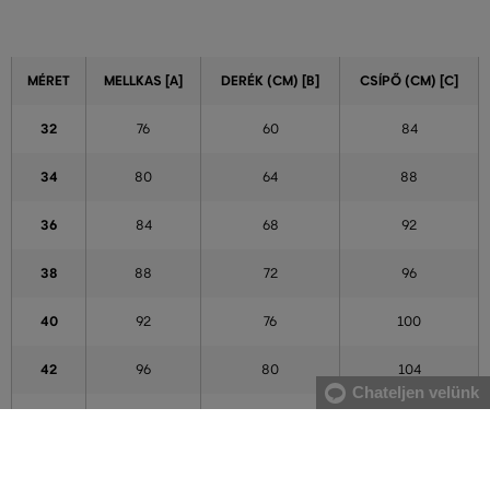
MÉRET
MELLKAS [A]
DERÉK (CM) [B]
CSÍPŐ (CM) [C]
32
76
60
84
34
80
64
88
36
84
68
92
38
88
72
96
40
92
76
100
42
96
80
104
Chateljen velünk
44
100
84
108
46
104
88
112