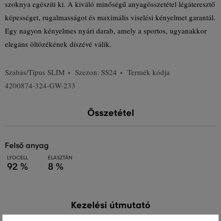
szoknya egészíti ki. A kiváló minőségű anyagösszetétel légáteresztő
képességet, rugalmasságot és maximális viselési kényelmet garantál.
Egy nagyon kényelmes nyári darab, amely a sportos, ugyanakkor
elegáns öltözékének díszévé válik.
Szabás/Típus
SLIM
Szezon: SS24
Termék kódja
4200874-324-GW-233
Összetétel
felső anyag
LYOCELL
ELASZTÁN
92 %
8 %
Kezelési útmutató