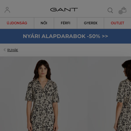
ÚJDONSÁG
NŐI
FÉRFI
GYEREK
OUTLET
NYÁRI ALAPDARABOK -50% >>
RUHÁK