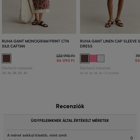
RUHA GANT MONOGRAM PRINT CTN
RUHA GANT LINEN CAP SLEEVE 
SILK CAFTAN
DRESS
122 990 Ft
79
86 090 Ft
55
Elérhető méretek:
Elérhető méretek:
34
,
36
,
38
,
40
,
42
+2 további
32
,
34
,
36
,
38
,
40
Recenziók
ÜGYFELEINKNEK ÁLTAL ÉRTÉKELT MÉRETEK
A méret sokkal kisebb, mint amit
0