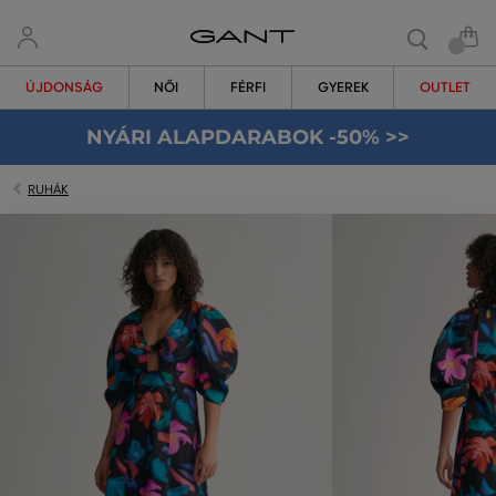
ÚJDONSÁG
NŐI
FÉRFI
GYEREK
OUTLET
NYÁRI ALAPDARABOK -50% >>
RUHÁK