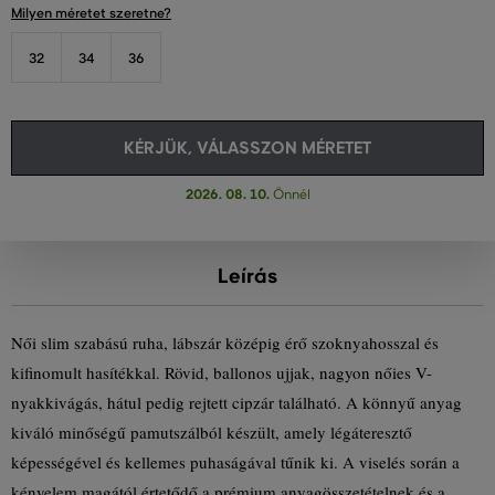
Milyen méretet szeretne?
32
34
36
KÉRJÜK, VÁLASSZON MÉRETET
2026. 08. 10.
Önnél
Leírás
Női slim szabású ruha, lábszár középig érő szoknyahosszal és
kifinomult hasítékkal. Rövid, ballonos ujjak, nagyon nőies V-
nyakkivágás, hátul pedig rejtett cipzár található. A könnyű anyag
kiváló minőségű pamutszálból készült, amely légáteresztő
képességével és kellemes puhaságával tűnik ki. A viselés során a
kényelem magától értetődő a prémium anyagösszetételnek és a