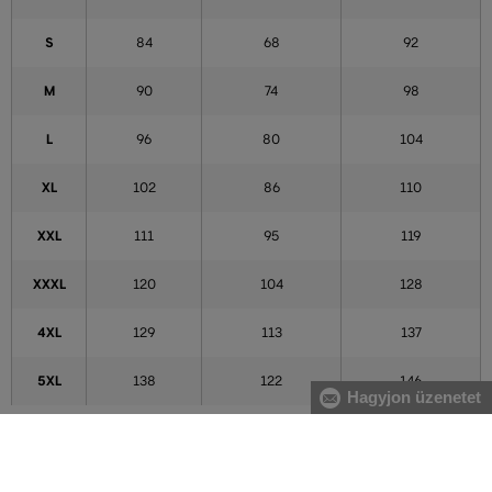
S
84
68
92
M
90
74
98
L
96
80
104
XL
102
86
110
XXL
111
95
119
XXXL
120
104
128
4XL
129
113
137
5XL
138
122
146
Hagyjon üzenetet
A táblázatban feltüntetett adatok tájékoztató jellegűek