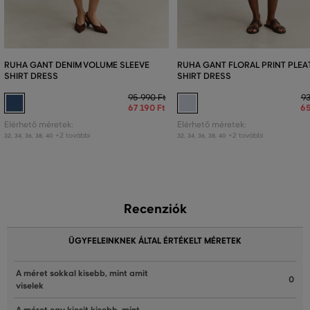
RUHA GANT DENIM VOLUME SLEEVE
RUHA GANT FLORAL PRINT PLEA
SHIRT DRESS
SHIRT DRESS
95 990 Ft
93
67 190 Ft
65
Elérhető méretek:
Elérhető méretek:
+2 további
+2 további
32
,
34
,
36
,
38
,
40
32
,
34
,
36
,
38
,
40
Recenziók
ÜGYFELEINKNEK ÁLTAL ÉRTÉKELT MÉRETEK
A méret sokkal kisebb, mint amit
0
viselek