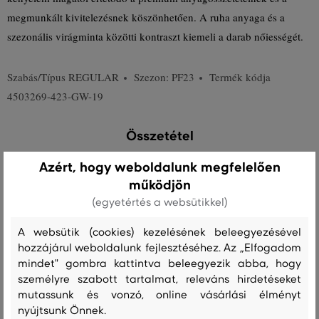
megmunkált kivitelezésnek köszönhetően. A ruha anyaga és a
szezonális virágminta közötti kontraszt kiemeli a darab nőiességét.
Szabás/Típus
REGULAR
Szezon: PF23
Termék kódja
4503269-423-GW-19
Összetétel
Azért, hogy weboldalunk megfelelően
felső anyag
működjön
(egyetértés a websütikkel)
PAMUT
100 %
A websütik (cookies) kezelésének beleegyezésével
hozzájárul weboldalunk fejlesztéséhez. Az „Elfogadom
mindet" gombra kattintva beleegyezik abba, hogy
Kezelési útmutató
személyre szabott tartalmat, releváns hirdetéseket
mutassunk és vonzó, online vásárlási élményt
nyújtsunk Önnek.
MOSÁS
FEHÉRÍTÉS
SZÁRÍTÁS
VASALÁS
TISZTÍTÁS