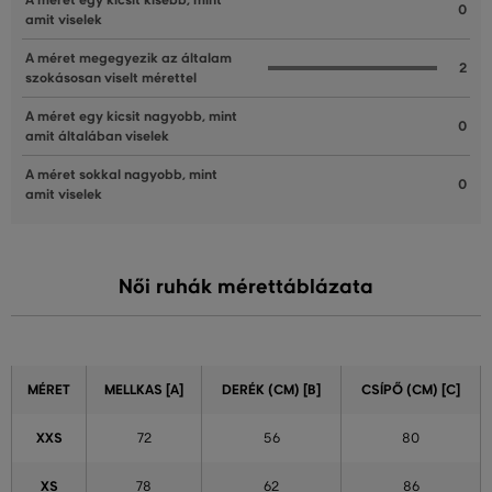
A méret egy kicsit kisebb, mint
0
amit viselek
A méret megegyezik az általam
2
szokásosan viselt mérettel
A méret egy kicsit nagyobb, mint
0
amit általában viselek
A méret sokkal nagyobb, mint
0
amit viselek
Női ruhák mérettáblázata
MÉRET
MELLKAS [A]
DERÉK (CM) [B]
CSÍPŐ (CM) [C]
XXS
72
56
80
XS
78
62
86