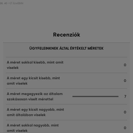
+2 további
38
,
40
Recenziók
ÜGYFELEINKNEK ÁLTAL ÉRTÉKELT MÉRETEK
A méret sokkal kisebb, mint amit
0
viselek
A méret egy kicsit kisebb, mint
0
amit viselek
A méret megegyezik az általam
7
szokásosan viselt mérettel
A méret egy kicsit nagyobb, mint
0
amit általában viselek
A méret sokkal nagyobb, mint
0
amit viselek