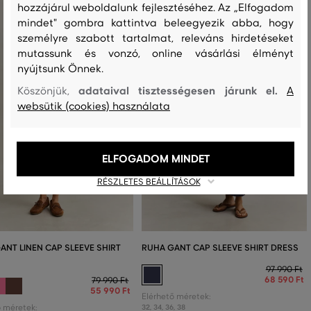
hozzájárul weboldalunk fejlesztéséhez. Az „Elfogadom
mindet" gombra kattintva beleegyezik abba, hogy
személyre szabott tartalmat, releváns hirdetéseket
mutassunk és vonzó, online vásárlási élményt
nyújtsunk Önnek.
adataival tisztességesen járunk el.
Köszönjük,
A
websütik (cookies) használata
ELFOGADOM MINDET
RÉSZLETES BEÁLLÍTÁSOK
ANT LINEN CAP SLEEVE SHIRT
RUHA GANT CAP SLEEVE SHIRT DRESS
97 990 Ft
68 590 Ft
79 990 Ft
55 990 Ft
Elérhető méretek:
ő méretek:
32
,
34
,
36
,
38