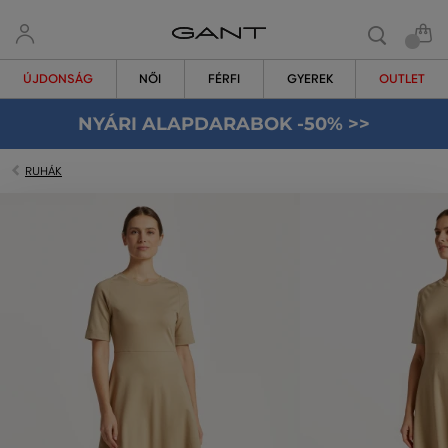
ÚJDONSÁG
NŐI
FÉRFI
GYEREK
OUTLET
NYÁRI ALAPDARABOK -50% >>
RUHÁK