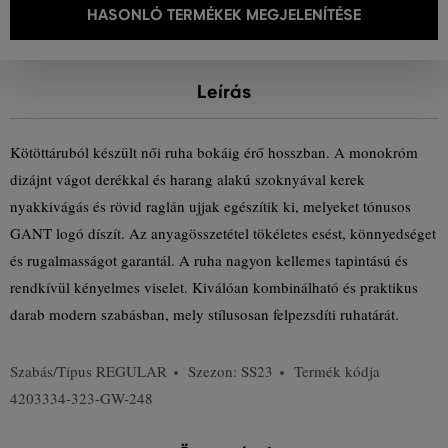
HASONLÓ TERMÉKEK MEGJELENÍTÉSE
Leírás
Kötöttáruból készült női ruha bokáig érő hosszban. A monokróm
dizájnt vágot derékkal és harang alakú szoknyával kerek
nyakkivágás és rövid raglán ujjak egészítik ki, melyeket tónusos
GANT logó díszít. Az anyagösszetétel tökéletes esést, könnyedséget
és rugalmasságot garantál. A ruha nagyon kellemes tapintású és
rendkívül kényelmes viselet. Kiválóan kombinálható és praktikus
darab modern szabásban, mely stílusosan felpezsdíti ruhatárát.
Szabás/Típus
REGULAR
Szezon: SS23
Termék kódja
4203334-323-GW-248