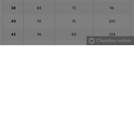
38
88
72
96
40
92
76
100
42
96
80
104
Chateljen velünk
44
100
84
108
46
104
88
112
48
108
92
116
50
112
96
120
52
116
100
124
54
122
106
130
56
128
112
136