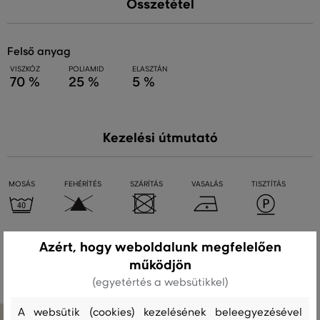
Összetétel
felső anyag
VISZKÓZ
POLIAMID
ELASZTÁN
70 %
25 %
5 %
Kezelési útmutató
MOSÁS
FEHÉRÍTÉS
SZÁRÍTÁS
VASALÁS
TISZTÍTÁS
Azért, hogy weboldalunk megfelelően
Ajánlott termékek
működjön
(egyetértés a websütikkel)
A websütik (cookies) kezelésének beleegyezésével