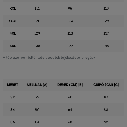
XXL
111
95
119
XXXL
120
104
128
4XL
129
113
137
5XL
138
122
146
A táblázatban feltüntetett adatok tájékoztató jellegűek
MÉRET
MELLKAS [A]
DERÉK (CM) [B]
CSÍPŐ (CM) [C]
32
76
60
84
34
80
64
88
36
84
68
92