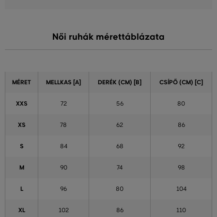
Női ruhák mérettáblázata
MÉRET
MELLKAS [A]
DERÉK (CM) [B]
CSÍPŐ (CM) [C]
XXS
72
56
80
XS
78
62
86
S
84
68
92
M
90
74
98
L
96
80
104
XL
102
86
110