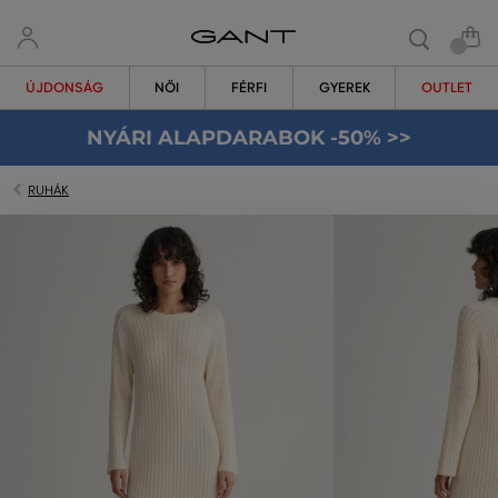
ÚJDONSÁG
NŐI
FÉRFI
GYEREK
OUTLET
NYÁRI ALAPDARABOK -50% >>
RUHÁK