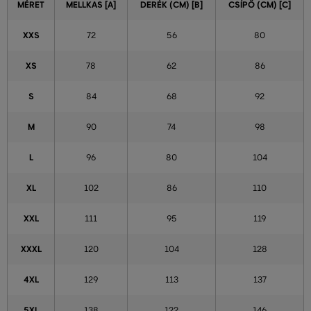
MÉRET
MELLKAS [A]
DERÉK (CM) [B]
CSÍPŐ (CM) [C]
XXS
72
56
80
XS
78
62
86
S
84
68
92
M
90
74
98
L
96
80
104
XL
102
86
110
XXL
111
95
119
XXXL
120
104
128
4XL
129
113
137
5XL
138
122
146