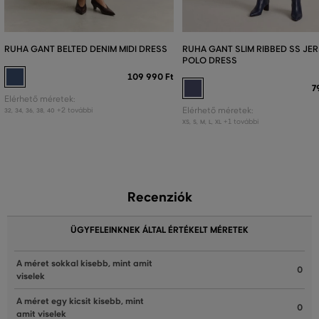
RUHA GANT BELTED DENIM MIDI DRESS
RUHA GANT SLIM RIBBED SS JE
POLO DRESS
109 990 Ft
7
Elérhető méretek:
+2 további
Elérhető méretek:
32
,
34
,
36
,
38
,
40
+1 további
XS
,
S
,
M
,
L
,
XL
Recenziók
ÜGYFELEINKNEK ÁLTAL ÉRTÉKELT MÉRETEK
A méret sokkal kisebb, mint amit
0
viselek
A méret egy kicsit kisebb, mint
0
amit viselek