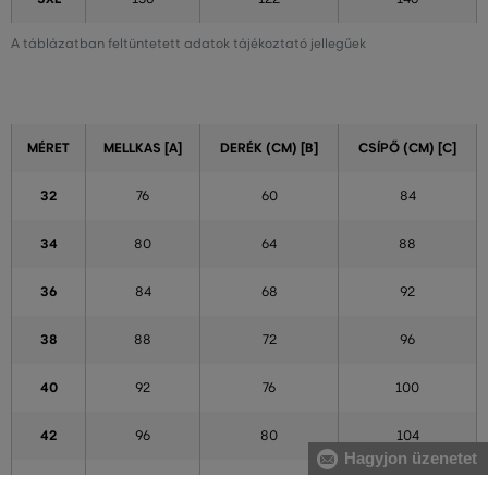
A táblázatban feltüntetett adatok tájékoztató jellegűek
MÉRET
MELLKAS [A]
DERÉK (CM) [B]
CSÍPŐ (CM) [C]
32
76
60
84
34
80
64
88
36
84
68
92
38
88
72
96
40
92
76
100
42
96
80
104
Hagyjon üzenetet
44
100
84
108