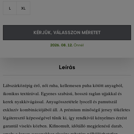
L
XL
KÉRJÜK, VÁLASSZON MÉRETET
2026. 08. 12.
Önnél
Leírás
Lábszárközépig érő, női ruha, kellemesen puha kötött anyagból,
ikonikus textúrával. Egyenes szabású, hosszú raglan ujjakkal és
kerek nyakkivágással. Anyagösszetétele lyocell és pamutszál
exkluzív kombinációjából áll. A prémium minőségű jersey tökéletes
légáteresztő képességével tűnik ki, így rendkívül kényelmes érzést
garantál viselés közben. Kifinomult, időtálló megjelenésű darab,
amely a lezser, ugyanakkor elegáns ruhatára nélkülözhetetlen