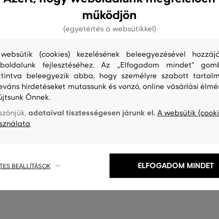
működjön
(egyetértés a websütikkel)
websütik (cookies) kezelésének beleegyezésével hozzájá
boldalunk fejlesztéséhez. Az „Elfogadom mindet" gom
ttintva beleegyezik abba, hogy személyre szabott tartalm
leváns hirdetéseket mutassunk és vonzó, online vásárlási élmé
újtsunk Önnek.
adataival tisztességesen járunk el.
szönjük,
A websütik (cooki
sználata
S
TISZTÍTÁS
ELFOGADOM MINDET
TES BEÁLLÍTÁSOK