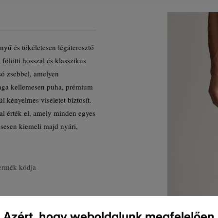
nyű és tökéletesen légáteresztő
fölötti hosszal és klasszikus
só zsebbel, amelyen
yaga kellemesen puha, prémium
 kényelmes viseletet biztosít.
al érték el, amely minden egyes
ésesen kiemeli majd nyári,
ermék kódja
Azért, hogy weboldalunk megfelelően