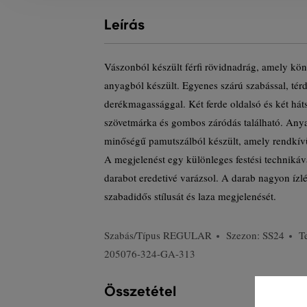
Leírás
Vászonból készült férfi rövidnadrág, amely kön
anyagból készült. Egyenes szárú szabással, térd 
derékmagassággal. Két ferde oldalsó és két hát
szövetmárka és gombos záródás található. An
minőségű pamutszálból készült, amely rendkívül
A megjelenést egy különleges festési technikáv
darabot eredetivé varázsol. A darab nagyon ízl
szabadidős stílusát és laza megjelenését.
Szabás/Típus
REGULAR
Szezon: SS24
T
205076-324-GA-313
Összetétel