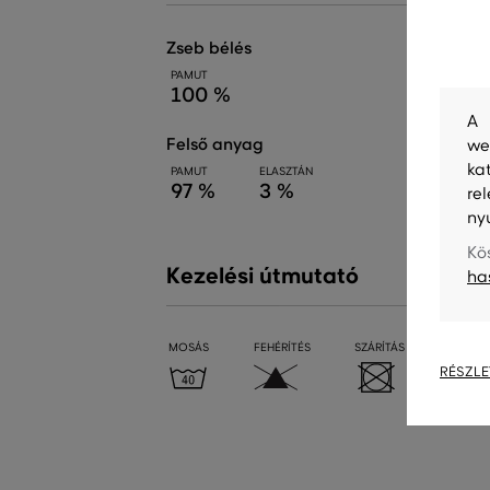
zseb bélés
PAMUT
100 %
A 
felső anyag
we
ka
PAMUT
ELASZTÁN
97 %
3 %
re
ny
Kö
Kezelési útmutató
ha
MOSÁS
FEHÉRÍTÉS
SZÁRÍTÁS
VASALÁ
RÉSZLE