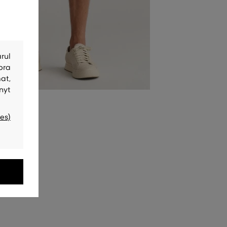
rul
bra
at,
nyt
es)