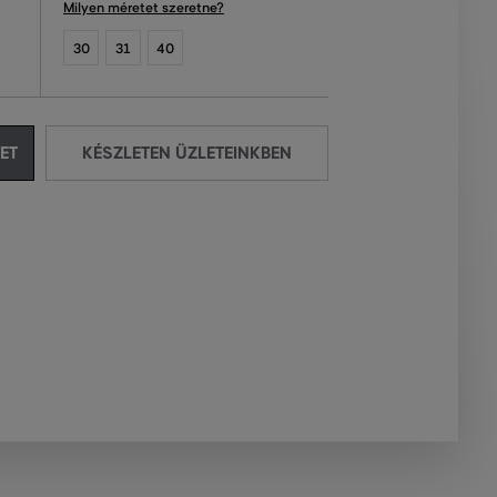
Milyen méretet szeretne?
30
31
40
ET
KÉSZLETEN ÜZLETEINKBEN