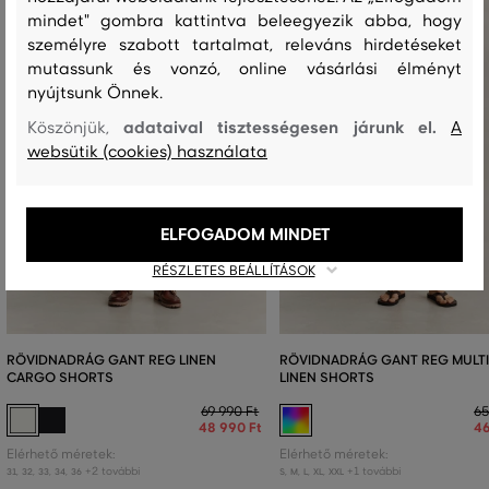
mindet" gombra kattintva beleegyezik abba, hogy
személyre szabott tartalmat, releváns hirdetéseket
mutassunk és vonzó, online vásárlási élményt
nyújtsunk Önnek.
adataival tisztességesen járunk el.
Köszönjük,
A
websütik (cookies) használata
ELFOGADOM MINDET
RÉSZLETES BEÁLLÍTÁSOK
RÖVIDNADRÁG GANT REG LINEN
RÖVIDNADRÁG GANT REG MULTI
CARGO SHORTS
LINEN SHORTS
69 990 Ft
65
48 990 Ft
46
Elérhető méretek:
Elérhető méretek:
+2 további
+1 további
31
,
32
,
33
,
34
,
36
S
,
M
,
L
,
XL
,
XXL