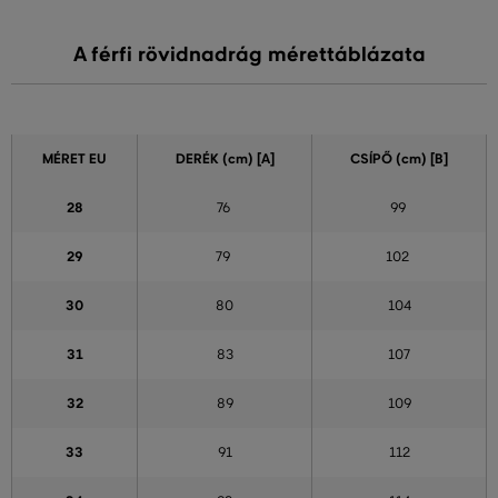
A férfi rövidnadrág mérettáblázata
MÉRET EU
DERÉK (cm) [A]
CSÍPŐ (cm) [B]
28
76
99
29
79
102
30
80
104
31
83
107
32
89
109
33
91
112