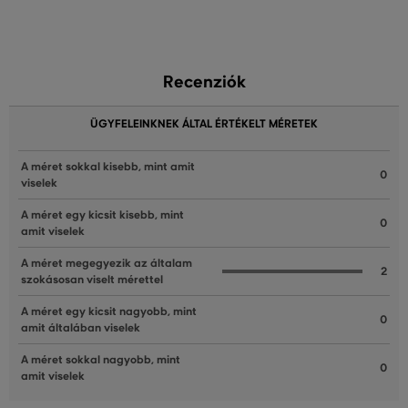
Recenziók
ÜGYFELEINKNEK ÁLTAL ÉRTÉKELT MÉRETEK
A méret sokkal kisebb, mint amit
0
viselek
A méret egy kicsit kisebb, mint
0
amit viselek
A méret megegyezik az általam
2
szokásosan viselt mérettel
A méret egy kicsit nagyobb, mint
0
amit általában viselek
A méret sokkal nagyobb, mint
0
amit viselek