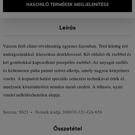
HASONLÓ TERMÉKEK MEGJELENÍTÉSE
Leírás
Vászon férfi chino rövidnadrág egyenes fazonban. Térd felettig érő
nadrágszárakkal, klasszikus derékhosszal. Két oldalsó ék zsebbel és
két gombokkal kapcsolható paszpólós zsebbel. Az anyagát szellős
és kellemesen puha pamut szövet alkotja, amely nagyon kényelmes
viselet. A koptatott hatást speciális színezési technikával érték el,
amelynek köszönhetően minden darab eredeti. A stílusos, nyári
viselet nélkülözhetetlen alapja.
Szezon: SS21
Termék kódja
200070-321-GA-658
Összetétel