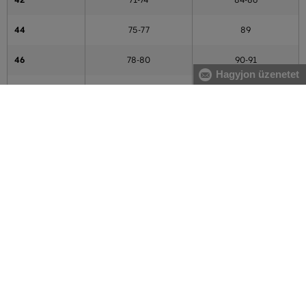
42
71-74
84-86
44
75-77
89
46
78-80
90-91
Hagyjon üzenetet
48
81-84
94-97
50
85-87
99-101
52
88-91
102-104
54
92-96
107-109
56
97-103
110-113
58
102-104
114-117
A táblázatban feltüntetett adatok tájékoztató jellegűek