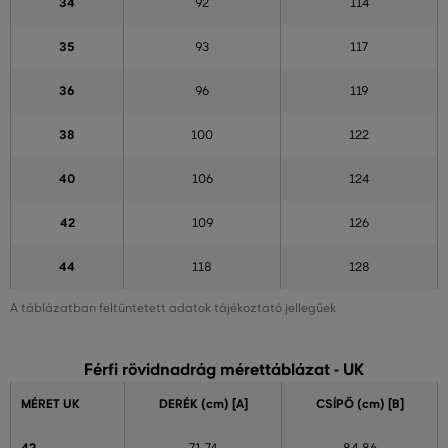
34
92
114
35
93
117
36
96
119
38
100
122
40
106
124
42
109
126
44
118
128
A táblázatban feltüntetett adatok tájékoztató jellegűek
Férfi rövidnadrág mérettáblázat - UK
MÉRET UK
DERÉK (cm) [A]
CSÍPŐ (cm) [B]