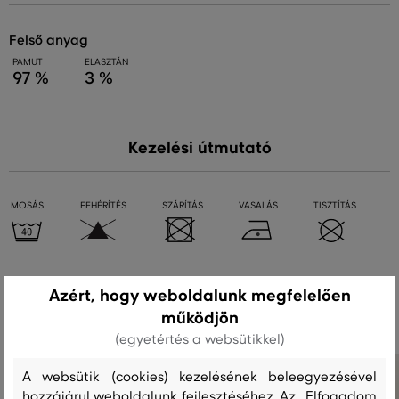
felső anyag
PAMUT
ELASZTÁN
97 %
3 %
Kezelési útmutató
MOSÁS
FEHÉRÍTÉS
SZÁRÍTÁS
VASALÁS
TISZTÍTÁS
Ajánlott termékek
Azért, hogy weboldalunk megfelelően
működjön
(egyetértés a websütikkel)
A websütik (cookies) kezelésének beleegyezésével
hozzájárul weboldalunk fejlesztéséhez. Az „Elfogadom