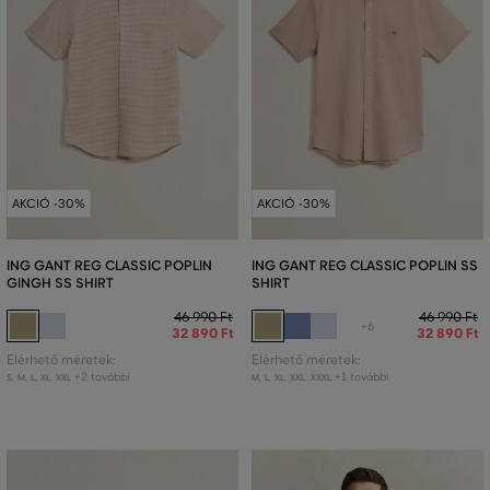
AKCIÓ -30%
AKCIÓ -30%
ING GANT REG CLASSIC POPLIN
ING GANT REG CLASSIC POPLIN SS
GINGH SS SHIRT
SHIRT
46 990 Ft
46 990 Ft
+6
32 890 Ft
32 890 Ft
Elérhető méretek:
Elérhető méretek:
+2 további
+1 további
S
,
M
,
L
,
XL
,
XXL
M
,
L
,
XL
,
XXL
,
XXXL