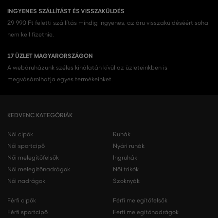
INGYENES SZÁLLÍTÁST ÉS VISSZAKÜLDÉS
29 990 Ft feletti szállítás mindig ingyenes, az áru visszaküldéséért soha
nem kell fizetnie.
17 ÜZLET MAGYARORSZÁGON
A webáruházunk széles kínálatán kívül az üzleteinkben is
megvásárolhatja egyes termékeinket.
KEDVENC KATEGÓRIÁK
Női cipők
Ruhák
Női sportcipő
Nyári ruhák
Női melegítőfelsők
Ingruhák
Női melegítőnadrágok
Női trikók
Női nadrágok
Szoknyák
Férfi cipők
Férfi melegítőfelsők
Férfi sportcipő
Férfi melegítőnadrágok