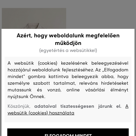
Azért, hogy weboldalunk megfelelően
működjön
(egyetértés a websütikkel)
A websütik (cookies) kezelésének beleegyezésével
hozzájárul weboldalunk fejlesztéséhez. Az „Elfogadom
mindet" gombra kattintva beleegyezik abba, hogy
személyre szabott tartalmat, releváns hirdetéseket
mutassunk és vonzó, online vásárlási élményt
AKCIÓ -30%
nyújtsunk Önnek.
adataival tisztességesen járunk el.
Köszönjük,
A
ING GANT REG COTTON LINEN
websütik (cookies) használata
STRIPE SS SHIRT
54 990 Ft
38 490 Ft
ELFOGADOM MINDET