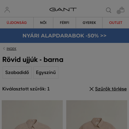
ÚJDONSÁG
NŐI
FÉRFI
GYEREK
OUTLET
NYÁRI ALAPDARABOK -50% >>
INGEK
Rövid ujjúk - barna
Szabadidő
Egyszínű
Kiválasztott szűrők: 1
Szűrők törlése