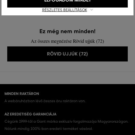
Elérhető méretek:
M
,
L
,
XL
,
XXL
RÉSZLETES BEÁLLÍTÁSOK
Ez még nem minden!
Az összes megnézése Rövid ujjúk (72)
RÖVID UJJÚK (72)
MINDEN RAKTÁRON
A webáruházban lévő összes áru raktáron van.
AZ EREDETISÉG GARANCIÁJA
Cégünk 1999-től a Gant márka exkluzív forgalmazója Magyarországon.
Nálunk mindig 100%-ban eredeti terméket vásárol.