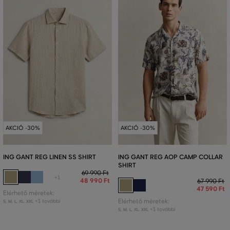
AKCIÓ -30%
AKCIÓ -30%
ING GANT REG LINEN SS SHIRT
ING GANT REG AOP CAMP COLLAR
SHIRT
69 990 Ft
+1
48 990 Ft
67 990 Ft
47 590 Ft
Elérhető méretek:
+1 további
Elérhető méretek:
S
,
M
,
L
,
XL
,
XXL
+1 további
S
,
M
,
L
,
XL
,
XXL