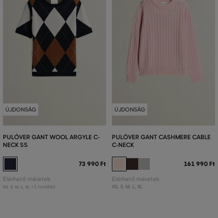
ÚJDONSÁG
ÚJDONSÁG
PULÓVER GANT WOOL ARGYLE C-
PULÓVER GANT CASHMERE CABLE
NECK SS
C-NECK
73 990 Ft
161 990 Ft
Elérhető méretek:
Elérhető méretek:
+1 további
XS
,
S
,
M
,
L
,
XL
XS
,
S
,
M
,
L
,
XL