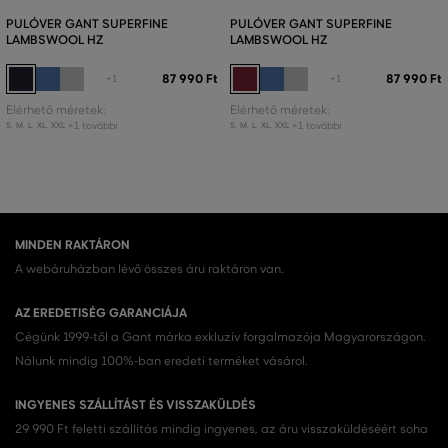
PULÓVER GANT SUPERFINE
PULÓVER GANT SUPERFINE
LAMBSWOOL HZ
LAMBSWOOL HZ
87 990 Ft
87 990 Ft
+1
+1
Elérhető méretek:
Elérhető méretek:
+1 további
+1 további
S
,
M
,
L
,
XL
,
XXL
S
,
M
,
L
,
XL
,
XXL
MINDEN RAKTÁRON
A webáruházban lévő összes áru raktáron van.
AZ EREDETISÉG GARANCIÁJA
Cégünk 1999-től a Gant márka exkluzív forgalmazója Magyarországon.
Nálunk mindig 100%-ban eredeti terméket vásárol.
INGYENES SZÁLLÍTÁST ÉS VISSZAKÜLDÉS
29 990 Ft feletti szállítás mindig ingyenes, az áru visszaküldéséért soha