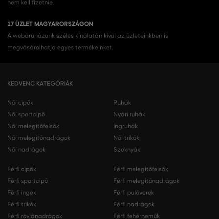
nem kell fizetnie.
17 ÜZLET MAGYARORSZÁGON
A webáruházunk széles kínálatán kívül az üzleteinkben is
megvásárolhatja egyes termékeinket.
KEDVENC KATEGÓRIÁK
Női cipők
Ruhák
Női sportcipő
Nyári ruhák
Női melegítőfelsők
Ingruhák
Női melegítőnadrágok
Női trikók
Női nadrágok
Szoknyák
Férfi cipők
Férfi melegítőfelsők
Férfi sportcipő
Férfi melegítőnadrágok
Férfi ingek
Férfi pulóverek
Férfi trikók
Férfi nadrágok
Férfi rövidnadrágok
Férfi fehérneműk