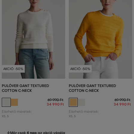
AKCIÓ -50%
AKCIÓ -50%
PULÓVER GANT TEXTURED
PULÓVER GANT TEXTURED
COTTON C-NECK
COTTON C-NECK
69 990 Ft
69 990 Ft
34 990 Ft
34 990 Ft
Elérhető méretek:
Elérhető méretek:
XS
,
S
XS
,
S
Már csak
4 nap
az akció végéig