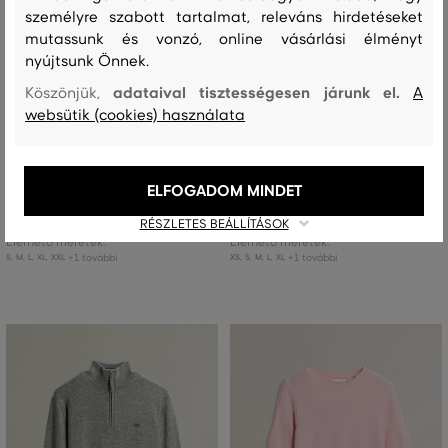
személyre szabott tartalmat, releváns hirdetéseket
mutassunk és vonzó, online vásárlási élményt
nyújtsunk Önnek.
adataival tisztességesen járunk el.
Köszönjük,
A
ÚJDONSÁG
ÚJDONSÁG
websütik (cookies) használata
PULÓVER GANT TEXTURED SHAWL
PULÓVER GANT CASHMERE C-NECK
COLLAR SWEATER
SS
ELFOGADOM MINDET
77 990 Ft
122 990 Ft
RÉSZLETES BEÁLLÍTÁSOK
Elérhető méretek:
Elérhető méretek:
+1 további
+1 további
S
,
M
,
L
,
XL
,
XXL
XS
,
S
,
M
,
L
,
XL