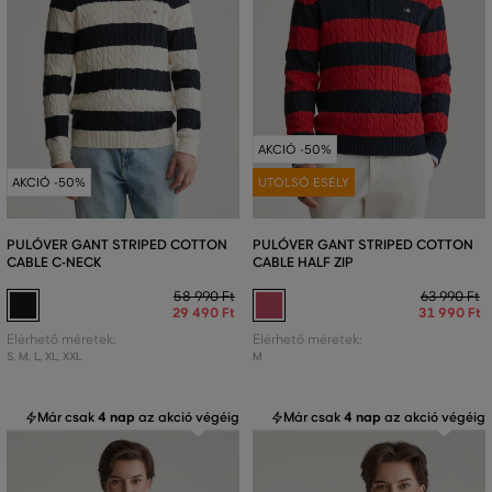
AKCIÓ -50%
AKCIÓ -50%
UTOLSÓ ESÉLY
PULÓVER GANT STRIPED COTTON
PULÓVER GANT STRIPED COTTON
CABLE C-NECK
CABLE HALF ZIP
58 990 Ft
63 990 Ft
29 490 Ft
31 990 Ft
Elérhető méretek:
Elérhető méretek:
S
,
M
,
L
,
XL
,
XXL
M
Már csak
4 nap
az akció végéig
Már csak
4 nap
az akció végéig