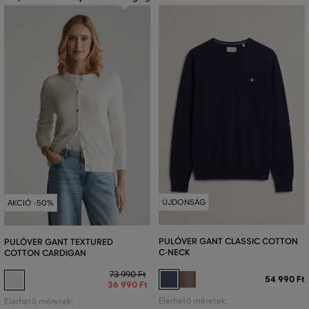
ÚJDONSÁG
AKCIÓ -50%
PULÓVER GANT CLASSIC COTTON
PULÓVER GANT TEXTURED
C-NECK
COTTON CARDIGAN
73 990 Ft
54 990 Ft
36 990 Ft
Elérhető méretek:
Elérhető méretek: