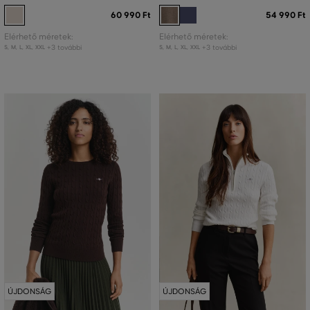
60 990 Ft
54 990 Ft
Elérhető méretek:
Elérhető méretek:
+3 további
+3 további
S
,
M
,
L
,
XL
,
XXL
S
,
M
,
L
,
XL
,
XXL
ÚJDONSÁG
ÚJDONSÁG