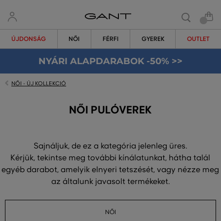
ÚJDONSÁG
NŐI
FÉRFI
GYEREK
OUTLET
NYÁRI ALAPDARABOK -50% >>
NŐI - ÚJ KOLLEKCIÓ
NŐI PULÓVEREK
Sajnáljuk, de ez a kategória jelenleg üres.
Kérjük, tekintse meg további kínálatunkat, hátha talál
egyéb darabot, amelyik elnyeri tetszését, vagy nézze meg
az általunk javasolt termékeket.
NŐI