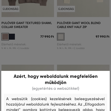
ÚJDONSÁG
ÚJDONSÁG
PULÓVER GANT TEXTURED SHAWL
PULÓVER GANT WOOL BLEND
COLLAR SWEATER
CABLE KNIT HALF ZIP
77 990 Ft
97 990 Ft
Elérhető méretek:
Elérhető méretek:
+1 további
+1 további
S
,
M
,
L
,
XL
,
XXL
S
,
M
,
L
,
XL
,
XXL
Azért, hogy weboldalunk megfelelően
működjön
(egyetértés a websütikkel)
A websütik (cookies) kezelésének beleegyezésével
hozzájárul weboldalunk fejlesztéséhez. Az „Elfogadom
mindet" gombra kattintva beleegyezik abba, hogy