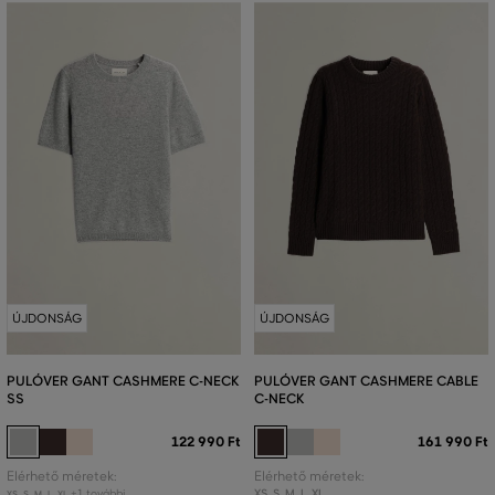
ÚJDONSÁG
ÚJDONSÁG
PULÓVER GANT CASHMERE C-NECK
PULÓVER GANT CASHMERE CABLE
SS
C-NECK
122 990 Ft
161 990 Ft
Elérhető méretek:
Elérhető méretek:
+1 további
XS
,
S
,
M
,
L
,
XL
XS
,
S
,
M
,
L
,
XL