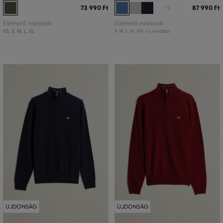
73 990 Ft
87 990 Ft
+1
Elérhető méretek:
Elérhető méretek:
XS
,
S
,
M
,
L
,
XL
+1 további
S
,
M
,
L
,
XL
,
XXL
ÚJDONSÁG
ÚJDONSÁG