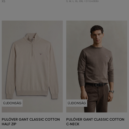
+3 további
XS
S
,
M
,
L
,
XL
,
XXL
ÚJDONSÁG
ÚJDONSÁG
PULÓVER GANT CLASSIC COTTON
PULÓVER GANT CLASSIC COTTON
HALF ZIP
C-NECK