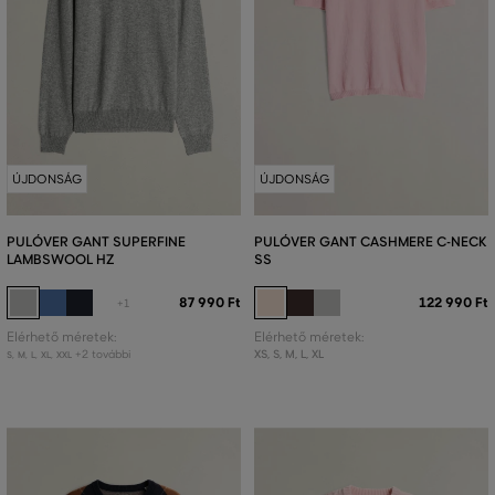
ÚJDONSÁG
ÚJDONSÁG
PULÓVER GANT SUPERFINE
PULÓVER GANT CASHMERE C-NECK
LAMBSWOOL HZ
SS
87 990 Ft
122 990 Ft
+1
Elérhető méretek:
Elérhető méretek:
+2 további
XS
,
S
,
M
,
L
,
XL
S
,
M
,
L
,
XL
,
XXL