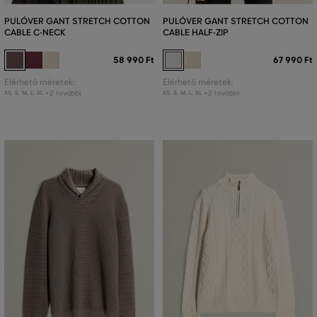
PULÓVER GANT STRETCH COTTON
PULÓVER GANT STRETCH COTTON
CABLE C-NECK
CABLE HALF-ZIP
58 990 Ft
67 990 Ft
Elérhető méretek:
Elérhető méretek:
+2 további
+2 további
XS
,
S
,
M
,
L
,
XL
XS
,
S
,
M
,
L
,
XL