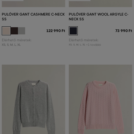
PULÓVER GANT CASHMERE C-NECK
PULÓVER GANT WOOL ARGYLE C-
SS
NECK SS
122 990 Ft
73 990 Ft
Elérhető méretek:
Elérhető méretek:
XS
,
S
,
M
,
L
,
XL
+1 további
XS
,
S
,
M
,
L
,
XL