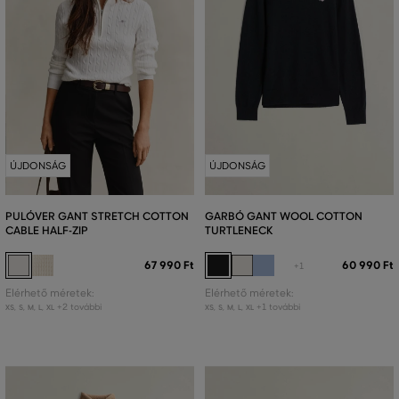
ÚJDONSÁG
ÚJDONSÁG
PULÓVER GANT STRETCH COTTON
GARBÓ GANT WOOL COTTON
CABLE HALF-ZIP
TURTLENECK
67 990 Ft
60 990 Ft
+1
Elérhető méretek:
Elérhető méretek:
+2 további
+1 további
XS
,
S
,
M
,
L
,
XL
XS
,
S
,
M
,
L
,
XL