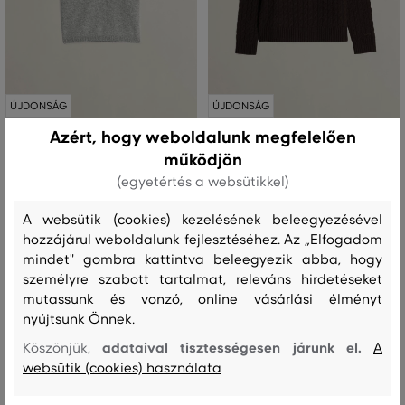
ÚJDONSÁG
ÚJDONSÁG
Azért, hogy weboldalunk megfelelően
PULÓVER GANT CASHMERE C-NECK
PULÓVER GANT CASHMERE CABLE
működjön
SS
C-NECK
(egyetértés a websütikkel)
122 990 Ft
161 990 Ft
A websütik (cookies) kezelésének beleegyezésével
Elérhető méretek:
Elérhető méretek:
hozzájárul weboldalunk fejlesztéséhez. Az „Elfogadom
+1 további
XS
,
S
,
M
,
L
,
XL
XS
,
S
,
M
,
L
,
XL
mindet" gombra kattintva beleegyezik abba, hogy
személyre szabott tartalmat, releváns hirdetéseket
mutassunk és vonzó, online vásárlási élményt
nyújtsunk Önnek.
adataival tisztességesen járunk el.
Köszönjük,
A
websütik (cookies) használata