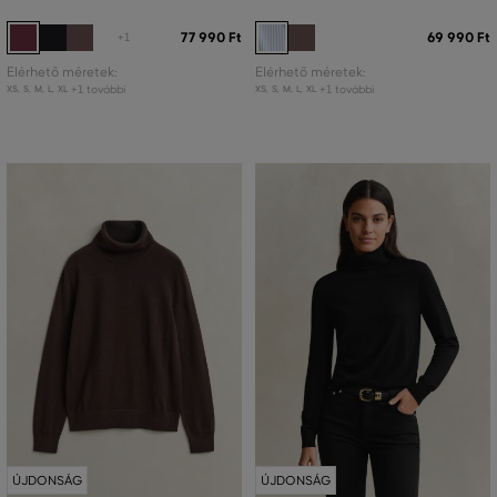
77 990 Ft
69 990 Ft
+1
Elérhető méretek:
Elérhető méretek:
+1 további
+1 további
XS
,
S
,
M
,
L
,
XL
XS
,
S
,
M
,
L
,
XL
ÚJDONSÁG
ÚJDONSÁG