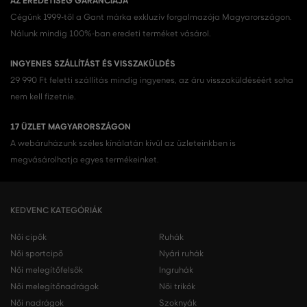
AZ EREDETISÉG GARANCIÁJA
Cégünk 1999-től a Gant márka exkluzív forgalmazója Magyarországon.
Nálunk mindig 100%-ban eredeti terméket vásárol.
INGYENES SZÁLLÍTÁST ÉS VISSZAKÜLDÉS
29 990 Ft feletti szállítás mindig ingyenes, az áru visszaküldéséért soha
nem kell fizetnie.
17 ÜZLET MAGYARORSZÁGON
A webáruházunk széles kínálatán kívül az üzleteinkben is
megvásárolhatja egyes termékeinket.
KEDVENC KATEGÓRIÁK
Női cipők
Ruhák
Női sportcipő
Nyári ruhák
Női melegítőfelsők
Ingruhák
Női melegítőnadrágok
Női trikók
Női nadrágok
Szoknyák