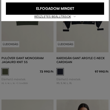
ELFOGADOM MINDET
RÉSZLETES BEÁLLÍTÁSOK
ÚJDONSÁG
ÚJDONSÁG
PULÓVER GANT MONOGRAM
KARDIGÁN GANT ARGYLE C-NECK
JAQAURD KNIT SS
CARDIGAN
73 990 Ft
97 990 Ft
Elérhető méretek:
Elérhető méretek:
+1 további
XS
,
S
,
M
,
L
,
XL
XS
,
S
,
M
,
L
,
XL