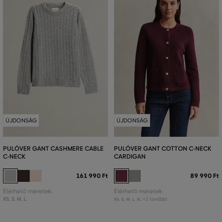
ÚJDONSÁG
ÚJDONSÁG
PULÓVER GANT CASHMERE CABLE
PULÓVER GANT COTTON C-NECK
C-NECK
CARDIGAN
161 990 Ft
89 990 Ft
Elérhető méretek:
Elérhető méretek:
XS
,
S
,
M
,
L
+1 további
XS
,
S
,
M
,
L
,
XL