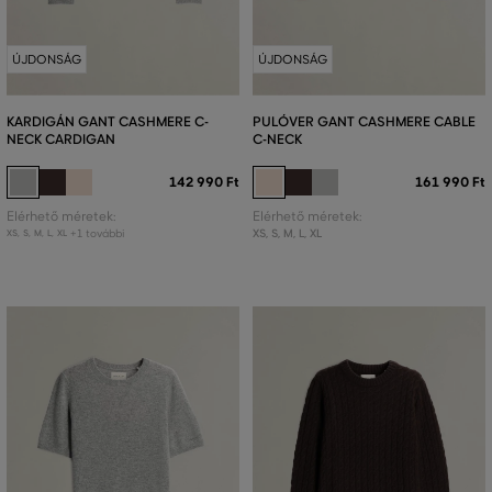
ÚJDONSÁG
ÚJDONSÁG
KARDIGÁN GANT CASHMERE C-
PULÓVER GANT CASHMERE CABLE
NECK CARDIGAN
C-NECK
142 990 Ft
161 990 Ft
Elérhető méretek:
Elérhető méretek:
+1 további
XS
,
S
,
M
,
L
,
XL
XS
,
S
,
M
,
L
,
XL