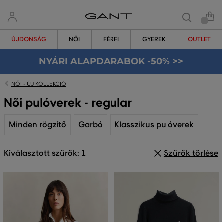
ÚJDONSÁG
NŐI
FÉRFI
GYEREK
OUTLET
NYÁRI ALAPDARABOK -50% >>
NŐI - ÚJ KOLLEKCIÓ
Női pulóverek - regular
Minden rögzítő
Garbó
Klasszikus pulóverek
Kiválasztott szűrők: 1
Szűrők törlése