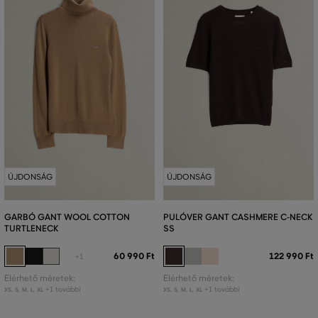
ÚJDONSÁG
ÚJDONSÁG
GARBÓ GANT WOOL COTTON
PULÓVER GANT CASHMERE C-NECK
TURTLENECK
SS
60 990 Ft
122 990 Ft
+1
Elérhető méretek:
Elérhető méretek:
+1 további
+1 további
XS
,
S
,
M
,
L
,
XL
XS
,
S
,
M
,
L
,
XL