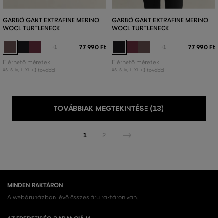
GARBÓ GANT EXTRAFINE MERINO
GARBÓ GANT EXTRAFINE MERINO
WOOL TURTLENECK
WOOL TURTLENECK
77 990 Ft
77 990 Ft
+1
+1
Elérhető méretek:
Elérhető méretek:
+1 további
+1 további
XS
,
S
,
M
,
L
,
XL
XS
,
S
,
M
,
L
,
XL
TOVÁBBIAK MEGTEKINTÉSE (13)
1
2
MINDEN RAKTÁRON
A webáruházban lévő összes áru raktáron van.