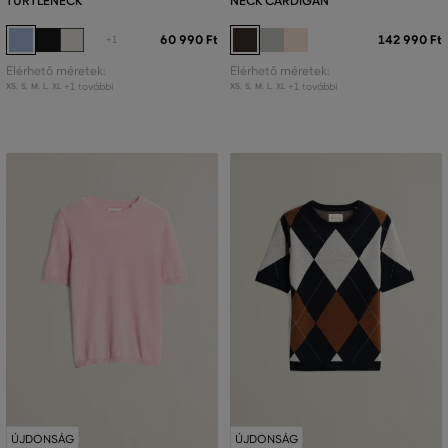
TURTLENECK
NECK CARDIGAN
60 990 Ft
142 990 Ft
+1
Elérhető méretek:
Elérhető méretek:
+1 további
+1 további
XS
,
S
,
M
,
L
,
XL
XS
,
S
,
M
,
L
,
XL
ÚJDONSÁG
ÚJDONSÁG