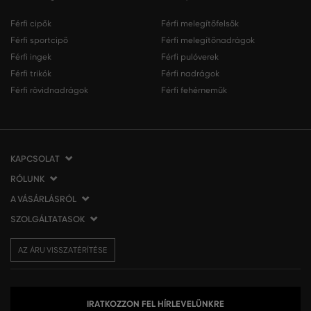
Férfi cipők
Férfi melegítőfelsők
Férfi sportcipő
Férfi melegítőnadrágok
Férfi ingek
Férfi pulóverek
Férfi trikók
Férfi nadrágok
Férfi rövidnadrágok
Férfi fehérneműk
KAPCSOLAT
RÓLUNK
VERMONT Services Slovakia s. r. o.
Vlčie hrdlo 53
A VÁSÁRLÁSRÓL
Cégünkről
821 07 Bratislava
Elérhetőség
SZOLGÁLTATASOK
A vásárlás menete
Szlovákia
VERMONT üzleteink
Általános szerződési feltételek
Szállítás és fizetés
tel.:
06 1 901 1901
Affiliate
AZ ÁRU VISSZATÉRÍTÉSE
Az áru visszatérítése/visszáru
Ajándékutalványok
info@eshopgant.hu
Sajtó
Panaszok
VERMONT Club
A sütik (cookies) használata
Személyes adatok kezelése
IRATKOZZON FEL HÍRLEVELÜNKRE