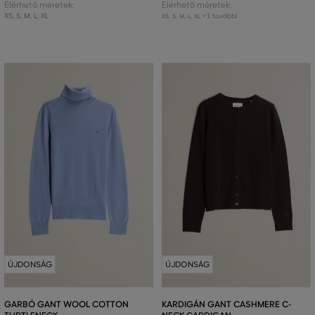
Elérhető méretek:
Elérhető méretek:
XS
,
S
,
M
,
L
,
XL
+1 további
XS
,
S
,
M
,
L
,
XL
ÚJDONSÁG
ÚJDONSÁG
GARBÓ GANT WOOL COTTON
KARDIGÁN GANT CASHMERE C-