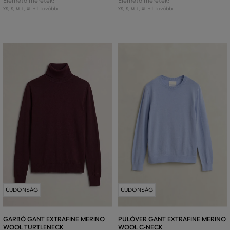
Elérhető méretek:
Elérhető méretek:
+1 további
+1 további
XS
,
S
,
M
,
L
,
XL
XS
,
S
,
M
,
L
,
XL
ÚJDONSÁG
ÚJDONSÁG
GARBÓ GANT EXTRAFINE MERINO
PULÓVER GANT EXTRAFINE MERINO
WOOL TURTLENECK
WOOL C-NECK