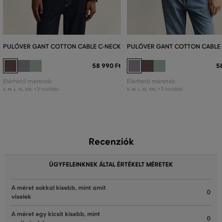
PULÓVER GANT COTTON CABLE C-NECK
PULÓVER GANT COTTON CABLE
58 990 Ft
5
Elérhető méretek:
Elérhető méretek:
+3 további
+3 további
S
,
M
,
L
,
XL
,
XXL
S
,
M
,
L
,
XL
,
XXL
Recenziók
ÜGYFELEINKNEK ÁLTAL ÉRTÉKELT MÉRETEK
A méret sokkal kisebb, mint amit
0
viselek
A méret egy kicsit kisebb, mint
0