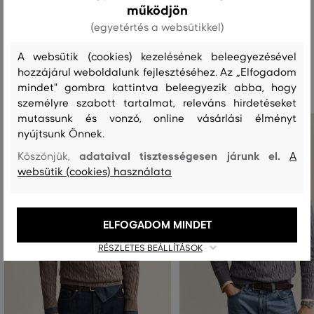
működjön
(egyetértés a websütikkel)
A websütik (cookies) kezelésének beleegyezésével
Ajánlott termékek
hozzájárul weboldalunk fejlesztéséhez. Az „Elfogadom
mindet" gombra kattintva beleegyezik abba, hogy
személyre szabott tartalmat, releváns hirdetéseket
mutassunk és vonzó, online vásárlási élményt
nyújtsunk Önnek.
adataival tisztességesen járunk el.
Köszönjük,
A
websütik (cookies) használata
ELFOGADOM MINDET
RÉSZLETES BEÁLLÍTÁSOK