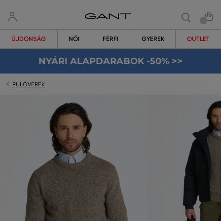
ÚJDONSÁG
NŐI
FÉRFI
GYEREK
OUTLET
NYÁRI ALAPDARABOK -50% >>
PULÓVEREK