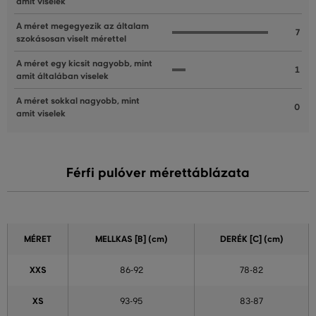
amit viselek
A méret megegyezik az általam
7
szokásosan viselt mérettel
A méret egy kicsit nagyobb, mint
1
amit általában viselek
A méret sokkal nagyobb, mint
0
amit viselek
Férfi pulóver mérettáblázata
MÉRET
MELLKAS
[B] (cm)
DERÉK [C] (cm)
XXS
86-92
78-82
XS
93-95
83-87