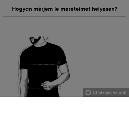
Hogyan mérjem le méreteimet helyesen?
Chateljen velünk