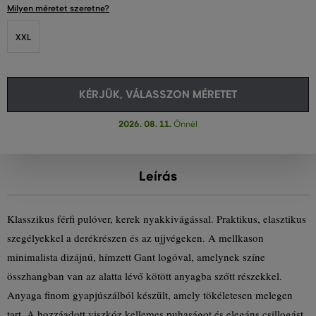
Milyen méretet szeretne?
XXL
KÉRJÜK, VÁLASSZON MÉRETET
2026. 08. 11.
Önnél
Leírás
Klasszikus férfi pulóver, kerek nyakkivágással. Praktikus, elasztikus
szegélyekkel a derékrészen és az ujjvégeken. A mellkason
minimalista dizájnú, hímzett Gant logóval, amelynek színe
összhangban van az alatta lévő kötött anyagba szőtt részekkel.
Anyaga finom gyapjúszálból készült, amely tökéletesen melegen
tart. A hozzáadott viszkóz kellemes puhaságot és elegáns csillogást