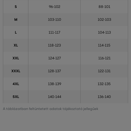
S
96-102
88-101
M
103-110
102-103
L
111-117
104-113
XL
118-123
114-115
XXL
124-127
116-121
XXXL
128-137
122-131
4XL
138-139
132-135
5XL
140-144
136-140
A táblázatban feltüntetett adatok tájékoztató jellegűek