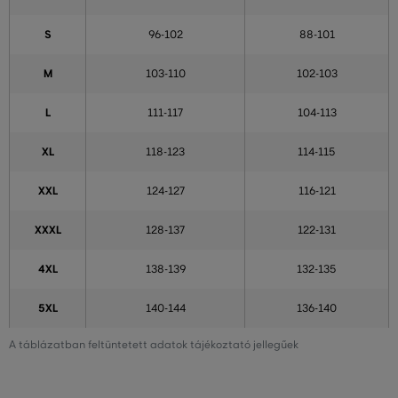
S
96-102
88-101
M
103-110
102-103
L
111-117
104-113
XL
118-123
114-115
XXL
124-127
116-121
XXXL
128-137
122-131
4XL
138-139
132-135
5XL
140-144
136-140
A táblázatban feltüntetett adatok tájékoztató jellegűek