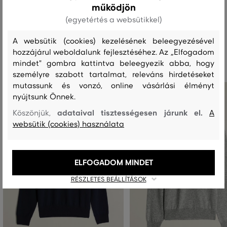
működjön
(egyetértés a websütikkel)
A websütik (cookies) kezelésének beleegyezésével
Ajánlott termékek
hozzájárul weboldalunk fejlesztéséhez. Az „Elfogadom
mindet" gombra kattintva beleegyezik abba, hogy
személyre szabott tartalmat, releváns hirdetéseket
mutassunk és vonzó, online vásárlási élményt
nyújtsunk Önnek.
adataival tisztességesen járunk el.
Köszönjük,
A
websütik (cookies) használata
ELFOGADOM MINDET
RÉSZLETES BEÁLLÍTÁSOK