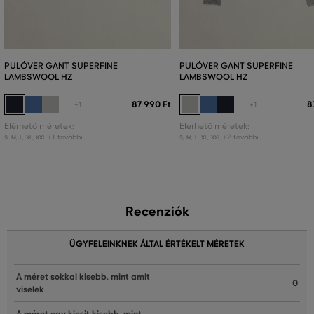
PULÓVER GANT SUPERFINE
PULÓVER GANT SUPERFINE
LAMBSWOOL HZ
LAMBSWOOL HZ
87 990 Ft
8
+1
+1
Elérhető méretek:
Elérhető méretek:
+1 további
+2 további
S
,
M
,
L
,
XL
,
XXL
S
,
M
,
L
,
XL
,
XXL
Recenziók
ÜGYFELEINKNEK ÁLTAL ÉRTÉKELT MÉRETEK
A méret sokkal kisebb, mint amit
0
viselek