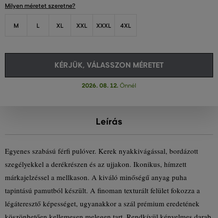
Milyen méretet szeretne?
M
L
XL
XXL
XXXL
4XL
KÉRJÜK, VÁLASSZON MÉRETET
2026. 08. 12.
Önnél
Leírás
Egyenes szabású férfi pulóver. Kerek nyakkivágással, bordázott
szegélyekkel a derékrészen és az ujjakon. Ikonikus, hímzett
márkajelzéssel a mellkason. A kiváló minőségű anyag puha
tapintású pamutból készült. A finoman texturált felület fokozza a
légáteresztő képességet, ugyanakkor a szál prémium eredetének
köszönhetően kellemesen melegen tart. Rendkívül kényelmes darab,