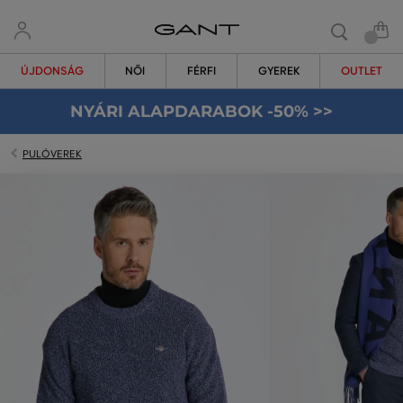
ÚJDONSÁG
NŐI
FÉRFI
GYEREK
OUTLET
NYÁRI ALAPDARABOK -50% >>
PULÓVEREK