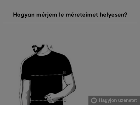
Hogyan mérjem le méreteimet helyesen?
Hagyjon üzenetet