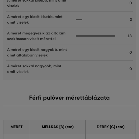
A méret sokkal kisebb, mint amit
0
viselek
A méret egy kicsit kisebb, mint
2
amit viselek
A méret megegyezik az általam
13
szokásosan viselt mérettel
A méret egy kicsit nagyobb, mint
0
amit általában viselek
A méret sokkal nagyobb, mint
0
amit viselek
Férfi pulóver mérettáblázata
MÉRET
MELLKAS
[B] (cm)
DERÉK [C] (cm)