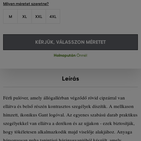
Milyen méretet szeretne?
M
XL
XXL
4XL
KÉRJÜK, VÁLASSZON MÉRETET
Holnapután
Önnél
Leírás
Férfi pulóver, amely állógallérban végződő rövid cipzárral van
ellátva és belső részén kontrasztos szegélyek díszítik. A mellkason
hímzett, ikonikus Gant logóval. Az egyenes szabású darab praktikus
szegélyekkel van ellátva a derékon és az ujjakon - ezek biztosítják,
hogy tökéletesen alkalmazkodik majd viselője alakjához. Anyaga
bársonyosan puha tapintású báránygyapjúból készült, amely