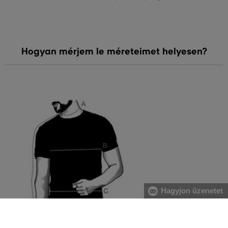
Hogyan mérjem le méreteimet helyesen?
Hagyjon üzenetet