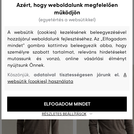
Azért, hogy weboldalunk megfelelően
működjön
MOSÁS
FEHÉRÍTÉS
SZÁRÍTÁS
VASALÁS
TISZTÍTÁS
(egyetértés a websütikkel)
A websütik (cookies) kezelésének beleegyezésével
hozzájárul weboldalunk fejlesztéséhez. Az „Elfogadom
Ajánlott termékek
mindet" gombra kattintva beleegyezik abba, hogy
személyre szabott tartalmat, releváns hirdetéseket
mutassunk és vonzó, online vásárlási élményt
nyújtsunk Önnek.
adataival tisztességesen járunk el.
Köszönjük,
A
websütik (cookies) használata
ELFOGADOM MINDET
RÉSZLETES BEÁLLÍTÁSOK