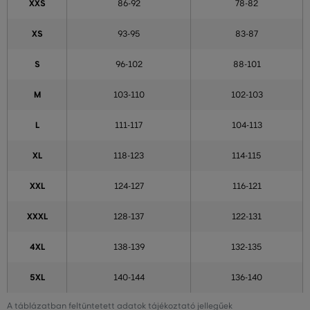
XXS
86-92
78-82
XS
93-95
83-87
S
96-102
88-101
M
103-110
102-103
L
111-117
104-113
XL
118-123
114-115
XXL
124-127
116-121
XXXL
128-137
122-131
4XL
138-139
132-135
5XL
140-144
136-140
A táblázatban feltüntetett adatok tájékoztató jellegűek