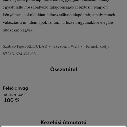
egyedülálló hőszabályozó tulajdonságokat biztosít. Nagyon
kényelmes, sokoldalúan felhasználható alapdarab, amely remek
választás a mindennapok során, ha lezser, ugyanakkor elegáns
öltözékre vágyik.
Szabás/Típus
REGULAR
Szezon: FW24
Termék kódja
87213-624-GA-93
Összetétel
felső anyag
BÁRÁNYGYAPJÚ
100 %
Kezelési útmutató