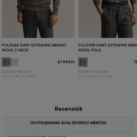
PULÓVER GANT EXTRAFINE MERINO
PULÓVER GANT EXTRAFINE MER
WOOL C-NECK
WOOL POLO
67 990 Ft
7
Elérhető méretek:
Elérhető méretek:
+1 további
+1 további
S
,
M
,
L
,
XL
,
XXL
S
,
M
,
L
,
XL
,
XXL
Recenziók
ÜGYFELEINKNEK ÁLTAL ÉRTÉKELT MÉRETEK