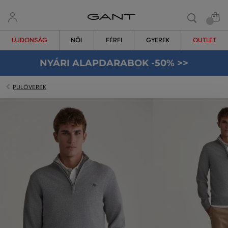
ÚJDONSÁG
NŐI
FÉRFI
GYEREK
OUTLET
NYÁRI ALAPDARABOK -50% >>
PULÓVEREK