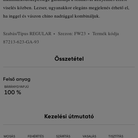
viselés közben. Lezser, ugyanakkor elegáns megjelenés érhető el,
ha inggel és vászon chino nadrággal kombináljuk.
Szabás/Típus
REGULAR
Szezon: FW23
Termék kódja
87213-623-GA-93
Összetétel
felső anyag
BÁRÁNYGYAPJÚ
100 %
Kezelési útmutató
MOSÁS
FEHÉRÍTÉS
SZÁRÍTÁS
VASALÁS
TISZTÍTÁS