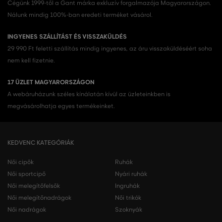
Cégünk 1999-től a Gant márka exkluzív forgalmazója Magyarországon.
Nálunk mindig 100%-ban eredeti terméket vásárol.
INGYENES SZÁLLÍTÁST ÉS VISSZAKÜLDÉS
29 990 Ft feletti szállítás mindig ingyenes, az áru visszaküldéséért soha
nem kell fizetnie.
17 ÜZLET MAGYARORSZÁGON
A webáruházunk széles kínálatán kívül az üzleteinkben is
megvásárolhatja egyes termékeinket.
KEDVENC KATEGÓRIÁK
Női cipők
Ruhák
Női sportcipő
Nyári ruhák
Női melegítőfelsők
Ingruhák
Női melegítőnadrágok
Női trikók
Női nadrágok
Szoknyák