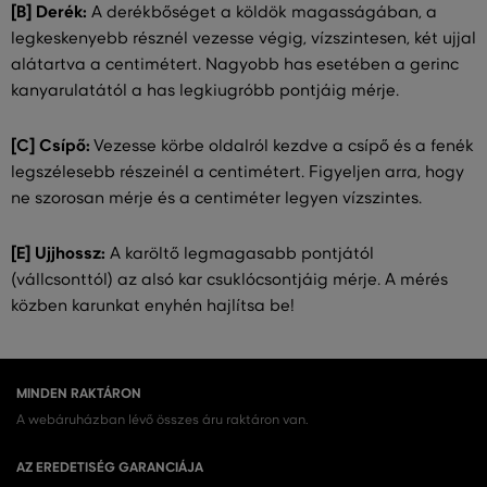
[B] Derék:
A derékbőséget a köldök magasságában, a
legkeskenyebb résznél vezesse végig, vízszintesen, két ujjal
alátartva a centimétert. Nagyobb has esetében a gerinc
kanyarulatától a has legkiugróbb pontjáig mérje.
[C] Csípő:
Vezesse körbe oldalról kezdve a csípő és a fenék
legszélesebb részeinél a centimétert. Figyeljen arra, hogy
ne szorosan mérje és a centiméter legyen vízszintes.
[E] Ujjhossz:
A karöltő legmagasabb pontjától
(vállcsonttól) az alsó kar csuklócsontjáig mérje. A mérés
közben karunkat enyhén hajlítsa be!
MINDEN RAKTÁRON
A webáruházban lévő összes áru raktáron van.
AZ EREDETISÉG GARANCIÁJA