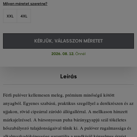
Milyen méretet szeretne?
XXL
4XL
KÉRJÜK, VÁLASSZON MÉRETET
2026. 08. 12.
Önnél
Leírás
Férfi pulóver kellemesen meleg, prémium minőségű kötött
anyagból. Egyenes szabású, praktikus szegéllyel a derékrészen és az
ujjakon, rövid cipzárral záródó állógallérral. A mellkason hímzett
márkajelzéssel. A bársonyosan puha báránygyapjú szál tökéletes
hőszabályozó tulajdonságaival tűnik ki. A pulóver rugalmassága és
alkalmazkodóképessége garantálja a rendkívül kényelmes érzést