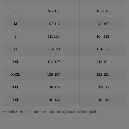
S
96-102
88-101
M
103-110
102-103
L
111-117
104-113
XL
118-123
114-115
XXL
124-127
116-121
XXXL
128-137
122-131
4XL
138-139
132-135
5XL
140-144
136-140
A táblázatban feltüntetett adatok tájékoztató jellegűek