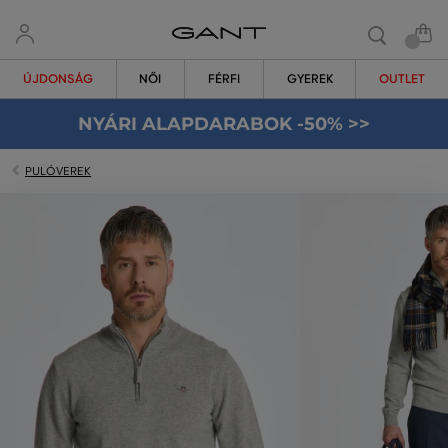
ÚJDONSÁG
NŐI
FÉRFI
GYEREK
OUTLET
NYÁRI ALAPDARABOK -50% >>
PULÓVEREK