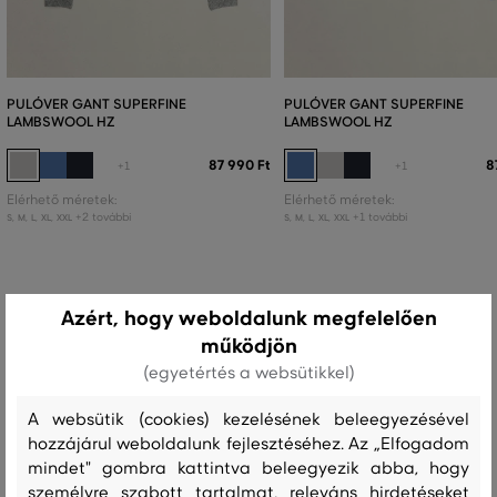
PULÓVER GANT SUPERFINE
PULÓVER GANT SUPERFINE
LAMBSWOOL HZ
LAMBSWOOL HZ
87 990 Ft
8
+1
+1
Elérhető méretek:
Elérhető méretek:
+2 további
+1 további
S
,
M
,
L
,
XL
,
XXL
S
,
M
,
L
,
XL
,
XXL
Azért, hogy weboldalunk megfelelően
Recenziók
működjön
(egyetértés a websütikkel)
ÜGYFELEINKNEK ÁLTAL ÉRTÉKELT MÉRETEK
A websütik (cookies) kezelésének beleegyezésével
A méret sokkal kisebb, mint amit
hozzájárul weboldalunk fejlesztéséhez. Az „Elfogadom
0
viselek
mindet" gombra kattintva beleegyezik abba, hogy
személyre szabott tartalmat, releváns hirdetéseket