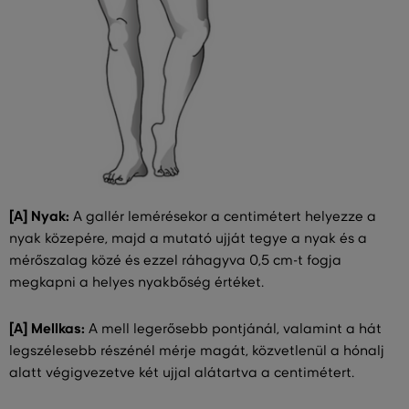
[A] Nyak:
A gallér lemérésekor a centimétert helyezze a
nyak közepére, majd a mutató ujját tegye a nyak és a
mérőszalag közé és ezzel ráhagyva 0,5 cm-t fogja
megkapni a helyes nyakbőség értéket.
[A] Mellkas:
A mell legerősebb pontjánál, valamint a hát
legszélesebb részénél mérje magát, közvetlenül a hónalj
alatt végigvezetve két ujjal alátartva a centimétert.