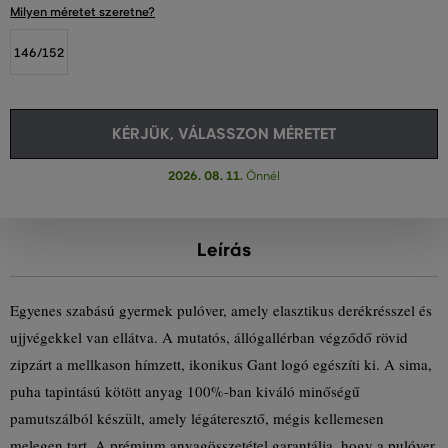
Milyen méretet szeretne?
146/152
KÉRJÜK, VÁLASSZON MÉRETET
2026. 08. 11.
Önnél
Leírás
Egyenes szabású gyermek pulóver, amely elasztikus derékrésszel és
ujjvégekkel van ellátva. A mutatós, állógallérban végződő rövid
zipzárt a mellkason hímzett, ikonikus Gant logó egészíti ki. A sima,
puha tapintású kötött anyag 100%-ban kiváló minőségű
pamutszálból készült, amely légáteresztő, mégis kellemesen
melegen tart. A prémium anyagösszetétel garantálja, hogy a pulóver