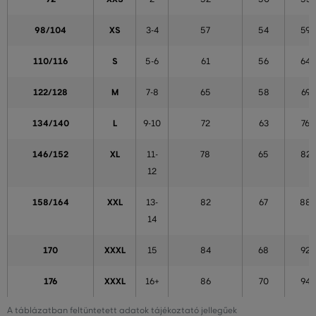
98/104
XS
3-4
57
54
59
110/116
S
5-6
61
56
64
122/128
M
7-8
65
58
69
134/140
L
9-10
72
63
76
146/152
XL
11-
78
65
82
12
158/164
XXL
13-
82
67
88
14
170
XXXL
15
84
68
92
176
XXXL
16+
86
70
94
A táblázatban feltüntetett adatok tájékoztató jellegűek