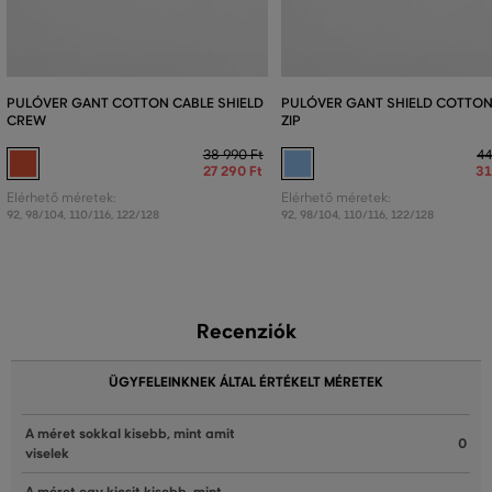
PULÓVER GANT COTTON CABLE SHIELD
PULÓVER GANT SHIELD COTTON
CREW
ZIP
38 990 Ft
44
27 290 Ft
31
Elérhető méretek:
Elérhető méretek:
92
,
98/104
,
110/116
,
122/128
92
,
98/104
,
110/116
,
122/128
Recenziók
ÜGYFELEINKNEK ÁLTAL ÉRTÉKELT MÉRETEK
A méret sokkal kisebb, mint amit
0
viselek