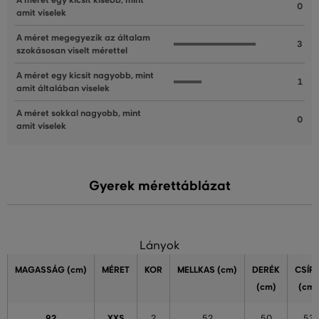
A méret egy kicsit kisebb, mint
0
amit viselek
A méret megegyezik az általam
3
szokásosan viselt mérettel
A méret egy kicsit nagyobb, mint
1
amit általában viselek
A méret sokkal nagyobb, mint
0
amit viselek
Gyerek mérettáblázat
Lányok
MAGASSÁG
(cm)
MÉRET
KOR
MELLKAS
(cm)
DERÉK
CSÍP
(cm)
(cm)
92
XXS
2
52
50
53