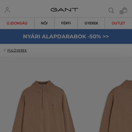
ÚJDONSÁG
NŐI
FÉRFI
GYEREK
OUTLET
NYÁRI ALAPDARABOK -50% >>
PULÓVEREK